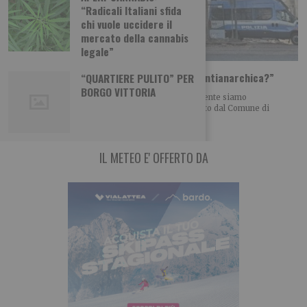
“Radicali Italiani sfida
chi vuole uccidere il
mercato della cannabis
legale”
Aska, Forza Italia: “Dov’è la dichiarazione antianarchica?”
“QUARTIERE PULITO” PER
BORGO VITTORIA
IL COMMENTO DI ROSSO E FONTANA «Sinceramente siamo
estremamente delusi dall’avviso pubblico pubblicato dal Comune di
IL METEO E' OFFERTO DA