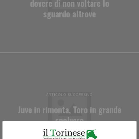
dovere di non voltare lo
sguardo altrove
ARTICOLO SUCCESSIVO
Juve in rimonta, Toro in grande
spolvero