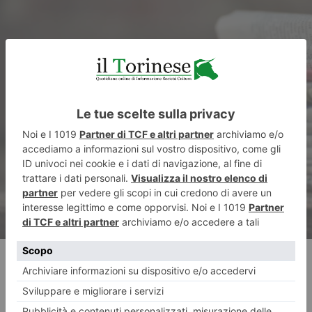
ARTICOLO SUCCESSIVO
Ciclista muore travolto da bus
RECENTI: