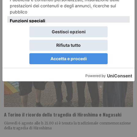
A Torino il ricordo della tragedia di Hiroshima e Nagasaki
Giovedì 6 agosto alle h 21.00 si è tenuta la tradizionale commemorazione
della tragedia di Hiroshima