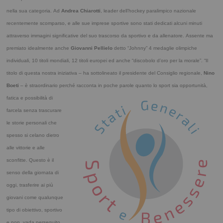
nella sua categoria.
Ad
Andrea Chiarotti
, leader dell’hockey paralimpico nazionale
recentemente scomparso, e alle sue imprese sportive sono stati dedicati alcuni minuti
attraverso immagini significative del suo trascorso da sportivo e da allenatore.
Assente ma
premiato idealmente anche
Giovanni Pellielo
detto “Johnny” 4 medaglie olimpiche
individuali, 10 titoli mondiali, 12 titoli europei ed anche “discobolo d’oro per la morale”.
“Il
titolo di questa nostra iniziativa – ha sottolineato il presidente del Consiglio regionale,
Nino
Boeti
– è straordinario perché racconta in poche parole quanto lo sport sia
opportunità,
fatica e possibilità di
farcela senza trascurare
le storie personali che
spesso si celano dietro
alle vittorie e alle
sconfitte. Questo è il
senso della giornata di
oggi, trasferire ai più
giovani come qualunque
tipo di obiettivo, sportivo
e non, vada perseguito