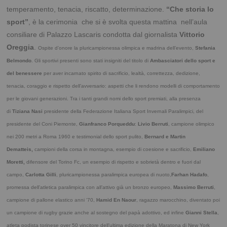
temperamento, tenacia, riscatto, determinazione.
“Che storia lo
sport”
, è la cerimonia che si è svolta questa mattina nell’aula
consiliare di Palazzo Lascaris condotta dal giornalista
Vittorio
Oreggia
.
Ospite d’onore la pluricampionessa olimpica e madrina dell’evento,
Stefania
Belmondo
.
Gli sportivi presenti sono stati insigniti del titolo di
Ambasciatori dello sport e
del benessere
per aver incarnato spirito di sacrificio, lealtà, correttezza, dedizione,
tenacia, coraggio e rispetto dell’avversario: aspetti che li rendono modelli di comportamento
per le giovani generazioni.
Tra i tanti grandi nomi dello sport premiati, alla presenza
di
Tiziana Nasi
presidente della Federazione Italiana Sport Invernali Paralimpici, del
presidente del Coni Piemonte,
Gianfranco Porqueddu
:
Livio Berruti
, campione olimpico
nei 200 metri a Roma 1960 e testimonial dello sport pulito,
Bernard e Martin
Dematteis,
campioni della corsa in montagna, esempio di coesione e sacrificio,
Emiliano
Moretti,
difensore del Torino Fc, un esempio di rispetto e sobrietà dentro e fuori dal
campo,
Carlotta Gilli
, pluricampionessa paralimpica europea di nuoto,
Farhan Hadafo
,
promessa dell’atletica paralimpica con all’attivo già un bronzo europeo,
Massimo Berruti
,
campione di pallone elastico anni ‘70,
Hamid En Naour
, ragazzo marocchino, diventato poi
un campione di rugby grazie anche al sostegno del papà adottivo, ed infine
Gianni Stella
,
atleta podista torinese over 50 vincitore dell’ultima edizione della Maratona di New York