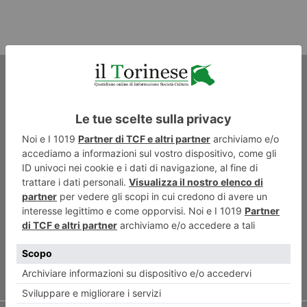
ARTICOLO PRECEDENTE
Appendino sotto scorta per le
minacce degli anarchici