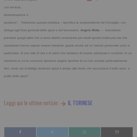
con tenacia,
determinazione e
passione”.
“Attraverso questa iniziativa – specifica la vicepresidente del Consiglio, con
delega agli Stati generali dello sport e del benessere,
Angela Motta
– intendiamo
premiare quegli atleti che si sono distinti certamente per meriti sportivi indiscussi ma che
soprattutto hanno saputo essere interpreti, grazie anche ad un vissuto personale unico e
particolare, di uno stile di vita e di valori che meritano di essere valorizzati e condivisi. In un
momento in cui le cronache riportano pagine sportive di cui non andare particolarmente
fieri, credo sia d’obbligo dedicare spazi e tempo alle storie che raccontano il volto sano e
pulito dello sport”.
Leggi qui le ultime notizie:
IL TORINESE