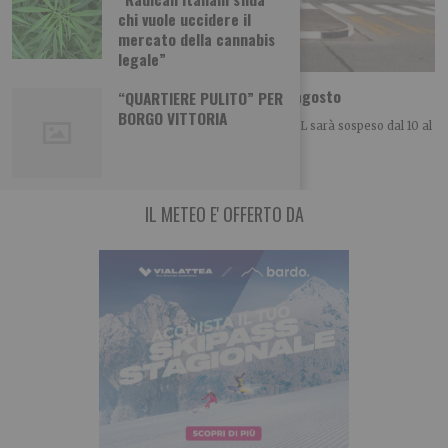
chi vuole uccidere il
mercato della cannabis
legale”
Strisce blu e ZTL, non si paga dal 10 al 23 agosto
“QUARTIERE PULITO” PER
BORGO VITTORIA
Il pagamento della sosta sulle strisce blu e della ZTL sarà sospeso dal 10 al
23
IL METEO E' OFFERTO DA