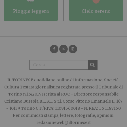
pioggia leggera
cielo sereno
IL TORINESE
quotidiano online di Informazione, Società,
Cultura Testata giornalistica registrata presso il Tribunale di
Torino n.15/2014 Iscritta al ROC - Direttore responsabile
Cristiano Bussola B.E.S.T. S.r.l. Corso Vittorio Emanuele II, 167
- 10139 Torino C.F./P.IVA: 11091560018 - N. REA: To 1187150
Per comunicati stampa, lettere, fotografie, opinioni:
redazioneweb@iltorinese.it