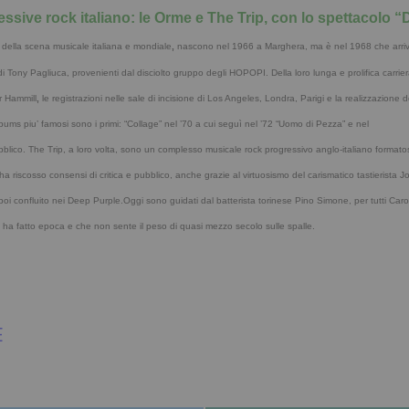
ssive rock italiano: le Orme e The Trip, con lo spettacolo 
 della scena musicale italiana e mondiale
,
nascono nel 1966 a Marghera, ma è nel 1968 che arriva
i Tony Pagliuca, provenienti dal disciolto gruppo degli HOPOPI. Della loro lunga e prolifica carrier
r Hammill
,
le registrazioni nelle sale di incisione di Los Angeles, Londra, Parigi e la realizzazione de
albums piu’ famosi sono i primi: “Collage” nel ’70 a cui seguì nel ’72 “Uomo di Pezza” e nel
blico. The Trip, a loro volta, sono
un complesso musicale rock progressivo anglo-italiano formato
 riscosso consensi di critica e pubblico, anche grazie al virtuosismo del
carismatico
tastierista 
e, poi confluito nei Deep Purple.Oggi sono
guidati
dal batterista torinese Pino Simone
, per tutti Ca
e ha fatto epoca e che non sente il peso di quasi mezzo secolo sulle spalle.
E