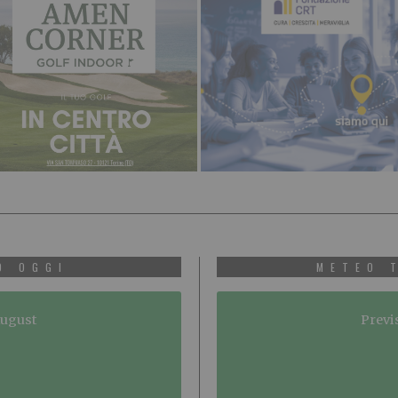
O OGGI
METEO 
August
Previ