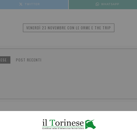
TWITTER
WHATSAPP
VENERDÌ 23 NOVEMBRE CON LE ORME E THE TRIP
NESE
POST RECENTI