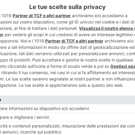
ENTE
ART
 motociclisti
“SEMPRE ME
e
PE
RECENTI: