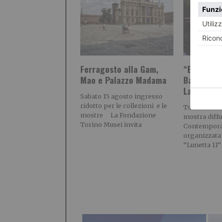
Ferragosto alla Gam,
“Buona For
Mao e Palazzo Madama
Back To Mi
Langa Cu
Sabato 15 agosto ingresso
ridotto per le collezioni e le
Torna la nuo
mostre La Fondazione
mostra diffu
Torino Musei invita
Contempor
organizzata 
“Lunetta 11”