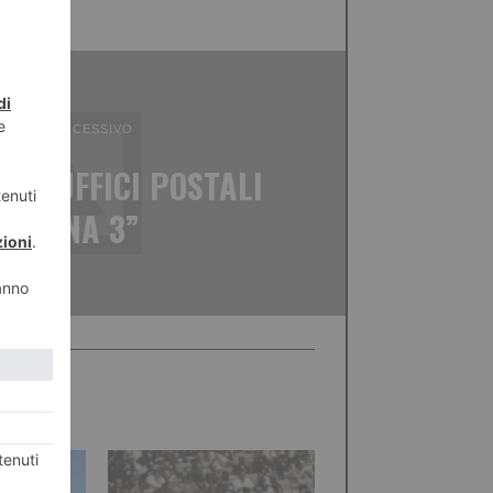
ICOLO SUCCESSIVO
NO UFFICI POSTALI
R SPINA 3”