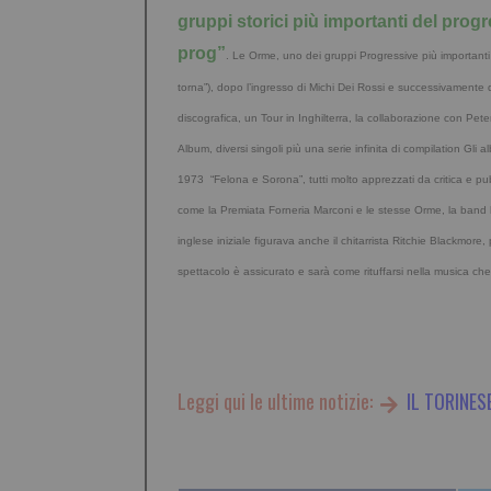
gruppi storici più importanti del
progre
prog”
. Le Orme, uno dei gruppi Progressive più importanti
torna”), dopo l’ingresso di Michi Dei Rossi e successivamente d
discografica, un Tour in Inghilterra, la collaborazione con Pete
Album, diversi singoli più una serie infinita di compilation Gli 
1973 “Felona e Sorona”, tutti molto apprezzati da critica e pub
come la Premiata Forneria Marconi e le stesse Orme, la band ha
inglese iniziale figurava anche il chitarrista Ritchie Blackmor
spettacolo è assicurato e sarà come rituffarsi nella musica ch
Leggi qui le ultime notizie:
IL TORINES