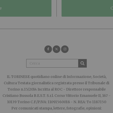
e
IL TORINESE
quotidiano online di Informazione, Società,
Cultura Testata giornalistica registrata presso il Tribunale di
Torino n.15/2014 Iscritta al ROC - Direttore responsabile
Cristiano Bussola B.E.S.T. S.r.l. Corso Vittorio Emanuele II, 167 -
10139 Torino C.F./P.IVA: 11091560018 - N. REA: To 1187150
Per comunicati stampa, lettere, fotografie, opinioni: