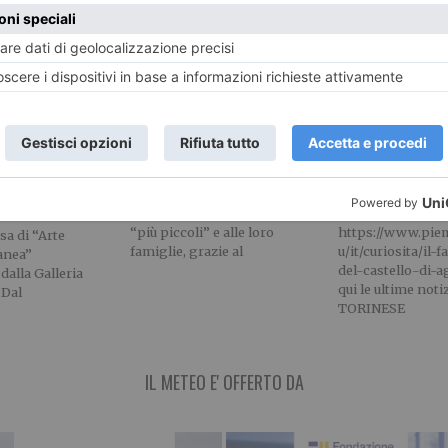
tuna Ribelli –
“A piccoli passi” al
Il fantasma de
ne” Nell’Alta
Forte di Vinadio
di Agliè
neese
Il “Forte Albertino” agevola
A cura di Piemont
l’ingresso anche ai visitatori
Leggi l’articolo:
va edizione della
“più piccoli” e alle loro
https://www.piem
sa di “Arte
famiglie, grazie al
u/it/curiosita/il-
anea”
del-castello-di-a
dalla Galleria
qui le ultime notiz
 Dal
TORINESE
IL METEO E' OFFERTO DA