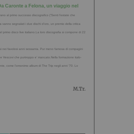
“Da Caronte a Felona, un viaggio nel
no al primo successo discografico (“Senti l’estate che
a vanno segnalati i due dischi d’oro, un premio della critica
l primo disco live italiano.La loro discografia si
compone di 22
si nei favolosi anni sessanta. Pur meno famosa di compagini
Joe Vescovi che purtroppo e’ mancato.Nella formazione italo-
ronte, come l’omonimo album di The Trip negli anni ’70. Lo
M.Tr.