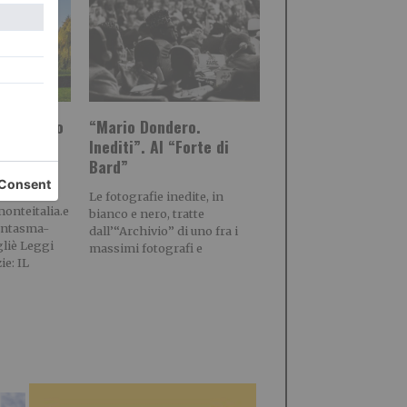
l castello
“Mario Dondero.
Inediti”. Al “Forte di
Bard”
eitalia.eu
Le fotografie inedite, in
onteitalia.e
bianco e nero, tratte
fantasma-
dall’“Archivio” di uno fra i
gliè Leggi
massimi fotografi e
ie: IL