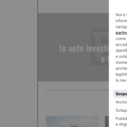
ARTICOLO PRECED
In auto investe due
e fugg