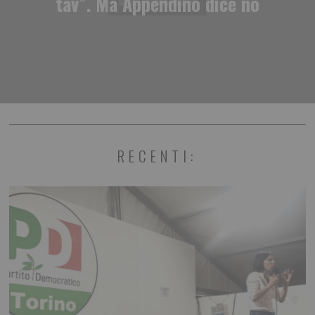
tav”. Ma Appendino dice no
RECENTI: