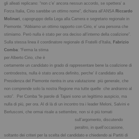
gli alleati replicano: “non c’e’ ancora nessun accordo, se spettera’ a
Forza Italia, Cirio sarebbe un ottimo nome”, dichiara all’ANSA
Riccardo
Molinari
, capogruppo della Lega alla Camera e segretario regionale in
Piemonte. “Abbiamo un ottimo rapporto con Cirio, e’ una persona che
stimiamo. Però nulla è stato per ora deciso all’interno della coalizione”.
Sulla stessa linea il coordinatore
regionale di Fratelli d’Italia,
Fabrizio
Comba
:
“Ferma la stima
per Alberto Cirio, che è
certamente un candidato in grado di rappresentare bene la coalizione di
centrodestra, nulla è stato ancora definito, perche’ il candidato alla
Presidenza del Piemonte rientra in una valutazione più generale, che
non comprende solo la nostra Regione ma tutte quelle che andranno al
voto”. Per Comba “le parole di Tajani sono un legittimo auspicio, ma
nulla di più, per ora. Al di là di un incontro tra i leader Meloni, Salvini e
Berlusconi, che ormai risale a settembre, non si è più
tornati
sull’argomento, discutendo
peraltro, in quell’occasione,
soltanto dei criteri per la scelta del candidato e chiedendo ai Partiti di