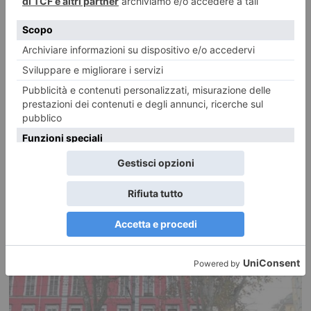
Nallo: “Lo screening neonatale esteso è realtà anche in
Piemonte”
E’ un grande traguardo, frutto del lavoro che anche se dell’opposizione
siamo riusciti a portare avanti