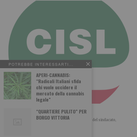
POTREBBE INTERESSARTI...
APERI-CANNABIS:
“Radicali Italiani sfida
chi vuole uccidere il
mercato della cannabis
legale”
La Cisl vince. Basta conflitti
“QUARTIERE PULITO” PER
BORGO VITTORIA
LO SCENARIO POLITICO di Giorgio Merlo Il ruolo del sindacato,
storicamente, passa attraverso la contrattazione, il