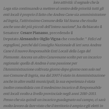
loro attività: il segnale che la
Lega stia continuando a mettere al centro delle priorità tutti gli
enti locali è proprio il fatto che Andrea Cane sia amministratore
ad Ingria, l’attivissimo Comune della Val Soana che risulta
anche uno dei più piccoli dell’intera nazione
“, ha dichiarato il
Senatore
Cesare Pianasso
, precedendo il
Deputato
Alessandro Giglio Vigna
che conclude: ”
Felici ed
orgogliosi, perché dal Consiglio Nazionale di ieri sera Andrea
Cane è il nuovo Responsabile Enti Locali della Lega del
Piemonte. Ancora un altro Canavesano scelto per un incarico
regionale: quella di Andrea è una passione per
l’Amministrazione coltivata giorno dopo giorno non solo nel
suo Comune di Ingria, ma dal 2007 è stato in Amministrazione
anche in altre realtà municipali; la sua esperienza è stata
inoltre consolidata con il medesimo incarico di Responsabile
enti locali svolto a livello provinciale negli anni 2010-2013.
Penso che sia quindi un incarico guadagnato sul campo, ci sarà
molto lavoro da fare visto che il territorio è ampio e gli eletti in