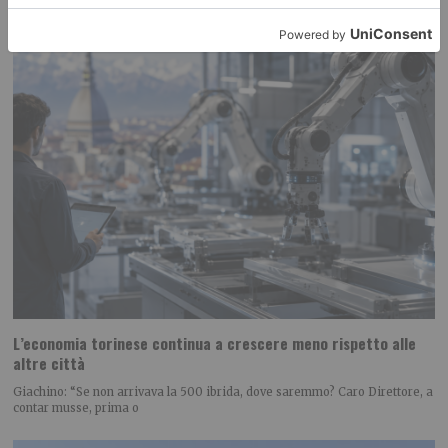
L’economia torinese continua a crescere meno rispetto alle
altre città
Giachino: “Se non arrivava la 500 ibrida, dove saremmo? Caro Direttore, a
contar musse, prima o