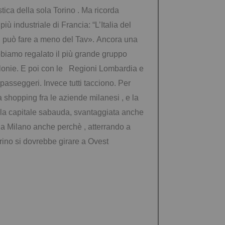
tica della sola Torino . Ma ricorda
 industriale di Francia: “L’Italia del
n può fare a meno del Tav».
Ancora una
 abbiamo regalato il più grande gruppo
colonie. E poi con le Regioni Lombardia e
asseggeri. Invece tutti tacciono. Per
a shopping fra le aziende milanesi , e la
me la capitale sabauda, svantaggiata anche
a a Milano anche perchè , atterrando a
rino si dovrebbe girare a Ovest