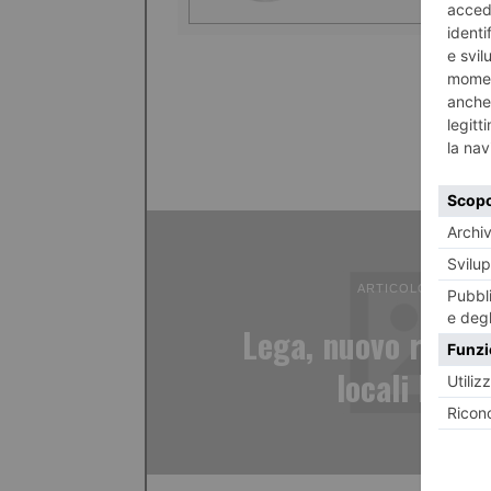
ARTICOLO PRECED
Lega, nuovo respon
locali Piem