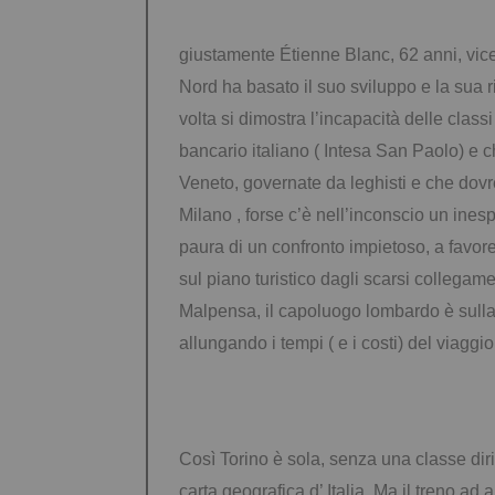
giustamente Étienne Blanc, 62 anni, vice
Nord ha basato il suo sviluppo e la sua 
volta si dimostra l’incapacità delle class
bancario italiano ( Intesa San Paolo) e 
Veneto, governate da leghisti e che dovr
Milano , forse c’è nell’inconscio un inesp
paura di un confronto impietoso, a favore
sul piano turistico dagli scarsi collegam
Malpensa, il capoluogo lombardo è sulla 
allungando i tempi ( e i costi) del viaggio
Così Torino è sola, senza una classe dirig
carta geografica d’ Italia. Ma il treno ad