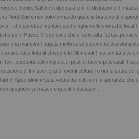
crederci, mentre Salvini si dedica a temi di distrazione di massa,
azione Nord-Sud e non solo fermando qualche barcone di disperat
a, che potrebbe meritare poche righe nelle cronache locali) men
he per il Paese. Credo poco che si arrivi alla flat tax, penso si
essere una manovra ( pagata molto cara) puramente assistenziale, s
opo aver fatto finta di chiedere le Olimpiadi ( ma con tanti se e
i Tav , perdendo altri migliaia di posti di lavoro potenziali. Facc
decisione di limitare i grandi eventi culturali e ora la paura dei
Madrid. Appendino è stata votata da molti con la speranza, che 
 a non spegnere sul nascere questi entusiasmi .