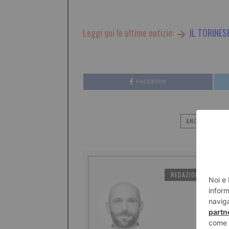
Leggi qui le ultime notizie:
IL TORINES
FACEBOOK
ANCORA UNA V
REDAZIONE IL TORI