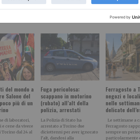
RECENTI:
sti del mondo a
Fuga pericolosa:
Ferragosto a T
re Salone del
scappano in motorino
negozi e local
poco più di un
(rubato) all’alt della
nelle settiman
rino
polizia, arrestati
delicate dell’
e di laboratori,
La Polizia di Stato ha
Le settimane a ca
 e cene da vivere
arrestato a Torino due
Ferragosto rapp
i Torino dal 24 al
diciottenni per aver ignorato
sempre un perio
l’alt, dandosi alla
particolarmente 