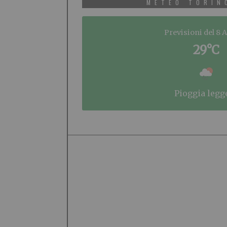
METEO TORIN
Previsioni del 8 
29°C
pioggia legg