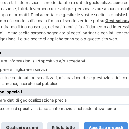
ENTE
ART
sabile enti
Fondo spet
onte
primo 