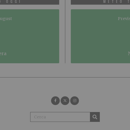
O OGGI
METEO 
August
Previ
era