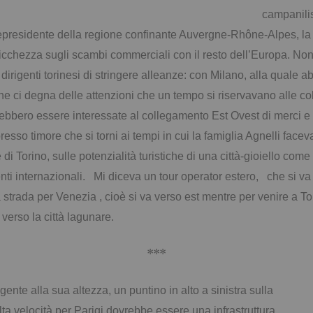
campanilis
presidente della regione confinante Auvergne-Rhône-Alpes, la più
ricchezza sugli scambi commerciali con il resto dell’Europa. No
i dirigenti torinesi di stringere alleanze: con Milano, alla quale
che ci degna delle attenzioni che un tempo si riservavano alle 
ebbero essere interessate al collegamento Est Ovest di merci e p
resso timore che si torni ai tempi in cui la famiglia Agnelli facev
 di Torino, sulle potenzialità turistiche di una città-gioiello co
enti internazionali. Mi diceva un tour operator estero, che si v
strada per Venezia , cioè si va verso est mentre per venire a To
 verso la città lagunare.
***
ente alla sua altezza, un puntino in alto a sinistra sulla
 alta velocità per Parigi dovrebbe essere una infrastruttura