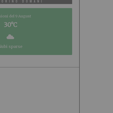
TORINO DOMANI
sioni del 9 August
30°C
nubi sparse