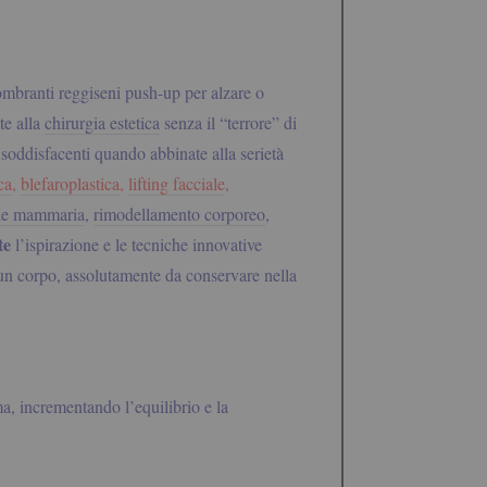
ombranti reggiseni push-up per alzare o
te alla
chirurgia estetica
senza il “terrore” di
e soddisfacenti quando abbinate alla serietà
ca
,
blefaroplastica
,
lifting facciale
,
one mammaria
,
rimodellamento corporeo
,
te
l’ispirazione e le tecniche innovative
 un corpo, assolutamente da conservare nella
a, incrementando l’equilibrio e la