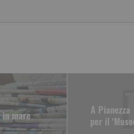
ART
ENTE
A Pianezza 
 in mare
per il ‘Muse