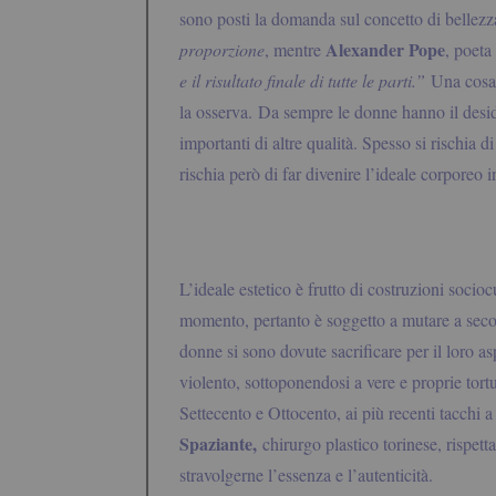
sono posti la domanda sul concetto di bellez
Alexander Pope
proporzione
, mentre
, poeta
e il risultato finale di tutte le parti.”
Una cosa 
la osserva.
Da sempre le donne hanno il desider
importanti di altre qualità. Spesso si rischia d
rischia però di far divenire l’ideale corporeo i
L’ideale estetico è frutto di costruzioni socio
momento, pertanto è soggetto a mutare a secon
donne si sono dovute sacrificare per il loro 
violento, sottoponendosi a vere e proprie tortu
Settecento e Ottocento, ai più recenti tacchi a
Spaziante,
chirurgo plastico torinese, rispet
stravolgerne l’essenza e l’autenticità.