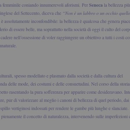
Seneca
za femminile coniando innumerevoli aforismi.
Per
la bellezza più
 inglese del Settecento, diceva che
“Non è un labbro o un occhio quello
è assolutamente inconfondibile: la bellezza è qualcosa che genera piacere
io di essere belle, ma soprattutto nella società di oggi il culto del cor
i cadere nell’ossessione di voler raggiungere un obiettivo a tutti i costi 
nnaturale.
culturali, spesso modellato e plasmato dalla società e
dalla cultura del
da delle mode, dei costumi e delle consuetudini. Nel corso della storia
aspetto rasentando la pura sofferenza per apparire come desideravano. I
re, pur di valorizzare al meglio i canoni di bellezza di quel periodo, dai 
 spillo vertiginosi indossati per rendere le gambe più lunghe e slanciate.
ta pienamente il concetto di naturalezza, intervenendo sulle imperfezioni