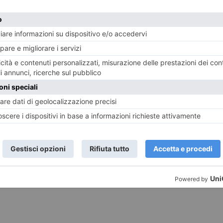
www.chirurgiaplasticaestetica360.it
info@chirurgiaplasticaestetica360.it
TORINO – ALBA – ASTI