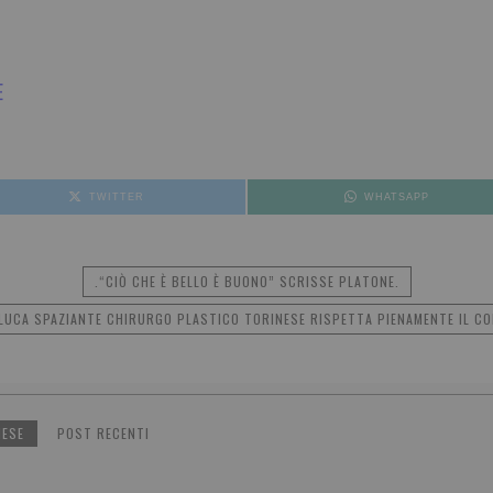
E
TWITTER
WHATSAPP
.“CIÒ CHE È BELLO È BUONO” SCRISSE PLATONE.
. LUCA SPAZIANTE CHIRURGO PLASTICO TORINESE RISPETTA PIENAMENTE IL C
NESE
POST RECENTI