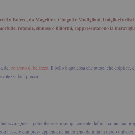
.
celli a Botero, da Magritte a Chagall e Modigliani, i migliori artisti
morbide, rotonde, sinuose o filiformi, rappresentarono la meraviglia
sa del
concetto di bellezza
. Il bello è qualcosa che attrae, che colpisce,
evolezza ben preciso.
la bellezza. Questa potrebbe essere semplicemente definita come una propri
trà essere compresa appieno, né tantomeno definita in modo univoco. Da te