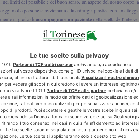
, nei limiti del possibile e del buon senso, un aspetto del nostro corpo, 
 oggi molte persone si avvicinano alla chirurgia plastica con un atteggi
accompagnare un paziente
tamente in grado di
nella scelta dell’interve
rventi sproporzionati e troppo invasivi, che perdono il senso della misura 
erati, gli zigomi gonfi come quelli di un pugile dopo un incontro e altre 
rebbero essere bandite a priori. Il Comitato Nazionale di Bioetica ha p
deontologia.
Uno studio pubblicato sulla rivista scientifica
British Journa
gli interventi di chirurgia plastica su circa duecento persone ed è emerso 
stessi, lo stress, la depressione, la timidezza, la qualità della vita e le r
onsiderato una soluzione per i disagi psicologici ed è importante che il 
affinché l’intervento sia risolutivo e realmente efficace per il bene del p
***