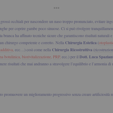
***
a grossi occhiali per nascondere un naso troppo pronunciato, evitare ing
nghe per coprire gambe poco sinuose. Ci si può rivolgere tranquillamen
sta branca ha affinato tecniche sicure che garantiscono risultati naturali 
Chirurgia Estetica
i un chirurgo competente e corretto.
Nella
(
otoplasti
Chirurgia Ricostruttiva
 additiva
,
ecc…) così come nella
(
ricostruzi
Dott. L
uca Spazian
ina botulinica
,
biorivitalizzazione
,
PRP
,
ecc.) per il
ere risultati che mai andranno a stravolgere l’equilibrio e l’armonia di
o promuovere un miglioramento progressivo senza creare artificiosità m