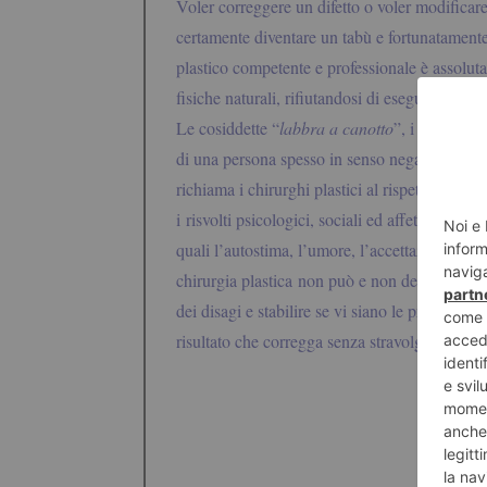
Voler correggere un difetto o voler modificare
certamente diventare un tabù e fortunatamente
plastico competente e professionale è assolu
fisiche naturali, rifiutandosi di eseguire inte
Le cosiddette “
labbra a canotto
”, i seni esag
di una persona spesso in senso negativo, dov
richiama i chirurghi plastici al rispetto della 
i risvolti psicologici, sociali ed affettivi de
quali l’autostima, l’umore, l’accettazione di sé 
chirurgia plastica non può e non deve essere c
dei disagi e stabilire se vi siano le premesse 
risultato che corregga senza stravolgere.