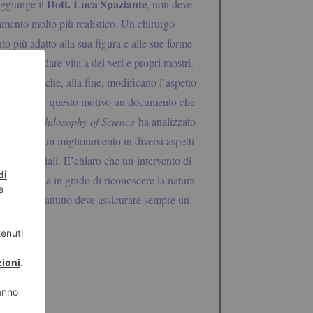
Dott. Luca Spaziante
aggiunge il
, non deve
amento molto più realistico. Un chirurgo
nto più adatto alla sua figura e alle sue forme
e possono dare vita a dei veri e propri mostri.
operazioni che, alla fine, modificano l’aspetto
ubblicato per questo motivo un documento che
l for the Philosophy of Science
ha analizzato
chiaramente un miglioramento in diversi aspetti
elazioni sociali. E’chiaro che un
intervento di
chirurgo sia in grado di riconoscere la natura
aziente. Soprattutto deve assicurare sempre un