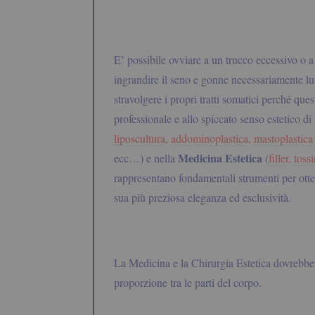
E’ possibile ovviare a un trucco eccessivo o 
ingrandire il seno e gonne necessariamente lu
stravolgere i propri tratti somatici perché que
professionale e allo spiccato senso estetico d
liposcultura
,
addominoplastica
,
mastoplastica
Medicina Estetica
ecc…) e nella
(
filler
,
toss
rappresentano fondamentali strumenti per otten
sua più preziosa eleganza ed esclusività.
La Medicina e la Chirurgia Estetica dovrebber
proporzione tra le parti del corpo.