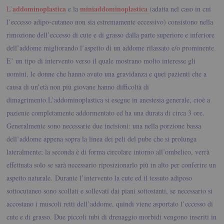
addominoplastica
miniaddominoplastica
L’
e la
(adatta nel caso in cui
l’eccesso adipo-cutaneo non sia estremamente eccessivo) consistono nella
rimozione dell’eccesso di cute e di grasso dalla parte superiore e inferiore
dell’addome migliorando l’aspetto di un addome rilassato e/o prominente.
E’ un tipo di intervento verso il quale mostrano molto interesse gli
uomini, le donne che hanno avuto una gravidanza e quei pazienti che a
causa di un’età non più giovane hanno difficoltà di
dimagrimento.
L’addominoplastica si esegue in anestesia generale, cioè a
paziente completamente addormentato ed ha una durata di circa 3 ore.
Generalmente sono necessarie due incisioni: una nella porzione bassa
dell’addome appena sopra la linea dei peli del pube che si prolunga
lateralmente; la seconda è di forma circolare intorno all’ombelico, verrà
effettuata solo se sarà necessario riposizionarlo più in alto per conferire un
aspetto naturale.
Durante l’intervento la cute ed il tessuto adiposo
sottocutaneo sono scollati e sollevati dai piani sottostanti, se necessario si
accostano i muscoli retti dell’addome, quindi viene asportato l’eccesso di
cute e di grasso. Due piccoli tubi di drenaggio morbidi vengono inseriti in