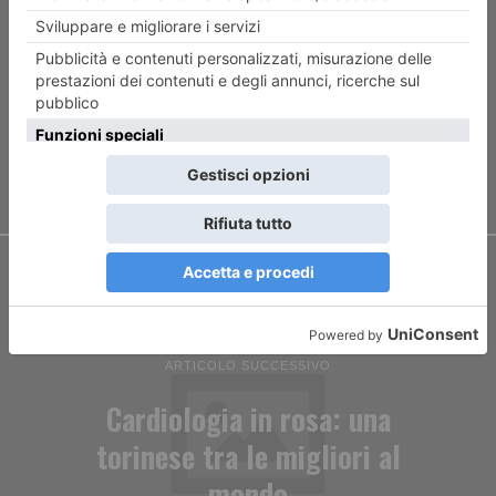
Incendio in corso Belgio,
brucia un appartamento
ARTICOLO SUCCESSIVO
Cardiologia in rosa: una
torinese tra le migliori al
mondo