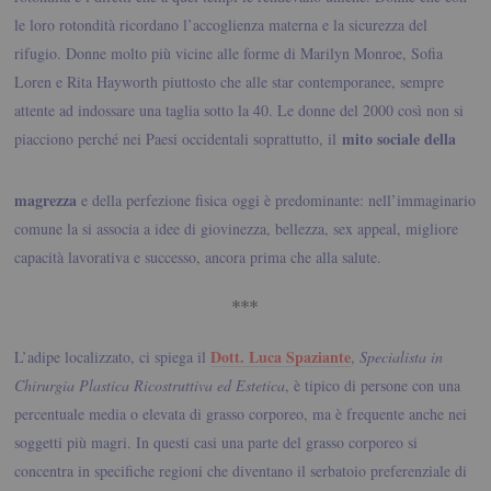
le loro rotondità ricordano l’accoglienza materna e la sicurezza del
rifugio. Donne molto più vicine alle forme di Marilyn Monroe, Sofia
Loren e Rita Hayworth piuttosto che alle star contemporanee, sempre
attente ad indossare una taglia sotto la 40. Le donne del 2000 così non si
mito sociale della
piacciono perché nei Paesi occidentali
soprattutto, il
magrezza
e della perfezione fisica oggi è predominante: nell’immaginario
comune la si associa a idee di giovinezza, bellezza, sex appeal, migliore
capacità lavorativa e successo, ancora prima che alla salute.
***
Dott. Luca Spaziante
L’adipe localizzato, ci spiega il
,
Specialista in
Chirurgia Plastica Ricostruttiva ed Estetica
, è tipico di persone con una
percentuale media o elevata di grasso corporeo, ma è frequente anche nei
soggetti più magri. In questi casi una parte del grasso corporeo si
concentra in specifiche regioni che diventano il serbatoio preferenziale di