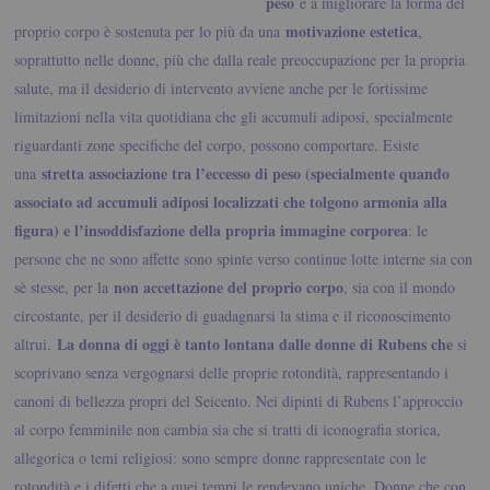
peso
e a migliorare la forma del
motivazione estetica
proprio corpo è sostenuta per lo più da una
,
soprattutto nelle donne, più che dalla reale preoccupazione per la propria
salute, ma il desiderio di intervento avviene anche per le fortissime
limitazioni nella vita quotidiana che gli accumuli adiposi, specialmente
riguardanti zone specifiche del corpo, possono comportare. Esiste
stretta associazione tra l’eccesso di peso (specialmente quando
una
associato ad accumuli adiposi localizzati che tolgono armonia alla
figura) e l’insoddisfazione della propria immagine corporea
: le
persone che ne sono affette sono spinte verso continue lotte interne sia con
non accettazione del proprio corpo
sè stesse, per la
, sia con il mondo
circostante, per il desiderio di guadagnarsi la stima e il riconoscimento
La donna di oggi è tanto lontana dalle donne di Rubens
che
altrui.
si
scoprivano senza vergognarsi delle proprie rotondità, rappresentando i
canoni di bellezza propri del Seicento. Nei dipinti di Rubens l’approccio
al corpo femminile non cambia sia che si tratti di iconografia storica,
allegorica o temi religiosi: sono sempre donne rappresentate con le
rotondità e i difetti che a quei tempi le rendevano uniche. Donne che con