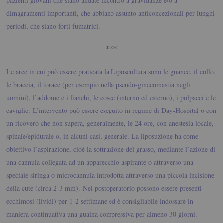
pazienti giovani che siano andate incontro a gravidanze e/o a
dimagramenti importanti, che abbiano assunto anticoncezionali per lunghi
periodi, che siano forti fumatrici.
***
Le aree in cui può essere praticata la Liposcultura sono le guance, il collo,
le braccia, il torace (per esempio nella pseudo-ginecomastia negli
uomini), l’addome e i fianchi, le cosce (interno ed esterno), i polpacci e le
caviglie.
L’intervento può essere eseguito in regime di Day-Hospital o con
un ricovero che non supera, generalmente, le 24 ore, con anestesia locale,
spinale/epidurale o, in alcuni casi, generale. La liposuzione ha come
obiettivo l’aspirazione, cioè la sottrazione del grasso, mediante l’azione di
una cannula collegata ad un apparecchio aspirante o attraverso una
speciale siringa o microcannula introdotta attraverso una piccola incisione
della cute (circa 2-3 mm).
Nel postoperatorio possono essere presenti
ecchimosi (lividi) per 1-2 settimane ed è consigliabile indossare in
maniera continuativa una guaina compressiva per almeno 30 giorni.