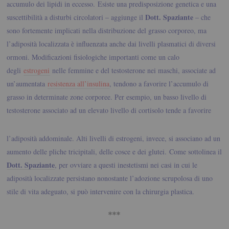
accumulo dei lipidi in eccesso.
Esiste una predisposizione genetica e una
Dott. Spaziante
suscettibilità a disturbi circolatori – aggiunge il
– che
sono fortemente implicati nella distribuzione del grasso corporeo, ma
l’adiposità localizzata è influenzata anche dai livelli plasmatici di diversi
ormoni. Modificazioni fisiologiche importanti come un calo
degli
estrogeni
nelle femmine e del testosterone nei maschi, associate ad
un’aumentata
resistenza all’insulina
, tendono a favorire l’accumulo di
grasso in determinate zone corporee. Per esempio, un basso livello di
testosterone associato ad un elevato livello di cortisolo
tende a favorire
l’adiposità addominale. Alti livelli di estrogeni, invece, si associano ad un
aumento delle pliche tricipitali, delle cosce e dei glutei.
Come sottolinea il
Dott. Spaziante
, per ovviare a questi inestetismi nei casi in cui le
adiposità localizzate persistano nonostante l’adozione scrupolosa di uno
stile di vita adeguato, si può intervenire con la chirurgia plastica.
***