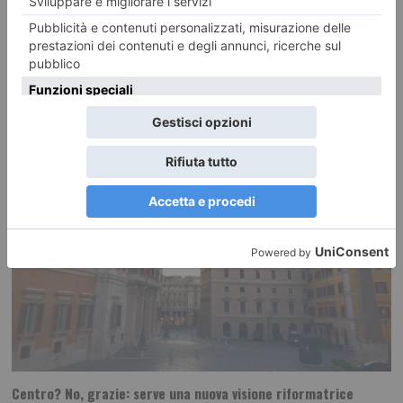
Caro Direttore, per oltre un secolo, a partire dalla metà dell’800, il
Piemonte era alla guida
Centro? No, grazie: serve una nuova visione riformatrice