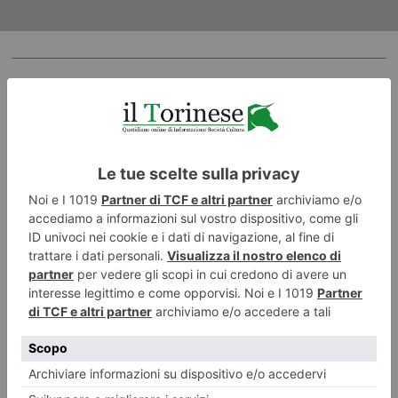
RECENTI:
“Se si capissero le grandi ricadute della TAV, le cose
sarebbero diverse”