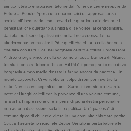
sentito tutelato e rappresentato né dal Pd né da Leu e neppure da
Potere al Popolo. Aperta una enorme crisi di rappresentanza
sociale all’ incontrario, con i poveri che guardano alla destra e i
benestanti che guardano a sinistra o, se volete, al centrosinistra. I
dati elettorali sono lapalissiani e nella loro evidenza fanno
ulteriormente ammutolire il Pd e quelli che obtorto collo hanno a
che fare con il Pd. Così nel borghese centro e collina il professore
Andrea Giorgis vince e nella ex barriera rossa, Barriera di Milano,
trionfa il forzista Roberto Rosso. E il Pd è il primo partito solo dove
borghesia e ceto medio rimasto la fanno ancora da padrone. Un
mondo capovolto. Ci vorrebbe un colpo di reni per invertire la
rotta. Non ci sono segnali di fumo. Surrettiziamente è iniziata la
notte dei lunghi coltelli con la parvenza di una volontà comune,
ma si ha l’impressione che si pensi di più ai destini personali e
non ad una discussione sulla linea politica. Un “qualcosa” di
comune tipico di chi vuole vivere in una comunità chiamata partito.
Spicca il segretario regionale Beppe Gariglio imperturbabile alle
richieste da più parti di dimettersi. Gli rimbalzano così come le