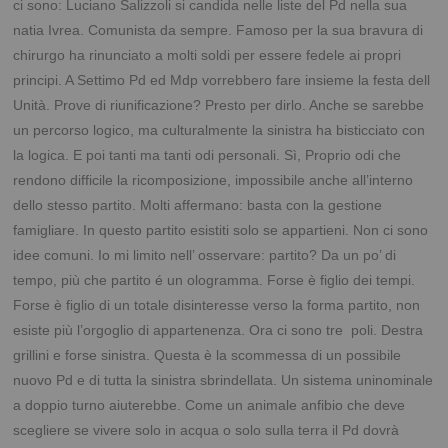
ci sono: Luciano Salizzoli si candida nelle liste del Pd nella sua
natia Ivrea. Comunista da sempre. Famoso per la sua bravura di
chirurgo ha rinunciato a molti soldi per essere fedele ai propri
principi. A Settimo Pd ed Mdp vorrebbero fare insieme la festa dell
Unità. Prove di riunificazione? Presto per dirlo. Anche se sarebbe
un percorso logico, ma culturalmente la sinistra ha bisticciato con
la logica. E poi tanti ma tanti odi personali. Sì, Proprio odi che
rendono difficile la ricomposizione, impossibile anche all’interno
dello stesso partito. Molti affermano: basta con la gestione
famigliare. In questo partito esistiti solo se appartieni. Non ci sono
idee comuni. Io mi limito nell’ osservare: partito? Da un po’ di
tempo, più che partito é un ologramma. Forse è figlio dei tempi.
Forse è figlio di un totale disinteresse verso la forma partito, non
esiste più l’orgoglio di appartenenza. Ora ci sono tre poli. Destra
grillini e forse sinistra. Questa è la scommessa di un possibile
nuovo Pd e di tutta la sinistra sbrindellata. Un sistema uninominale
a doppio turno aiuterebbe. Come un animale anfibio che deve
scegliere se vivere solo in acqua o solo sulla terra il Pd dovrà