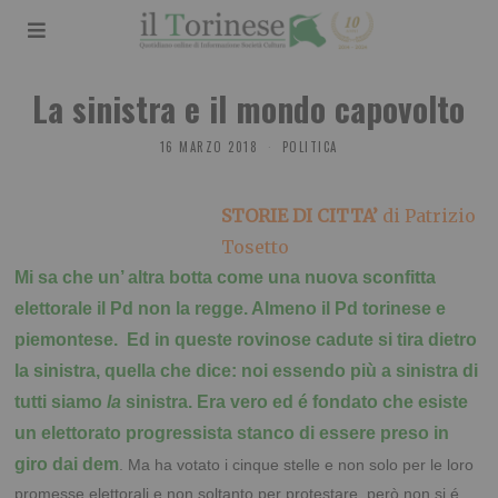
La sinistra e il mondo capovolto
16 MARZO 2018
POLITICA
STORIE DI CITTA’
di Patrizio
Tosetto
Mi sa che un’ altra botta come una nuova sconfitta
elettorale il Pd non la regge. Almeno il Pd torinese e
piemontese. Ed in queste rovinose cadute si tira dietro
la sinistra, quella che dice: noi essendo più a sinistra di
tutti siamo
la
sinistra. Era vero ed é fondato che esiste
un elettorato progressista stanco di essere preso in
giro dai dem
. Ma ha votato i cinque stelle e non solo per le loro
promesse elettorali e non soltanto per protestare, però non si é