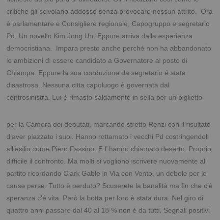
critiche gli scivolano addosso senza provocare nessun attrito. Ora
è parlamentare e Consigliere regionale, Capogruppo e segretario
Pd. Un novello Kim Jong Un. Eppure arriva dalla esperienza
democristiana. Impara presto anche perché non ha abbandonato
le ambizioni di essere candidato a Governatore al posto di
Chiampa. Eppure la sua conduzione da segretario é stata
disastrosa..Nessuna citta capoluogo è governata dal
centrosinistra.
Lui é rimasto saldamente in sella per un biglietto
per la Camera dei deputati, marcando stretto Renzi con il risultato
d’aver piazzato i suoi. Hanno rottamato i vecchi Pd costringendoli
all’esilio come Piero Fassino. E l’ hanno chiamato deserto. Proprio
difficile il confronto. Ma molti si vogliono iscrivere nuovamente al
partito ricordando Clark Gable in Via con Vento, un debole per le
cause perse. Tutto è perduto? Scuserete la banalità ma fin che c’è
speranza c’é vita. Però la botta per loro è stata dura. Nel giro di
quattro anni passare dal 40 al 18 % non é da tutti. Segnali positivi