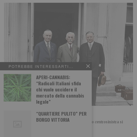
POTREBBE INTERESSARTI...
APERI-CANNABIS:
“Radicali Italiani sfida
chi vuole uccidere il
mercato della cannabis
legale”
Ennio Caretto: Gli “Anni furenti” degli Usa
“QUARTIERE PULITO” PER
BORGO VITTORIA
FINESTRA SUL MONDO Nel nostro “Campo largo” o centrosinistra si
litiga di nuovo sulla politica estera. O meglio