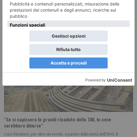
RECENTI:
“Se si capissero le grandi ricadute della TAV, le cose
sarebbero diverse”
Caro Direttore, per oltre un secolo, a partire dalla metà dell’800, il