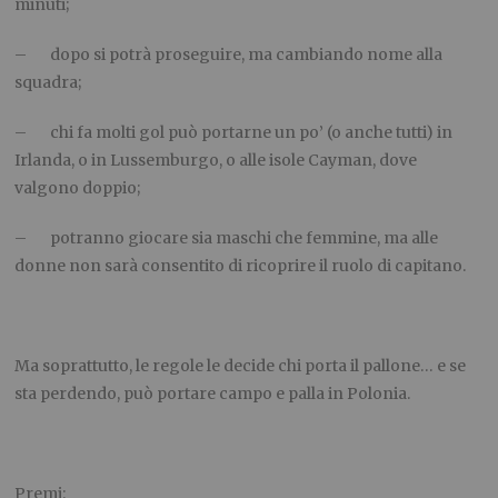
minuti;
– dopo si potrà proseguire, ma cambiando nome alla
squadra;
– chi fa molti gol può portarne un po’ (o anche tutti) in
Irlanda, o in Lussemburgo, o alle isole Cayman, dove
valgono doppio;
– potranno giocare sia maschi che femmine, ma alle
donne non sarà consentito di ricoprire il ruolo di capitano.
Ma soprattutto, le regole le decide chi porta il pallone… e se
sta perdendo, può portare campo e palla in Polonia.
Premi
: