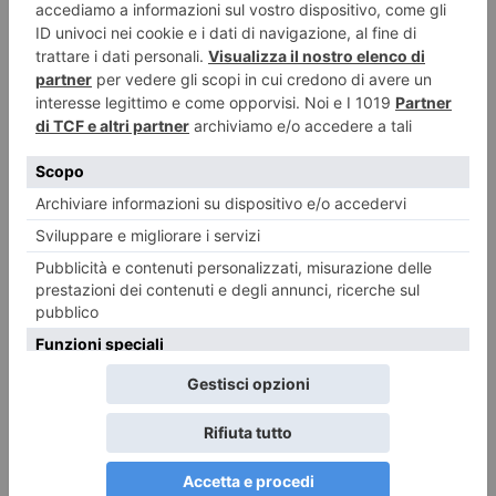
RECENTI:
Centro? No, grazie: serve una nuova visione riformatrice