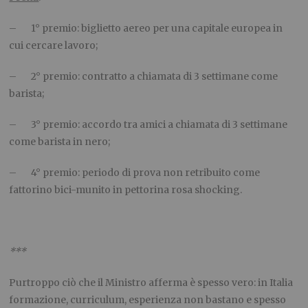
– 1° premio: biglietto aereo per una capitale europea in
cui cercare lavoro;
– 2° premio: contratto a chiamata di 3 settimane come
barista;
– 3° premio: accordo tra amici a chiamata di 3 settimane
come barista in nero;
– 4° premio: periodo di prova non retribuito come
fattorino bici-munito in pettorina rosa shocking.
***
Purtroppo ciò che il Ministro afferma è spesso vero: in Italia
formazione, curriculum, esperienza non bastano e spesso