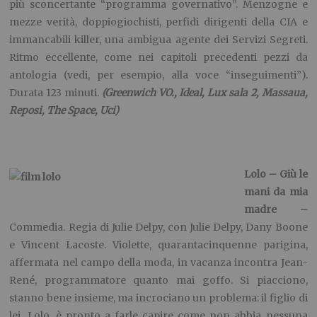
più sconcertante “programma governativo”. Menzogne e
mezze verità, doppiogiochisti, perfidi dirigenti della CIA e
immancabili killer, una ambigua agente dei Servizi Segreti.
Ritmo eccellente, come nei capitoli precedenti pezzi da
antologia (vedi, per esempio, alla voce “inseguimenti”).
Durata 123 minuti.
(Greenwich VO., Ideal, Lux sala 2, Massaua,
Reposi, The Space, Uci)
Lolo – Giù le
mani da mia
madre –
Commedia. Regia di Julie Delpy, con Julie Delpy, Dany Boone
e Vincent Lacoste. Violette, quarantacinquenne parigina,
affermata nel campo della moda, in vacanza incontra Jean-
René, programmatore quanto mai goffo. Si piacciono,
stanno bene insieme, ma incrociano un problema: il figlio di
lei, Lolo, è pronto a farle capire come non abbia nessuna