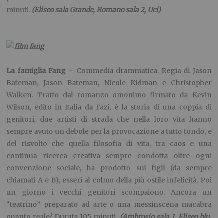
minuti.
(Eliseo sala Grande, Romano sala 2, Uci)
La famiglia Fang
– Commedia drammatica. Regia di Jason
Bateman, Jason Bateman, Nicole Kidman e Christopher
Walken. Tratto dal romanzo omonimo firmato da Kevin
Wilson, edito in Italia da Fazi, è la storia di una coppia di
genitori, due artisti di strada che nella loro vita hanno
sempre avuto un debole per la provocazione a tutto tondo, e
del risvolto che quella filosofia di vita, tra caos e una
continua ricerca creativa sempre condotta oltre ogni
convenzione sociale, ha prodotto sui figli (da sempre
chiamati A e B), esseri al colmo della più ostile infelicità. Poi
un giorno i vecchi genitori scompaiono. Ancora un
“teatrino” preparato ad arte o una messinscena macabra
quanto reale? Durata 105 minuti.
(Ambrosio sala 1, Eliseo blu,