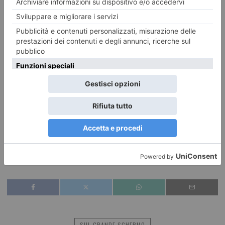
L’uomo che vide l’infinito –
Drammatico. Regia di Matt
Brown, con Jeremy Irons e Dev Patel. Ai primi del Novecento,
nelle aule di Cambridge, l’amicizia che nasce tra un giovane
genio della matematica, di origine indiana, e un maturo
professore. Un’amicizia e una collaborazione tra studiosi che
saranno capaci di superare molti pregiudizi. Durata 108
minuti.
(Greenwich sala 3)
Leggi qui le ultime notizie:
IL TORINESE
SUL GRANDE SCHERMO