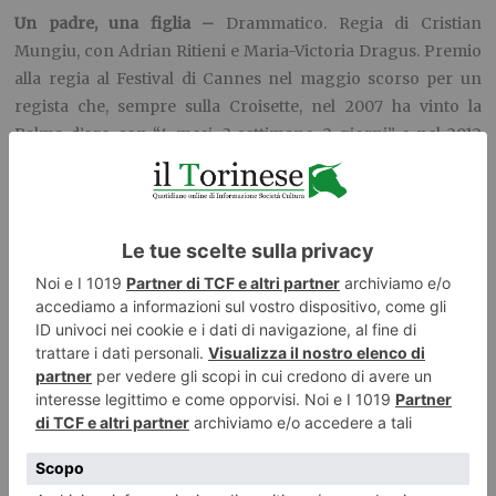
Un padre, una figlia –
Drammatico. Regia di Cristian
Mungiu, con Adrian Ritieni e Maria-Victoria Dragus. Premio
alla regia al Festival di Cannes nel maggio scorso per un
regista che, sempre sulla Croisette, nel 2007 ha vinto la
Palma d’oro con “4 mesi, 3 settimane, 2 giorni” e nel 2012
con “Oltre le colline” si è aggiudicato il premio per la miglior
sceneggiatura nonché quello alle migliori attrici. Qui, nella
Romania odierna, narra di Eliza, brillante negli studi, e di suo
padre, medico di sanissimi principi in una piccola città, certo
del successo di quella figlia sino a spingerla a frequentare
una prestigiosa università inglese. Ma nelle ore che
precedono l’esame di maturità la ragazza subisce
un’aggressione che non solo mette in discussione il suo
futuro ma anche quei sani principi dentro cui è stata allevata,
l’onestà sino a quel momento cercata e messa in pratica
lascia spazio al compromesso. Durata 128 minuti.
(F.lli Marx
sala Chico, Nazionale sala 1)