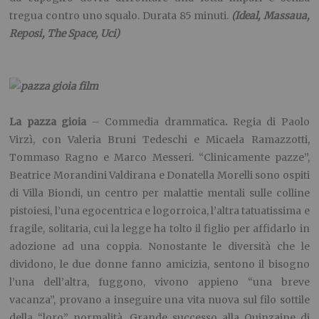
tregua contro uno squalo. Durata 85 minuti.
(Ideal, Massaua,
Reposi, The Space, Uci)
La pazza gioia
– Commedia drammatica
.
Regia di Paolo
Virzì, con Valeria Bruni Tedeschi e Micaela Ramazzotti,
Tommaso Ragno e Marco Messeri. “Clinicamente pazze”,
Beatrice Morandini Valdirana e Donatella Morelli sono ospiti
di Villa Biondi, un centro per malattie mentali sulle colline
pistoiesi, l’una egocentrica e logorroica, l’altra tatuatissima e
fragile, solitaria, cui la legge ha tolto il figlio per affidarlo in
adozione ad una coppia. Nonostante le diversità che le
dividono, le due donne fanno amicizia, sentono il bisogno
l’una dell’altra, fuggono, vivono appieno “una breve
vacanza”, provano a inseguire una vita nuova sul filo sottile
della “loro” normalità. Grande successo alla Quinzaine di