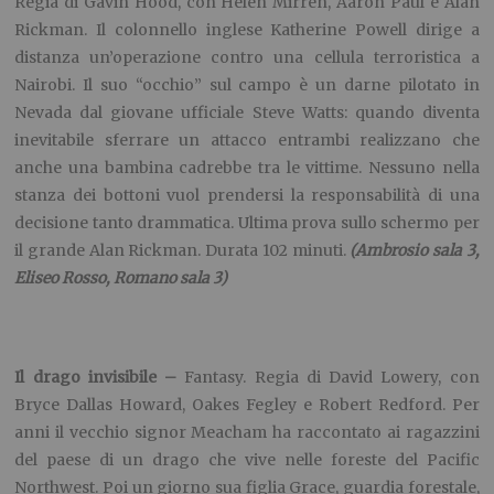
Regia di Gavin Hood, con Helen Mirren, Aaron Paul e Alan
Rickman. Il colonnello inglese Katherine Powell dirige a
distanza un’operazione contro una cellula terroristica a
Nairobi. Il suo “occhio” sul campo è un darne pilotato in
Nevada dal giovane ufficiale Steve Watts: quando diventa
inevitabile sferrare un attacco entrambi realizzano che
anche una bambina cadrebbe tra le vittime. Nessuno nella
stanza dei bottoni vuol prendersi la responsabilità di una
decisione tanto drammatica. Ultima prova sullo schermo per
il grande Alan Rickman. Durata 102 minuti.
(Ambrosio sala 3,
Eliseo Rosso, Romano sala 3)
Il drago invisibile –
Fantasy. Regia di David Lowery, con
Bryce Dallas Howard, Oakes Fegley e Robert Redford. Per
anni il vecchio signor Meacham ha raccontato ai ragazzini
del paese di un drago che vive nelle foreste del Pacific
Northwest. Poi un giorno sua figlia Grace, guardia forestale,