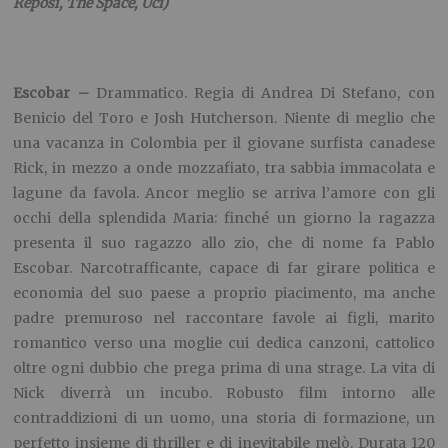
Reposi, The Space, Uci)
Escobar –
Drammatico. Regia di Andrea Di Stefano, con
Benicio del Toro e Josh Hutcherson. Niente di meglio che
una vacanza in Colombia per il giovane surfista canadese
Rick, in mezzo a onde mozzafiato, tra sabbia immacolata e
lagune da favola. Ancor meglio se arriva l’amore con gli
occhi della splendida Maria: finché un giorno la ragazza
presenta il suo ragazzo allo zio, che di nome fa Pablo
Escobar. Narcotrafficante, capace di far girare politica e
economia del suo paese a proprio piacimento, ma anche
padre premuroso nel raccontare favole ai figli, marito
romantico verso una moglie cui dedica canzoni, cattolico
oltre ogni dubbio che prega prima di una strage. La vita di
Nick diverrà un incubo. Robusto film intorno alle
contraddizioni di un uomo, una storia di formazione, un
perfetto insieme di thriller e di inevitabile melò. Durata 120