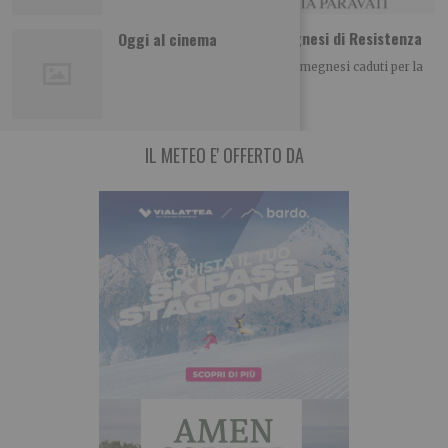
Con la testa in mezzo all’erba. Storie omegnesi di Resistenza
Oggi al cinema
“Con la testa in mezzo all’erba. Note sui sessanta omegnesi caduti per la
libertà,1943-1945” ( Interlinea,
IL METEO E' OFFERTO DA