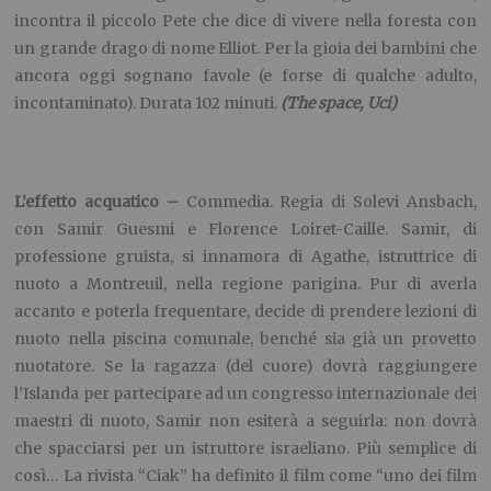
incontra il piccolo Pete che dice di vivere nella foresta con
un grande drago di nome Elliot. Per la gioia dei bambini che
ancora oggi sognano favole (e forse di qualche adulto,
incontaminato). Durata 102 minuti.
(The space, Uci)
L’effetto acquatico –
Commedia. Regia di Solevi Ansbach,
con Samir Guesmi e Florence Loiret-Caille. Samir, di
professione gruista, si innamora di Agathe, istruttrice di
nuoto a Montreuil, nella regione parigina. Pur di averla
accanto e poterla frequentare, decide di prendere lezioni di
nuoto nella piscina comunale, benché sia già un provetto
nuotatore. Se la ragazza (del cuore) dovrà raggiungere
l’Islanda per partecipare ad un congresso internazionale dei
maestri di nuoto, Samir non esiterà a seguirla: non dovrà
che spacciarsi per un istruttore israeliano. Più semplice di
così… La rivista “Ciak” ha definito il film come “uno dei film