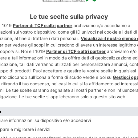
ENTE
ART
ROPOLIS, UN
Giornata con
 TUTTI
RECENTI: