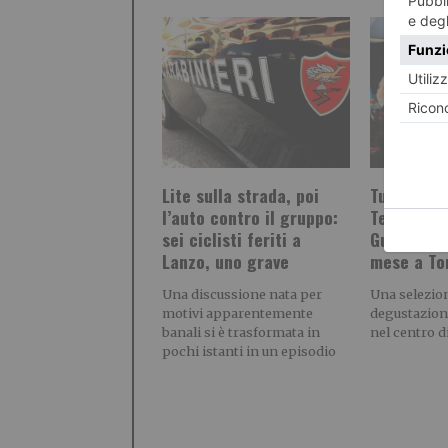
Lite sulla strada, poi
Tutti i gu
l’auto contro il gruppo:
Terra Mad
sei ciclisti feriti a
Gusto Tra 
Lanzo, uno grave
mese a To
Una discussione nata per
Una selezion
motivi apparentemente
degustazioni
banali si è trasformata in
nel centro d
pochi istanti in un episodio