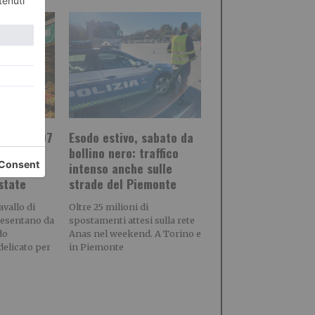
orino: 107
Esodo estivo, sabato da
i aperti
bollino nero: traffico
e più
intenso anche sulle
estate
strade del Piemonte
vallo di
Oltre 25 milioni di
resentano da
spostamenti attesi sulla rete
do
Anas nel weekend. A Torino e
delicato per
in Piemonte