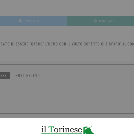
TWITTER
WHATSAPP
USATO DI ESSERE "CASCO" L'UOMO CON IL VOLTO COPERTO CHE SPARO' AL CO
NESE
POST RECENTI