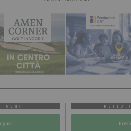
O OGGI
METEO 
August
Previ