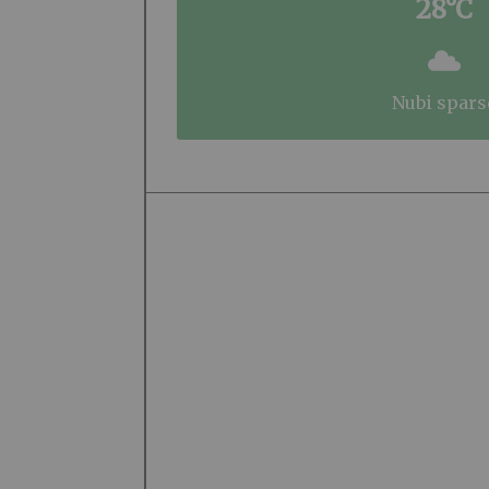
28°C
nubi spars