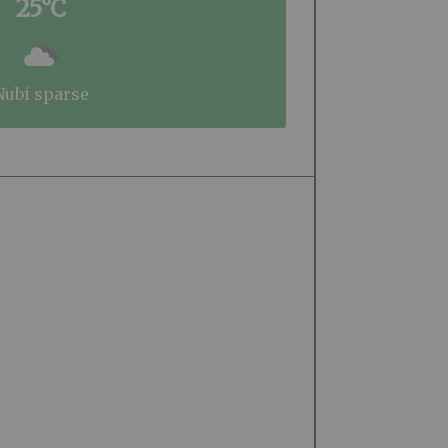
25°C
nubi sparse