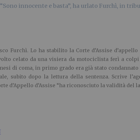
“Sono innocente e basta”, ha urlato Furchì, in trib
co Furchì. Lo ha stabilito la Corte d’Assise d’appello 
olto celato da una visiera da motociclista ferì a colp
esi di coma, in primo grado era già stato condannato a
nale, subito dopo la lettura della sentenza. Scrive l’
e d’Appello d’Assise “ha riconosciuto la validità del la
E