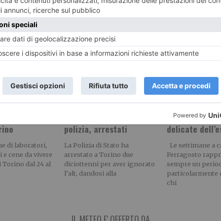
sti del mondo a
Fuga pericolosa:
Ferragosto a T
re Salone del
scappano in motorino
negozi e local
poco più di un
(rubato) all’alt della
nelle settiman
rino
polizia, arrestati
delicate dell’
e di laboratori,
La Polizia di Stato ha
Le settimane a ca
 e cene da vivere
arrestato a Torino due
Ferragosto rapp
i Torino dal 24 al
diciottenni per aver ignorato
sempre un perio
l’alt, dandosi alla
particolarmente 
chi
IL METEO E' OFFERTO DA