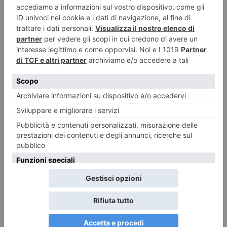
SOCIOGRAFIA LETTERE DAL PRESENTE Ebbi modo, ormai 20 anni fa,
di conoscere il compianto Sergio
Pasta risottata alla mediterranea
Avete letto bene, e’ una pasta ma… cuoce come un risotto, provatela: e’