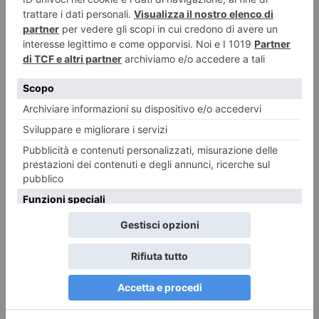
RECENTI:
Nuovi orari Nidi comunali: coinvolti 77 Comuni piemontesi