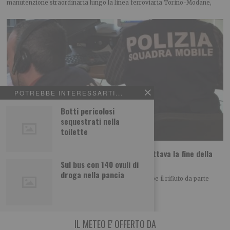
manutenzione straordinaria lungo la linea ferroviaria Torino-Modane,
POTREBBE INTERESSARTI...
Botti pericolosi
sequestrati nella
toilette
Daniela Florea: uccisa dall’ex che non accettava la fine della
relazione?
Sul bus con 140 ovuli di
droga nella pancia
Il movente dell’assassinio di Daniela Florea sarebbe il rifiuto da parte
dell’uomo della fine della relazione.
IL METEO E' OFFERTO DA