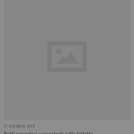
31 DICEMBRE 2018
Botti pericolosi sequestrati nella toilette