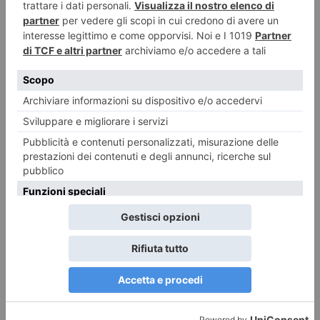
Sedici giorni senza riposo settimanale: multato autista di bus
turistico
Sedici giorni consecutivi al volante senza effettuare il previsto riposo
settimanale. È quanto hanno accertato