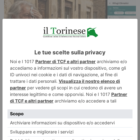
Ondate di calore, con Junker la mappa dei rifugi climatici di
Torino
Parchi, giardini, biblioteche, musei, case del quartiere e punti d’acqua: a
Torino i luoghi dove