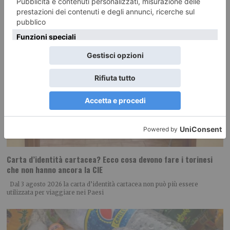
Carta d’identità cartacea? Ecco cosa devono fare i torinesi
che non hanno ancora la CIE
Dal 3 agosto 2026 la carta d’identità cartacea non può più essere
utilizzata per viaggiare nei Paesi