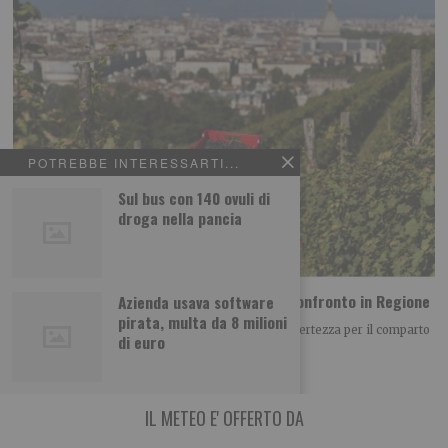
POTREBBE INTERESSARTI...
Sul bus con 140 ovuli di
droga nella pancia
Vino piemontese e clima: le richieste dal confronto in Regione
Azienda usava software
pirata, multa da 8 milioni
Il clima è diventato uno dei principali fattori di incertezza per il comparto
di euro
vitivinicolo piemontese, non
IL METEO E' OFFERTO DA