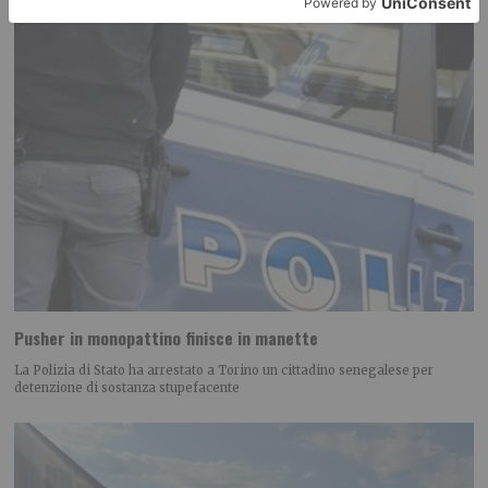
Pusher in monopattino finisce in manette
La Polizia di Stato ha arrestato a Torino un cittadino senegalese per
detenzione di sostanza stupefacente