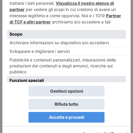
Nuovi orari Nidi comunali: coinvolti 77 Comuni piemontesi
Dalla Regione 1,5 milioni di euro per ampliare gli orari dei servizi a parità
di tariffa