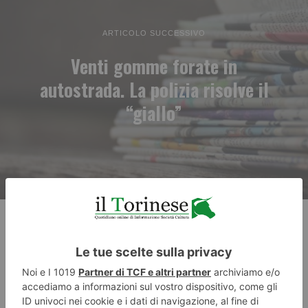
ARTICOLO SUCCESSIVO
Venti gomme forate in
autostrada. La polizia risolve il
“giallo”
RECENTI: