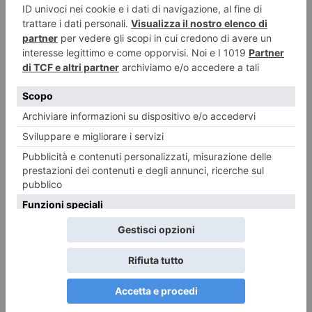
Giulia Calfapietro: "Io, innamorata della parola e della lettura"
Informazione promozionale “Dal 2015 sono referente del Presidio del
Libro di Acquaviva delle Fonti con l’obiettivo