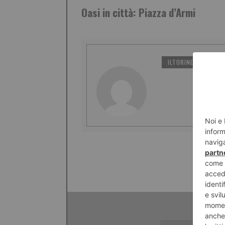
Oasi in città: Piazza d’Armi
ILTORINESE
PO