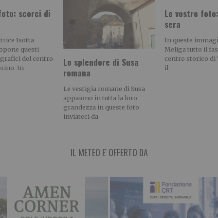
foto: scorci di
Le vostre foto:
sera
trice Isotta
In queste immagin
ropone questi
Meliga tutto il fa
ografici del centro
centro storico d
Lo splendore di Susa
orino. In
il
romana
Le vestigia romane di Susa
appaiono in tutta la loro
grandezza in queste foto
inviateci da
IL METEO E' OFFERTO DA