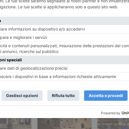
ENTE
ART
viso per
La Juve vi
e l’impresa
RECENTI: