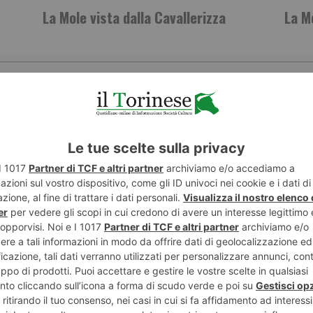
La Mole vista dalla Cavallerizza
La M
ST RECENTI