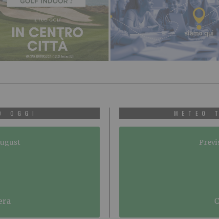
O OGGI
METEO 
August
Previ
era