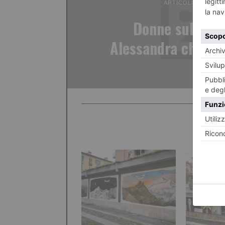
ARTICOLO PRECED
Donne sul Mon
Alessandra che fec