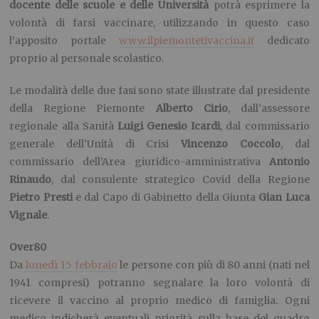
docente delle scuole e delle
U
niversità
potrà esprimere la
volontà di farsi vaccinare, utilizzando in questo caso
l’apposito portale
www.ilpiemontetivaccina.it
dedicato
proprio al personale scolastico.
Le modalità delle due fasi sono state illustrate dal presidente
della Regione Piemonte
Alberto Cirio
, dall’assessore
regionale alla Sanità
Luigi Genesio Icardi
, dal commissario
generale dell’Unità di Crisi
Vincenzo Coccolo
, dal
commissario dell’Area giuridico-amministrativa
Antonio
Rinaudo
, dal consulente strategico Covid della Regione
Pietro Presti
e dal Capo di Gabinetto della Giunta
Gian Luca
Vignale
.
Over80
Da
lunedì 15 febbraio
le persone con più di 80 anni (nati nel
1941 compresi) potranno segnalare la loro volontà di
ricevere il vaccino al proprio medico di famiglia. Ogni
medico indicherà eventuali priorità sulla base del quadro