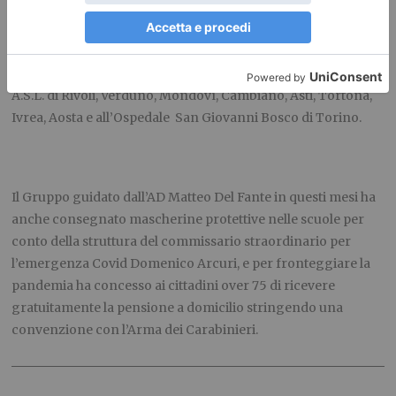
Una volta presi in carico, i vaccini Moderna hanno
proseguito il loro viaggio, sempre grazie al personale SDA,
per raggiungere le loro destinazioni finali presso Ospedali e
A.S.L. di Rivoli, Verduno, Mondovì, Cambiano, Asti, Tortona,
Ivrea, Aosta e all’Ospedale San Giovanni Bosco di Torino.
Il Gruppo guidato dall’AD Matteo Del Fante in questi mesi ha
anche consegnato mascherine protettive nelle scuole per
conto della struttura del commissario straordinario per
l’emergenza Covid Domenico Arcuri, e per fronteggiare la
pandemia ha concesso ai cittadini over 75 di ricevere
gratuitamente la pensione a domicilio stringendo una
convenzione con l’Arma dei Carabinieri.