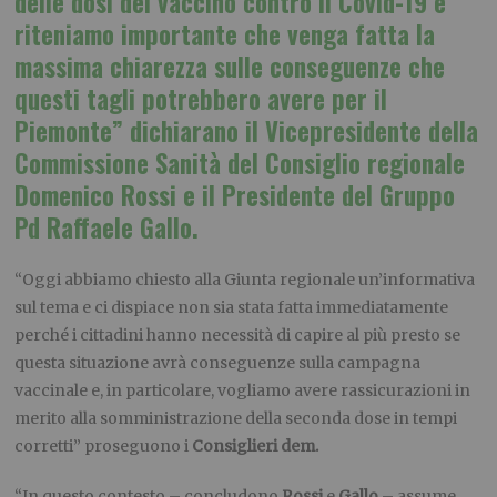
delle dosi del vaccino contro il Covid-19 e
riteniamo importante che venga fatta la
massima chiarezza sulle conseguenze che
questi tagli potrebbero avere per il
Piemonte” dichiarano il Vicepresidente della
Commissione Sanità del Consiglio regionale
Domenico Rossi e il Presidente del Gruppo
Pd Raffaele Gallo.
“Oggi abbiamo chiesto alla Giunta regionale un’informativa
sul tema e ci dispiace non sia stata fatta immediatamente
perché i cittadini hanno necessità di capire al più presto se
questa situazione avrà conseguenze sulla campagna
vaccinale e, in particolare, vogliamo avere rassicurazioni in
merito alla somministrazione della seconda dose in tempi
corretti” proseguono i
Consiglieri dem.
“In questo contesto – concludono
Rossi
e
Gallo
– assume