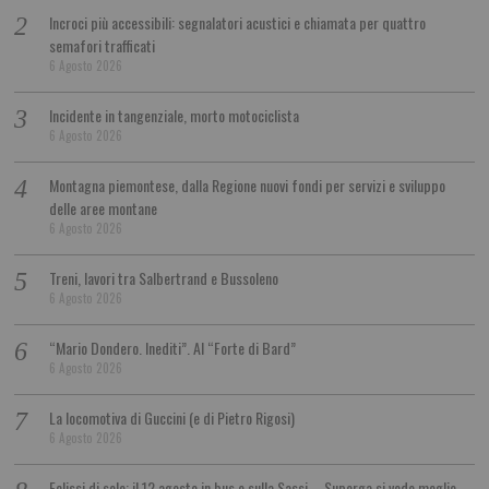
Incroci più accessibili: segnalatori acustici e chiamata per quattro
semafori trafficati
6 Agosto 2026
Incidente in tangenziale, morto motociclista
6 Agosto 2026
Montagna piemontese, dalla Regione nuovi fondi per servizi e sviluppo
delle aree montane
6 Agosto 2026
Treni, lavori tra Salbertrand e Bussoleno
6 Agosto 2026
“Mario Dondero. Inediti”. Al “Forte di Bard”
6 Agosto 2026
La locomotiva di Guccini (e di Pietro Rigosi)
6 Agosto 2026
Eclissi di sole: il 12 agosto in bus e sulla Sassi – Superga si vede meglio