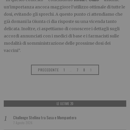
un’importanza ancora maggiore l’utilizzo ottimale di tutte le
dosi, evitando gli sprechi. A questo punto ci attendiamo che
già domani la Giunta ci dia risposte su una vicenda tanto
delicata. Inoltre, ci aspettiamo di conoscere i dettagli sugli
accordi annunciati con i medici di base e i farmacisti sulle
modalità di somministrazione delle prossime dosi dei
vaccini”.
PRECEDENTE
1
…
7
8
9
LE ULTIME 20
Challenge Stellina tra Susa e Mompantero
7 Agosto 2026