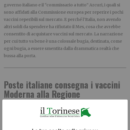
governo italiano e il “commissario a tutto” Arcuri, i quali si
sono affidati alla Commissione europea per reperire i pochi
vaccini reperibili sul mercato. E perché l’Italia, non avendo
altri soldi da spendere ha rifiutato il Mes, cosa che avrebbe
consentito di acquistare vaccini sul mercato. La narrazione
per cui tutto va bene è una colossale bugia, destinata, come
ogni bugia, a essere smentita dalla drammatica realtà che
bussa alla porta.
Poste italiane consegna i vaccini
Moderna alla Regione
PUBBLICATO IL
2 FEBBRAIO 2021
CRONACA