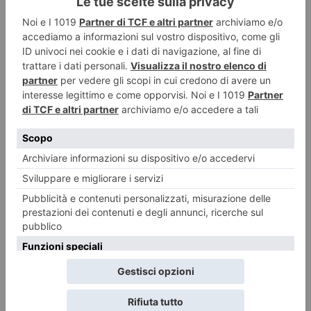
Sono arrivati a destinazione in queste ore i furgoni del
corriere di Poste Italiane, SDA, per la consegna del vaccino
Moderna in Piemonte e Valle d’Aosta.
Mezzi speciali, attrezzati con celle frigorifere, sono partiti
questa notte dall’Istituto Superiore di Sanità di Roma verso il
Reggimento Logistico “Taurinense”, Caserma “Ceccarioni”
in
Corso Susa 189 a Rivoli
(To).