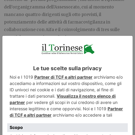
dell’organigramma dell’Assessorato, cui al momento
mancano quattro dirigenti sugli otto previsti, il
potenziamento delle attività di farmacovigilanza in
collaborazione con Aifa e il coinvolgimento di Ires sulle
tematiche economico sanitarie.
I commissari dei gruppi Pd, M5s e Luv si sono dichiarati
disponibili a collaborare attivamente e costruttivamente con
la maggioranza per “far funzionare” la Sanità piemontese
sottolineando la necessità di conoscerne con esattezza i dati
e le cifre. La discussione sull’argomento continuerà nella
prossima seduta.
La Commissione ha anche incontrato – alla presenza della
vicesindaca – i componenti della Commissione Sanità del
Comune di Torino in merito al finanziamento regionale dei
Livelli essenziali di assistenza (Lea) e della domiciliarità.