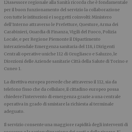
L’Assessore regionale alla Sanità ricorda che è fondamentale
per il buon funzionamento del servizio la collaborazione
con tutte le istituzioni e i soggetti coinvolti: Ministero
dell’Interno attraverso le Prefetture, Questure, Arma dei
Carabinieri, Guardia di Finanza, Vigili del Fuoco, Polizia
Locale, e per Regione Piemonte il Dipartimento
interaziendale Emergenza sanitaria del 118, i Dirigenti
Centrali operative uniche 112 di Grugliasco e Saluzzo, le
Direzioni delle Aziende sanitarie Città della Salute di Torino e
Cuneo 1.
La direttiva europea prevede che attraverso il 112, sia da
telefono fisso che da cellulare, il cittadino europeo possa
chiedere l’intervento di emergenza grazie a una centrale
operativa in grado di smistare la richiesta al terminale
adeguato.
Il servizio consente una maggiore rapidità degli interventi di
soccorso e la razionalizzazione dei costi e delle risorse. E’