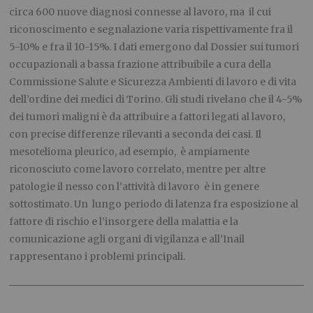
circa 600 nuove diagnosi connesse al lavoro, ma il cui
riconoscimento e segnalazione varia rispettivamente fra il
5-10% e fra il 10-15%. I dati emergono dal Dossier sui tumori
occupazionali a bassa frazione attribuibile a cura della
Commissione Salute e Sicurezza Ambienti di lavoro e di vita
dell’ordine dei medici di Torino. Gli studi rivelano che il 4-5%
dei tumori maligni è da attribuire a fattori legati al lavoro,
con precise differenze rilevanti a seconda dei casi. Il
mesotelioma pleurico, ad esempio, è ampiamente
riconosciuto come lavoro correlato, mentre per altre
patologie il nesso con l’attività di lavoro è in genere
sottostimato. Un lungo periodo di latenza fra esposizione al
fattore di rischio e l’insorgere della malattia e la
comunicazione agli organi di vigilanza e all’Inail
rappresentano i problemi principali.