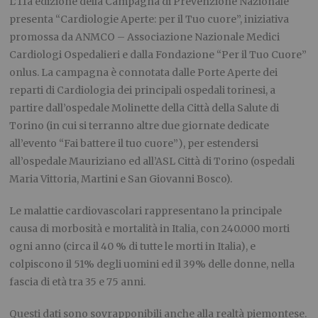
L’11
a
edizione della Campagna di Prevenzione Nazionale
presenta “Cardiologie Aperte: per il Tuo cuore”, iniziativa
promossa da ANMCO – Associazione Nazionale Medici
Cardiologi Ospedalieri e dalla Fondazione “Per il Tuo Cuore”
onlus. La campagna è connotata dalle
Porte Aperte
dei
reparti di Cardiologia dei principali ospedali torinesi, a
partire dall’ospedale Molinette della Città
della Salute di
Torino (in cui si terranno altre due giornate dedicate
all’evento “Fai battere il tuo cuore”), per estendersi
all’ospedale Mauriziano ed all’ASL Città di Torino (ospedali
Maria Vittoria, Martini e San Giovanni Bosco)
.
Le malattie cardiovascolari rappresentano la principale
causa di morbosità e mortalità in Italia, con 240.000 morti
ogni anno (circa il 40 % di tutte le morti in Italia), e
colpiscono il 51% degli uomini ed il 39% delle donne, nella
fascia di età tra 35 e 75 anni.
Questi dati sono sovrapponibili anche alla realtà piemontese.