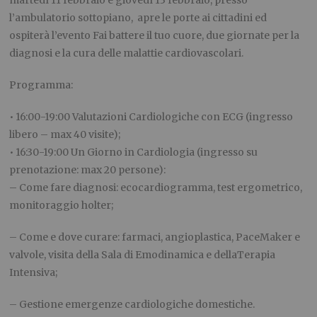
l’ambulatorio sottopiano, apre le porte ai cittadini ed
ospiterà l’evento
Fai battere il tuo cuore
, due giornate per la
diagnosi e la cura delle malattie cardiovascolari.
Programma:
•
16:00-19:00 Valutazioni Cardiologiche con ECG (ingresso
libero – max 40 visite);
•
16:30-19:00 Un Giorno in Cardiologia (ingresso su
prenotazione: max 20 persone):
– Come fare diagnosi: ecocardiogramma, test ergometrico,
monitoraggio holter;
– Come e dove curare: farmaci, angioplastica, PaceMaker e
valvole, visita della Sala di Emodinamica e dellaTerapia
Intensiva;
– Gestione emergenze cardiologiche domestiche.