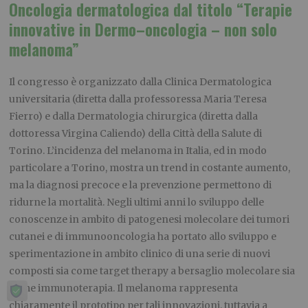
Oncologia dermatologica dal titolo “Terapie
innovative in Dermo–oncologia – non solo
melanoma”
Il congresso è organizzato dalla Clinica Dermatologica
universitaria (diretta dalla professoressa Maria Teresa
Fierro) e dalla Dermatologia chirurgica (diretta dalla
dottoressa Virgina Caliendo) della Città della Salute di
Torino. L’incidenza del melanoma in Italia, ed in modo
particolare a Torino, mostra un trend in costante aumento,
ma la diagnosi precoce e la prevenzione permettono di
ridurne la mortalità. Negli ultimi anni lo sviluppo delle
conoscenze in ambito di patogenesi molecolare dei tumori
cutanei e di immunooncologia ha portato allo sviluppo e
sperimentazione in ambito clinico di una serie di nuovi
composti sia come target therapy a bersaglio molecolare sia
come immunoterapia. Il melanoma rappresenta
chiaramente il prototipo per tali innovazioni, tuttavia a