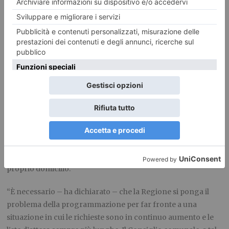
Si è trattato di un primo incontro, in cui i commissari del
Comune di Torino hanno presentato le proprie richieste. Ne
seguiranno altri alla presenza degli assessori regionali alla
Sanità e alle Politiche sociali.
La vicepresidente della Commissione comunale ha
sottolineato che i problemi relativi ai Lea e alla domiciliarità
riguardano prevalentemente il Comune di Torino, la cui
percentuale di invecchiamento è tra le più alte in Italia e in
cui il 40% dei nuclei famigliari è composto da un solo
componente. Sono disciplinati dalla legge regionale 10/10
che prevede interventi mirati a favore sia degli anziani non
autosufficienti ricoverati in struttura, sia residenti nel
proprio domicilio.
“È necessario – ha dichiarato – che la Regione si ponga il
problema della programmazione per far fronte a una
situazione in cui le richieste sono in continuo aumento e le