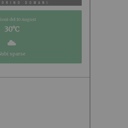
TORINO DOMANI
ioni del 10 August
30°C
nubi sparse