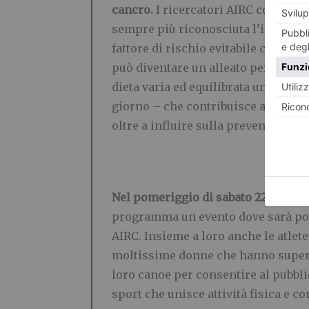
cancro.
I ricercatori AIRC conferman
sempre più riconosciuta l’importan
fattore di rischio evitabile che più
può diventare un alleato per la pre
dieta varia ed equilibrata un’
attivit
giorno – che contribuisce a diminui
oltre a influire sulla prevenzione d
Nel pomeriggio di sabato 22 giugno
programma un evento dove sarà poss
AIRC. Insieme a loro anche le atlet
moltissime donne che hanno supera
loro canoe per consentire al pubbl
sport che unisce attività fisica e c