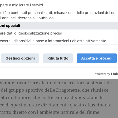
o, infatti, che nella battaglia contro i tumori è
za dei comportamenti di ciascuno di noi. Il
fumo
è il
 incide sulla salute ma anche il
cibo
che consumiamo
venzione. Altrettanto importante è associare a una
à fisica regolare
– almeno 30 minuti di camminata al
re il rischio di tumore al colon e all’endometrio,
el cancro al seno.
, sempre al Circolo Canottieri Amici del Fiume, è in
ibile incontrare alcuni dei ricercatori sostenuti da
e del gruppo sportivo delle Dragonette, che riunisce
to un tumore, che metteranno a disposizione le
ico di sperimentare direttamente questo affascinante
ontatto diretto con l’ambiente naturale del fiume.