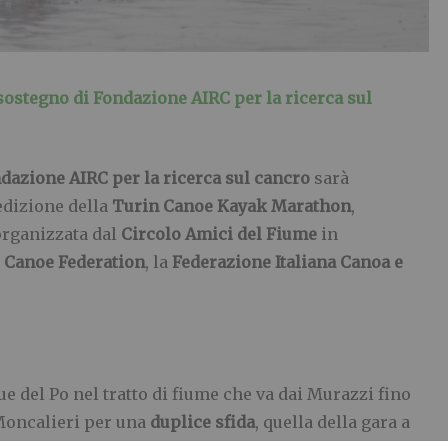
 sostegno di Fondazione AIRC per la ricerca sul
dazione AIRC per la ricerca sul cancro
sarà
edizione della
Turin Canoe Kayak Marathon
,
organizzata dal
Circolo Amici del Fiume
in
l Canoe Federation
, la
Federazione Italiana Canoa e
e del Po nel tratto di fiume che va dai Murazzi fino
 Moncalieri per una
duplice sfida
, quella della gara a