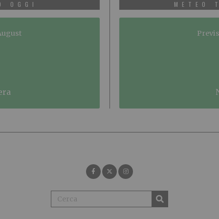
O OGGI
METEO 
 August
Previs
era