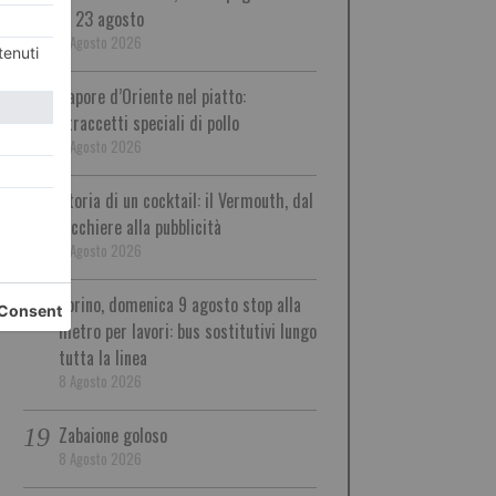
al 23 agosto
9 Agosto 2026
Sapore d’Oriente nel piatto:
straccetti speciali di pollo
9 Agosto 2026
Storia di un cocktail: il Vermouth, dal
bicchiere alla pubblicità
9 Agosto 2026
Torino, domenica 9 agosto stop alla
metro per lavori: bus sostitutivi lungo
tutta la linea
8 Agosto 2026
Zabaione goloso
8 Agosto 2026