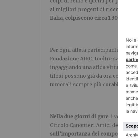
colpi di remo e quella per portare 
ai migliori progetti di ricerca per
l
Italia, colpiscono circa 1.300 bambi
Per ogni atleta partecipante l’orga
Fondazione AIRC. Inoltre sarà poss
ingaggiando una sfida virtuosa att
tifosi possono già da ora contribu
tumorali sempre più curabili.
Nella due giorni di gare
, i volonta
Circolo Canottieri Amici del Fiume 
sull’importanza
dei comportamenti e