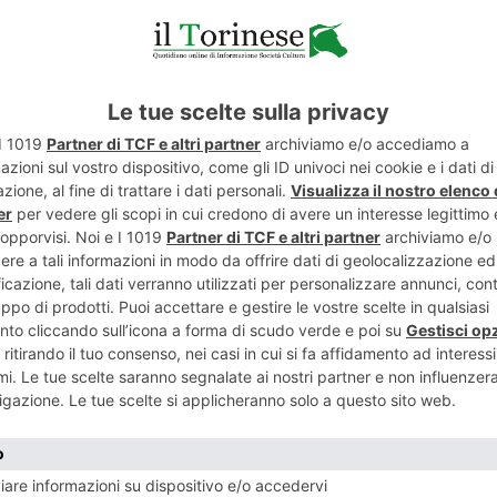
nuove risorse ad
AIRC
al fine di garantire continuità
a cura dei tumori infantili
che, ogni anno solo in
ni sotto i quattordici anni
.
nizzazione donerà 5 euro della quota di iscrizione a
ibile far aumentare la raccolta fondi complessiva
raverso
Rete del Dono
, dove atleti, appassionati e
ire con una donazione per rendere queste forme
ri della Fondazione saranno presenti con uno stand al
per informare e sensibilizzare atleti e pubblico
 delle abitudini individuali nel ridurre il rischio di