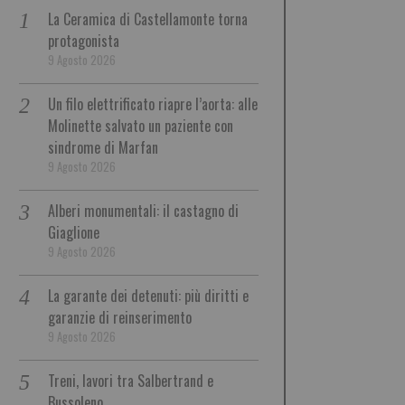
La Ceramica di Castellamonte torna
protagonista
9 Agosto 2026
Un filo elettrificato riapre l’aorta: alle
Molinette salvato un paziente con
sindrome di Marfan
9 Agosto 2026
Alberi monumentali: il castagno di
Giaglione
9 Agosto 2026
La garante dei detenuti: più diritti e
garanzie di reinserimento
9 Agosto 2026
Treni, lavori tra Salbertrand e
Bussoleno