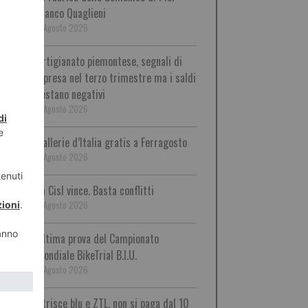
Franco Quaglieni
9 Agosto 2026
Artigianato piemontese, segnali di
ripresa nel terzo trimestre ma i saldi
restano negativi
9 Agosto 2026
Gallerie d’Italia gratis a Ferragosto
9 Agosto 2026
La Cisl vince. Basta conflitti
9 Agosto 2026
Ultima prova del Campionato
Mondiale BikeTrial B.I.U.
9 Agosto 2026
Strisce blu e ZTL, non si paga dal 10