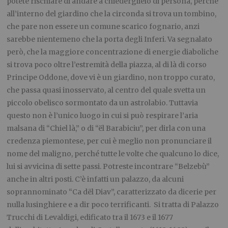
potete rischiare di andare a chiederglielo di persona, perché
all’interno del giardino che la circonda si trova un tombino,
che pare non essere un comune scarico fognario, anzi
sarebbe nientemeno che la porta degli Inferi. Va segnalato
però, che la maggiore concentrazione di energie diaboliche
si trova poco oltre l’estremità della piazza, al di là di corso
Principe Oddone, dove vi è un giardino, non troppo curato,
che passa quasi inosservato, al centro del quale svetta un
piccolo obelisco sormontato da un astrolabio. Tuttavia
questo non è l’unico luogo in cui si può respirare l’aria
malsana di “Chiel là,” o di “ël Barabiciu”, per dirla con una
credenza piemontese, per cui è meglio non pronunciare il
nome del maligno, perché tutte le volte che qualcuno lo dice,
lui si avvicina di sette passi. Potreste incontrare “Belzebù”
anche in altri posti. C’è infatti un palazzo, da alcuni
soprannominato “Ca dël Diav”, caratterizzato da dicerie per
nulla lusinghiere e a dir poco terrificanti. Si tratta di Palazzo
Trucchi di Levaldigi, edificato tra il 1673 e il 1677