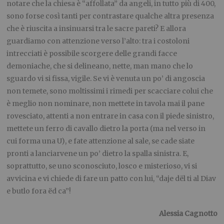
notare che la chiesa è “affollata” da angeli, in tutto più di 400,
sono forse così tanti per contrastare qualche altra presenza
che è riuscita a insinuarsi tra le sacre pareti? E allora
guardiamo con attenzione verso l’alto: tra i costoloni
intrecciati è possibile scorgere delle grandi facce
demoniache, che si delineano, nette, man mano che lo
sguardo vi si fissa, vigile. Se vi è venuta un po’ di angoscia
non temete, sono moltissimi i rimedi per scacciare colui che
è meglio non nominare, non mettete in tavola mai il pane
rovesciato, attenti a non entrare in casa con il piede sinistro,
mettete un ferro di cavallo dietro la porta (ma nel verso in
cui forma una U), e fate attenzione al sale, se cade siate
pronti a lanciarvene un po’ dietro la spalla sinistra. E,
soprattutto, se uno sconosciuto, losco e misterioso, vi si
avvicina e vi chiede di fare un patto con lui, “daje dël ti al Diav
e butlo fora ëd ca”!
Alessia Cagnotto