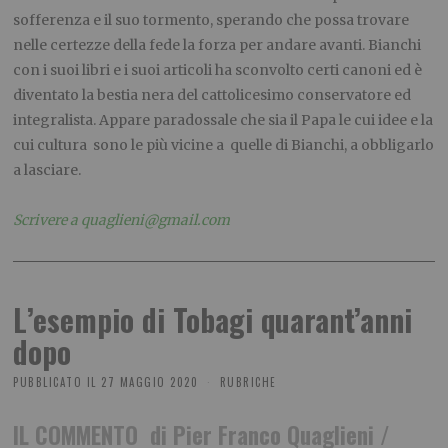
sofferenza e il suo tormento, sperando che possa trovare
nelle certezze della fede la forza per andare avanti. Bianchi
con i suoi libri e i suoi articoli ha sconvolto certi canoni ed è
diventato la bestia nera del cattolicesimo conservatore ed
integralista. Appare paradossale che sia il Papa le cui idee e la
cui cultura sono le più vicine a quelle di Bianchi, a obbligarlo
a lasciare.
.
Scrivere a quaglieni@gmail.com
L’esempio di Tobagi quarant’anni
dopo
PUBBLICATO IL
27 MAGGIO 2020
RUBRICHE
IL COMMENTO di Pier Franco Quaglieni /