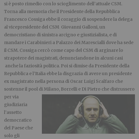
si è posto rimedio con lo scioglimento dell’attuale CSM.
Torna alla memoria che il Presidente della Repubblica
Francesco Cossiga ebbe il coraggio di sospendere la delega
al vicepresidente del CSM Giovanni Galloni, un
democristiano di sinistra arcigno e giustizialista, e di
mandare i Carabinieri a Palazzo dei Marescialli dove ha sede
il CSM. Cossiga cercò come capo del CSM di arginare lo
strapotere dei magistrati, denunciandone in alcuni casi
anche la faziosità politica. Poi si dimise da Presidente della
Repubblica e l’Italia ebbe la disgrazia di avere un presidente
ex magistrato nella persona di Oscar Luigi Scalfaro che
sostenne il pool di Milano, Borrelli e Di Pietro che distrussero
per via
giudiziaria
l’assetto
democratico
del Paese che
solo gli