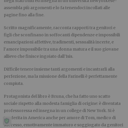
negli Stati Uniti ed insegna in un’università newyorkese-
assembla più argomenti e lo fa tenendoci incollati alle
pagine fino alla fine.
Scritto magnificamente, racconta rapporti tra genitori e
figli che sconfinano in soffocanti dipendenze e impossibili
emancipazioni affettive, tradimenti, sessualità incerte, e
l’amore impossibile tra una donna matura e il suo giovane
allievo che finisce ingoiato dall’Isis.
Difficile tenere insieme tanti argomenti e incastrarli alla
perfezione, ma la missione della Farinelli è perfettamente
compiuta.
Protagonista del libro è Bruna, che ha fatto uno scatto
sociale rispetto alla modesta famiglia di origine: è diventata
professoressa ed insegna in un college di New York. Si è
trasferita in America anche per amore di Tom, medico di
successo, emotivamente immaturo e soggiogato da genitori