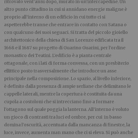
ritrovato vent’anni dopo, murato in un’intercapedine. Un
altro punto cittadino in cui si annidano energie maligne è
proprio all’interno di un edificio in cui tutto ci si
aspetterebbe tranne che entrare in contatto con Satana o
con qualcuno dei suoi seguaci. Si tratta del piccolo gioiello
architettonico della chiesa di San Lorenzo edificata tra il
1668 e il 1687 su progetto di Guarino Guarini, per l’ordine
monastico dei Teatini. L’edificio è a pianta centrale
ottagonale, con i lati di forma convessa, con un presbiterio
ellittico posto trasversalmente che introduce un asse
principale nella composizione. Lo spazio, al livello inferiore,
è definito dalla presenza di ampie serliane che delimitano le
cappelle laterali, mentre la copertura è costituita da una
cupola a costoloni che si intrecciano fino a formare
l’ottagono sul quale poggia la lanterna. All’interno è voluto
un gioco di contrasti tra luci ed ombre, per cui in basso
domina l’oscurità, accentuata dalla mancanza di finestre, la
luce, invece, aumenta man mano che ci si eleva. Si può anche