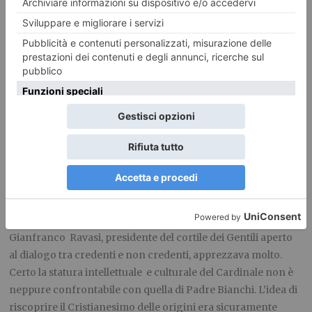
confessioni cristiane e a uomini e
donne è figlia del Concilio
Vaticano II e trovò protezione nel
cardinale di Torino Michele Pellegrino, arcivescovo
progressista che spesso sostenne anche posizioni molto più
scomode come quella dell’abate di San Paolo Dom Giovanni
Franzoni che sostenne divorzio ed aborto e fu
dichiaratamente comunista.
A parlarmi sempre in termini molto positivi di lui fu un mio
professore di liceo, Fratel Enrico Trisoglio del Collegio San
Giuseppe e il mio amico Giovanni Ramella, ma i loro discorsi
non mi convinsero mai fino in fondo, anche se l’esperienza
di Bose è cosa di per sé apprezzabile che anche il Cardinale
Gianfranco Ravasi, presidente del cortile dei Gentili aperto
al dialogo tra credenti e non credenti, apprezzava molto.
Certo la statura intellettuale e culturale del Cardinale non è
neppure confrontabile con quella di Padre Bianchi. L’idea di
riscoprire il Cristianesimo delle origini era sicuramente