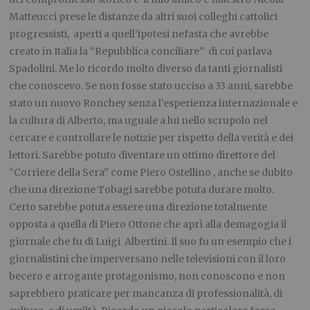
Matteucci prese le distanze da altri suoi colleghi cattolici
progressisti, aperti a quell’ipotesi nefasta che avrebbe
creato in Italia la “Repubblica conciliare” di cui parlava
Spadolini. Me lo ricordo molto diverso da tanti giornalisti
che conoscevo. Se non fosse stato ucciso a 33 anni, sarebbe
stato un nuovo Ronchey senza l’esperienza internazionale e
la cultura di Alberto, ma uguale a lui nello scrupolo nel
cercare e controllare le notizie per rispetto della verità e dei
lettori. Sarebbe potuto diventare un ottimo direttore del
“Corriere della Sera” come Piero Ostellino , anche se dubito
che una direzione Tobagi sarebbe potuta durare molto.
Certo sarebbe potuta essere una direzione totalmente
opposta a quella di Piero Ottone che aprì alla demagogia il
giornale che fu di Luigi Albertini. Il suo fu un esempio che i
giornalistini che imperversano nelle televisioni con il loro
becero e arrogante protagonismo, non conoscono e non
saprebbero praticare per mancanza di professionalità, di