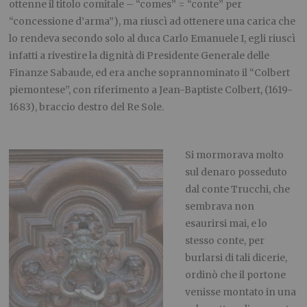
ottenne il titolo comitale – “comes” = “conte” per
“concessione d’arma”), ma riuscì ad ottenere una carica che
lo rendeva secondo solo al duca Carlo Emanuele I, egli riuscì
infatti a rivestire la dignità di Presidente Generale delle
Finanze Sabaude, ed era anche soprannominato il “Colbert
piemontese”, con riferimento a Jean-Baptiste Colbert, (1619-
1683), braccio destro del Re Sole.
.
Si mormorava molto
sul denaro posseduto
dal conte Trucchi, che
sembrava non
esaurirsi mai, e lo
stesso conte, per
burlarsi di tali dicerie,
ordinò che il portone
venisse montato in una