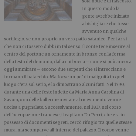
sola notte e di nascosto.
In questo modo la
gente avrebbe iniziato
a bisbigliare che fosse
avvenuto un qualche
sortilegio, se non proprio un vero patto satanico. Per far sì
che non ci fossero dubbi in tal senso, il conte fece inserire al
centro del portone un ornamento in bronzo con la forma
della testa del demonio, dalla cui bocca – come si può ancora
oggi ammirare – escono due serpenti che si intrecciano e
formano il batacchio. Ma forse un po’ di malignità in quel
luogo c’era sul serio, e lo dimostrano alcuni fatti. Nel 1790,
durante una delle feste indette da Maria Anna Carolina di
Savoia, una delle ballerine invitate al ricevimento venne
uccisa a pugnalate. Successivamente, nel 1817, nel corso
dell’occupazione francese, il capitano Du Perrì, che era in
possesso di documenti segreti, cercò rifugio tra quelle stesse
mura, ma scomparve all’interno del palazzo. Il corpo venne