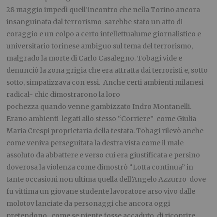
28 maggio impedì quell’incontro che nella Torino ancora
insanguinata dal terrorismo sarebbe stato un atto di
coraggio e un colpo a certo intellettualume giornalistico e
universitario torinese ambiguo sul tema del terrorismo,
malgrado la morte di Carlo Casalegno. Tobagi vide e
denunciò la zona grigia che era attratta dai terroristi e, sotto
sotto, simpatizzava con essi. Anche certi ambienti milanesi
radical- chic dimostrarono la loro
pochezza quando venne gambizzato Indro Montanelli.
Erano ambienti legati allo stesso “Corriere” come Giulia
Maria Crespi proprietaria della testata. Tobagi rilevò anche
come veniva perseguitata la destra vista come il male
assoluto da abbattere e verso cui era giustificata e persino
doverosa la violenza come dimostrò “Lotta continua” in
tante occasioni non ultima quella dell’Angelo Azzurro dove
fu vittima un giovane studente lavoratore arso vivo dalle
molotov lanciate da personaggi che ancora oggi
pretendono , come se niente fosse accaduto, di ricoprire