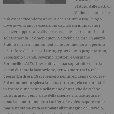
Statuto, dalle parti di
Valdocco, nome che
può essere ricondotto a “vallis occisorum”, ossia il luogo
dove avvenivano le esecuzioni capitali e si inumavano i
cadaveri oppure a “vallis occasus”, cioè la direzione in cui il
sole tramonta. “Nomen omen”, verrebbe da dire. In piazza
Statuto si trova il monumento che commemora l’apertura
del traforo del Frejus e i tre ingegneri che lo progettarono,
Sebastiano Grandi, Severino Grattoni e Germano
Sommeiller. Ai Torinesi tuttavia esso soprattutto ricorda i
caduti durante la lavorazione, ben 48 morti tra i 4 mila
operai (tra di essi 18 si spensero per un’epidemia di colera).
Sul monumento spicca la statua di un angelo con una stella
in fronte e una penna nella mano destra, che dovrebbe
raffigurare il genio alato della scienza, ma tale figura è
associata notoriamente a Lucifero. Se volete sapere come
mai la statua sia stata assimilata all’immagine del Diavolo,