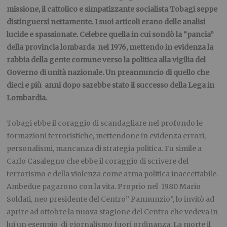
missione, il cattolico e simpatizzante socialista Tobagi seppe
distinguersi nettamente. I suoi articoli erano delle analisi
lucide e spassionate. Celebre quella in cui sondò la “pancia”
della provincia lombarda nel 1976, mettendo in evidenza la
rabbia della gente comune verso la politica alla vigilia del
Governo di unità nazionale. Un preannuncio di quello che
dieci e più anni dopo sarebbe stato il successo della Lega in
Lombardia.
.
Tobagi ebbe il coraggio di scandagliare nel profondo le
formazioni terroristiche, mettendone in evidenza errori,
personalismi, mancanza di strategia politica. Fu simile a
Carlo Casalegno che ebbe il coraggio di scrivere del
terrorismo e della violenza come arma politica inaccettabile.
Ambedue pagarono con la vita. Proprio nel 1980 Mario
Soldati, neo presidente del Centro” Pannunzio”, lo invitò ad
aprire ad ottobre la nuova stagione del Centro che vedeva in
lui un esempio di giornalismo fuori ordinanza. La morte il