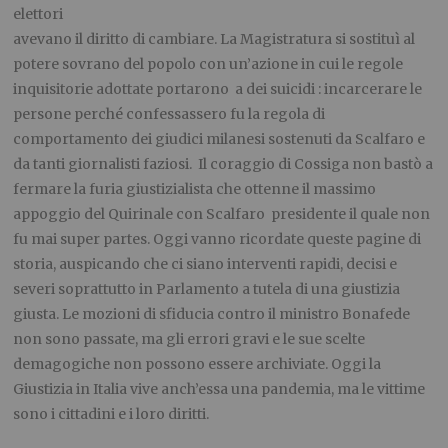
elettori
avevano il diritto di cambiare. La Magistratura si sostituì al
potere sovrano del popolo con un’azione in cui le regole
inquisitorie adottate portarono a dei suicidi : incarcerare le
persone perché confessassero fu la regola di
comportamento dei giudici milanesi sostenuti da Scalfaro e
da tanti giornalisti faziosi. Il coraggio di Cossiga non bastò a
fermare la furia giustizialista che ottenne il massimo
appoggio del Quirinale con Scalfaro presidente il quale non
fu mai super partes. Oggi vanno ricordate queste pagine di
storia, auspicando che ci siano interventi rapidi, decisi e
severi soprattutto in Parlamento a tutela di una giustizia
giusta. Le mozioni di sfiducia contro il ministro Bonafede
non sono passate, ma gli errori gravi e le sue scelte
demagogiche non possono essere archiviate. Oggi la
Giustizia in Italia vive anch’essa una pandemia, ma le vittime
sono i cittadini e i loro diritti.
.