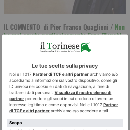
IL COMMENTO di Pier Franco Quaglieni /
Non
ho mai amato particolarmente Enzo Bianchi
fondatore della Comunità di Bose che
conobbi in treno per Roma anni fa e con cui
scambiai una conversazione molto
interessante ed istruttiva. Ero un giovane
professore e Bianchi mi dimostrò simpatia.
.
Andai ad ascoltarlo in una
conferenza e apprezzai le sue
doti di raffinato intellettuale e di
oratore carismatico. La sua
comunità aperta a diverse