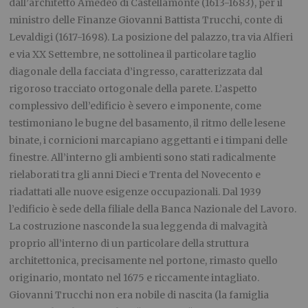
dall’architetto Amedeo di Castellamonte (1613-1683), per il
ministro delle Finanze Giovanni Battista Trucchi, conte di
Levaldigi (1617-1698). La posizione del palazzo, tra via Alfieri
e via XX Settembre, ne sottolinea il particolare taglio
diagonale della facciata d’ingresso, caratterizzata dal
rigoroso tracciato ortogonale della parete. L’aspetto
complessivo dell’edificio è severo e imponente, come
testimoniano le bugne del basamento, il ritmo delle lesene
binate, i cornicioni marcapiano aggettanti e i timpani delle
finestre. All’interno gli ambienti sono stati radicalmente
rielaborati tra gli anni Dieci e Trenta del Novecento e
riadattati alle nuove esigenze occupazionali. Dal 1939
l’edificio è sede della filiale della Banca Nazionale del Lavoro.
La costruzione nasconde la sua leggenda di malvagità
proprio all’interno di un particolare della struttura
architettonica, precisamente nel portone, rimasto quello
originario, montato nel 1675 e riccamente intagliato.
Giovanni Trucchi non era nobile di nascita (la famiglia