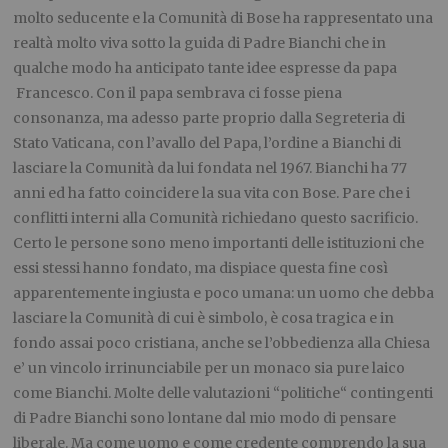
molto seducente e la Comunità di Bose ha rappresentato una
realtà molto viva sotto la guida di Padre Bianchi che in
qualche modo ha anticipato tante idee espresse da papa
Francesco. Con il papa sembrava ci fosse piena
consonanza, ma adesso parte proprio dalla Segreteria di
Stato Vaticana, con l’avallo del Papa, l’ordine a Bianchi di
lasciare la Comunità da lui fondata nel 1967. Bianchi ha 77
anni ed ha fatto coincidere la sua vita con Bose. Pare che i
conflitti interni alla Comunità richiedano questo sacrificio.
Certo le persone sono meno importanti delle istituzioni che
essi stessi hanno fondato, ma dispiace questa fine così
apparentemente ingiusta e poco umana: un uomo che debba
lasciare la Comunità di cui è simbolo, è cosa tragica e in
fondo assai poco cristiana, anche se l’obbedienza alla Chiesa
e’ un vincolo irrinunciabile per un monaco sia pure laico
come Bianchi. Molte delle valutazioni “politiche“ contingenti
di Padre Bianchi sono lontane dal mio modo di pensare
liberale. Ma come uomo e come credente comprendo la sua