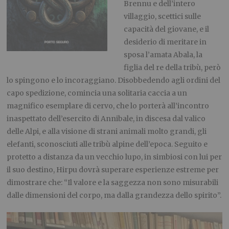
Brennu e dell’intero
villaggio, scettici sulle
capacità del giovane, e il
desiderio di meritare in
sposa l’amata Abala, la
figlia del re della tribù, però
lo spingono e lo incoraggiano. Disobbedendo agli ordini del
capo spedizione, comincia
una solitaria caccia a un
magnifico esemplare di cervo, che lo porterà all’incontro
inaspettato dell’esercito di Annibale, in discesa dal valico
delle Alpi, e alla visione di strani animali molto grandi, gli
elefanti, sconosciuti alle tribù alpine dell’epoca. Seguito e
protetto a distanza da un vecchio lupo, in simbiosi con lui per
il suo destino, Hirpu dovrà superare esperienze estreme per
dimostrare che: “Il valore e la saggezza non sono misurabili
dalle dimensioni del corpo, ma dalla grandezza dello spirito”.