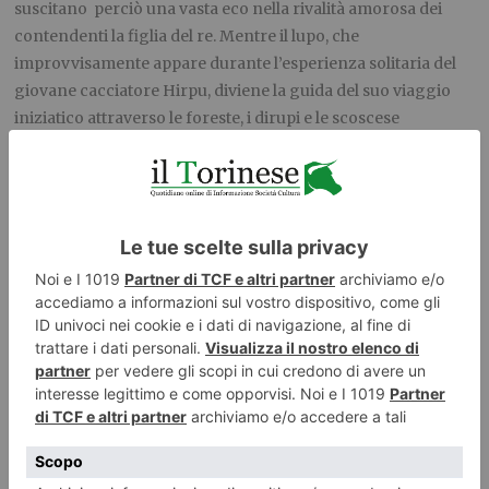
suscitano
perciò una vasta eco nella rivalità amorosa dei
contendenti la figlia del re. Mentre il lupo, che
improvvisamente appare durante l’esperienza solitaria del
giovane cacciatore Hirpu, diviene la guida del suo viaggio
iniziatico attraverso le foreste, i dirupi e le scoscese
montagne. In perfetta sintonia con le credenze dei Celti, che
consideravano il lupo portatore di una conoscenza che
viene dal regno delle ombre.
Le vicende narrate registrano una impennata emotiva
quando sul palcoscenico delle Alpi fanno la loro comparsa in
assetto da guerra le truppe di Annibale, il più grande esercito
mai visto dai Graioceli. E qui con bravura l’autore tratteggia
e suscita lo stupore dei protagonisti
e del lettore con questa
efficace descrizione degli elefanti, capaci di rievocare con i
loro barriti i racconti terrificanti degli anziani del villaggio,
leggende di animali mitologici, spiriti mostruosi mandati
dagli dèi degli inferi a dispensare morte e devastazione
.