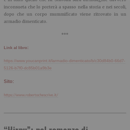
inconsueta che lo porterà a spasso nella storia e nei secoli,
dopo che un corpo mummificato viene ritrovato in un
armadio dimenticato.
***
Link al libro:
https://www.youcanprint.it/larmadio-dimenticato/b/c30d84b0-66d7-
5126-b7f0-dc85b01a9b3e
Sito:
https://www.robertochescrive.it/
“Hirpu”: nel romanzo di