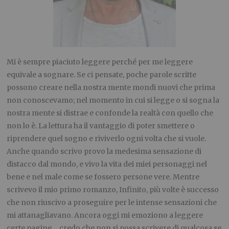
Mi è sempre piaciuto leggere perché per me leggere
equivale a sognare. Se ci pensate, poche parole scritte
possono creare nella nostra mente mondi nuovi che prima
non conoscevamo; nel momento in cui si legge o si sogna la
nostra mente si distrae e confonde la realtà con quello che
non lo è. La lettura ha il vantaggio di poter smettere o
riprendere quel sogno e riviverlo ogni volta che si vuole.
Anche quando scrivo provo la medesima sensazione di
distacco dal mondo, e vivo la vita dei miei personaggi nel
bene e nel male come se fossero persone vere. Mentre
scrivevo il mio primo romanzo, Infinito, più volte è successo
che non riuscivo a proseguire per le intense sensazioni che
mi attanagliavano. Ancora oggi mi emoziono a leggere
certe pagine… credo che non si possa scrivere di qualcosa se