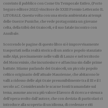
convinto il pubblico con
Come Un Temporale Estivo
,
(
Porto
Seguro editore 2022
)
vincitore de XXIII Premio Letterario IL
LITORALE. Questa volta con una storia ambientata ai tempi
delle Guerre Puniche, che vede protagonista un giovane
celta, della tribù dei Graioceli, e il suo fatale incontro con
Annibale.
Scorrendo le pagine di questo libro
si è
improvvisamente
trasportati nella realtà storica di un antico popolo stanziato
sulle Alpi, precisamente nelle valli di Lanzo e nel territorio
del Moncenisio, che incuriosisce e affascina sin dalle prime
battute. Stiamo parlando dei Graioceli, un piccolo popolo
celtico originario dell’attuale Maurienne, che abitarono le
valli a ridosso delle alpi Graie presumibilmente tra il III e il I
secolo
a.C.
Considerando le scarne fonti tramandate sul
tema, assume ancora più valore il lavoro di ricerca e stesura
dell’opera svolto dall’autore, che con dovizia di particolari ci
introduce alla scoperta di un idioma, di credenze e riti