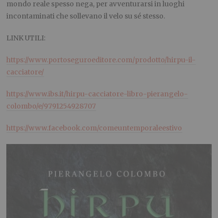
mondo reale spesso nega, per avventurarsi in luoghi
incontaminati che sollevano il velo su
sé
stesso.
LINK UTILI:
https://www.portoseguroeditore.com/prodotto/hirpu-il-
cacciatore/
https://www.ibs.it/hirpu-cacciatore-libro-pierangelo-
colombo/e/9791254928707
https://www.facebook.com/comeuntemporaleestivo