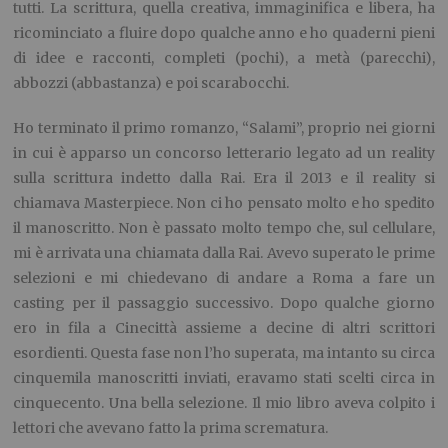
tutti. La scrittura, quella creativa, immaginifica e libera, ha
ricominciato a fluire dopo qualche anno e ho quaderni pieni
di idee e racconti, completi (pochi), a metà (parecchi),
abbozzi (abbastanza) e poi scarabocchi.
Ho terminato il primo romanzo, “Salami”, proprio nei giorni
in cui è apparso un concorso letterario legato ad un reality
sulla scrittura indetto dalla Rai. Era il 2013 e il reality si
chiamava Masterpiece. Non ci ho pensato molto e ho spedito
il manoscritto. Non è passato molto tempo che, sul cellulare,
mi è arrivata una chiamata dalla Rai. Avevo superato le prime
selezioni e mi chiedevano di andare a Roma a fare un
casting per il passaggio successivo. Dopo qualche giorno
ero in fila a Cinecittà assieme a decine di altri scrittori
esordienti. Questa fase non l’ho superata, ma intanto su circa
cinquemila manoscritti inviati, eravamo stati scelti circa in
cinquecento. Una bella selezione. Il mio libro aveva colpito i
lettori che avevano fatto la prima scrematura.