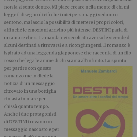
non la si sente dentro. Mi piace creare nella mente di chi mi
legge il disegno di ciò che i miei personaggi vedono o
sentono, ma lascio la possibilità di mettere i propri colori,
affinché le emozioni arrivino più intense. DESTINI parla di
un amore che si tramanda nei secoli attraverso le vicende di
alcuni destinati a ritrovarsi e a ricongiungersi. Il romanzo è
ispirato ad una leggenda giapponese che racconta di un filo
rosso che lega le anime di chi si ama
all’infinito. Lo spunto
per partire con questo
romanzo me lo diede la
notizia di un messaggio
ritrovato in una bottiglia
rimasta in mare per
chissà quanto tempo.
Anche i due protagonisti
di DESTINI trovano un
messaggio nascosto e per