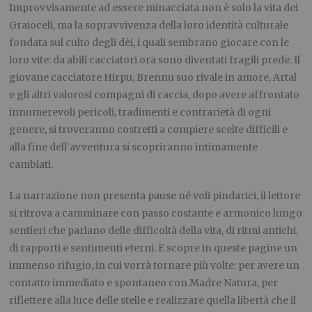
Improvvisamente ad essere minacciata non è solo la vita dei
Graioceli, ma la sopravvivenza della loro identità culturale
fondata sul culto degli d
è
i, i quali sembrano giocare con le
loro vite: da abili cacciatori ora sono diventati fragili prede. Il
giovane cacciatore Hirpu, Brennu suo rivale in amore, Artal
e gli altri valorosi compagni di caccia, dopo avere affrontato
innumerevoli pericoli, tradimenti e contrarietà di ogni
genere, si troveranno costretti a compiere scelte difficili e
alla fine dell’avventura si scopriranno intimamente
cambiati.
La narrazione non presenta pause né voli pindarici, il lettore
si ritrova a camminare con passo costante e armonico lungo
sentieri che parlano delle difficoltà della vita, di ritmi antichi,
di rapporti e sentimenti eterni. E scopre in queste pagine un
immenso rifugio, in cui vorrà tornare più volte: per avere un
contatto immediato e spontaneo con Madre Natura, per
riflettere alla luce delle stelle e realizzare quella libertà che il