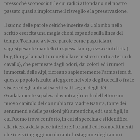
pressoché sconosciuti, le cui radici affondano nel nostro
passato quasi a implorarne il risveglio e la preservazione.
Il suono delle parole celtiche inserite da Colombo nello
scritto esercita una magia che si espande sulla linea del
tempo. Tornano a vivere parole come pagu (clan),
sagus
(pesante mantello in spessa lana grezza e infeltrita),
bug (lunga lancia), torque (collare mistico ritorto a ferro di
cavallo), che permeate dagli odori, dai colori ed i rumori
immortali delle Alpi, ricreano sapientemente l’atmosfera di
questo popolo istruito a leggere nel volo degli uccelli o fra le
viscere degli animali sacrificati i segni degli d
è
i.
Gradatamente si palesa davanti agli occhi del lettore un
nuovo capitolo del connubio tra Madre Natura, fonte dei
sentimenti e delle passioni più autentiche, ed i suoi figli, in
cui l’uomo trova conforto, in cui si specchia e si identifica
alla ricerca della pace interiore. I bramiti ed i combattimenti
che i cervi ingaggiano durante la stagione degli amori