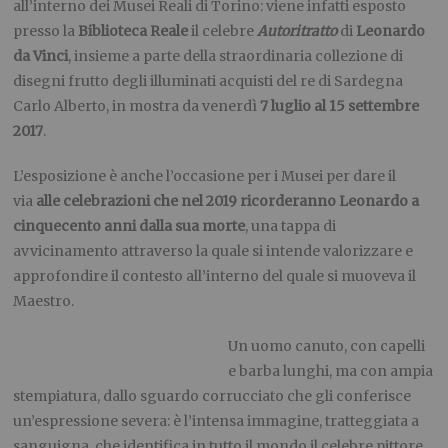
all’interno dei Musei Reali di Torino: viene infatti esposto
presso la
Biblioteca Reale
il celebre
Autoritratto
di
Leonardo
da Vinci
, insieme a parte della straordinaria collezione di
disegni frutto degli illuminati acquisti del re di Sardegna
Carlo Alberto, in mostra da venerdì
7 luglio al 15 settembre
2017
.
L’esposizione è anche l’occasione per i Musei per dare il
via
alle celebrazioni che nel 2019 ricorderanno Leonardo a
cinquecento anni dalla sua morte
, una tappa di
avvicinamento attraverso la quale si intende valorizzare e
approfondire il contesto all’interno del quale si muoveva il
Maestro.
Un uomo canuto, con capelli
e barba lunghi, ma con ampia
stempiatura, dallo sguardo corrucciato che gli conferisce
un’espressione severa: è l’intensa immagine, tratteggiata a
sanguigna, che identifica in tutto il mondo il celebre pittore,