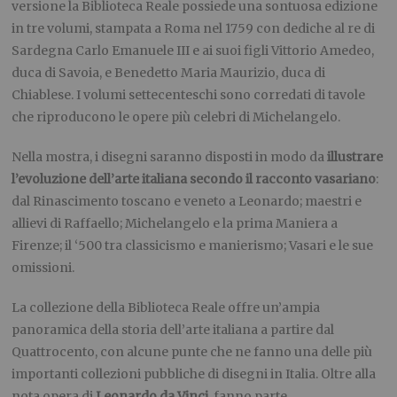
versione la Biblioteca Reale possiede una sontuosa edizione
in tre volumi, stampata a Roma nel 1759 con dediche al re di
Sardegna Carlo Emanuele III e ai suoi figli Vittorio Amedeo,
duca di Savoia, e Benedetto Maria Maurizio, duca di
Chiablese. I volumi settecenteschi sono corredati di tavole
che riproducono le opere più celebri di Michelangelo.
Nella mostra, i disegni saranno disposti in modo da
illustrare
l’evoluzione dell’arte italiana secondo il racconto vasariano
:
dal Rinascimento toscano e veneto a Leonardo; maestri e
allievi di Raffaello; Michelangelo e la prima Maniera a
Firenze; il ‘500 tra classicismo e manierismo; Vasari e le sue
omissioni.
La collezione della Biblioteca Reale offre un’ampia
panoramica della storia dell’arte italiana a partire dal
Quattrocento, con alcune punte che ne fanno una delle più
importanti collezioni pubbliche di disegni in Italia. Oltre alla
nota opera di
Leonardo da Vinci
, fanno parte