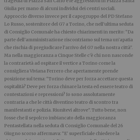
tragedia di Piazza San Carlo e le aggressioni in Piazza Santa
Giulia per mano di alcuni individui dei centri sociali.
Approccio diverso invece per il capogruppo del PD Stefano
Lo Russo, sostenitore del G7 a Torino, che nell’ultima seduta
di Consiglio Comunale ha chiesto chiarimenti in merito: “Da
parte dell’amministrazione riscontriamo sul tema un’apatia
che rischia di pregiudicare l’arrivo del G7 nella nostra città”.
Ma nella maggioranza a Cinque Stelle c’è chi non nasconde
la contrarietà ad ospitare il vertice a Torino come la
consigliera Viviana Ferrero che apertamente prende
posizione sul tema: “Torino deve per forza accettare questa
ospitalità? Deve per forza chinare la testa ed essere teatro di
contestazioni e repressioni? Io sono assolutamente
contraria a che le città diventino teatro di scontro tra
manifestanti e polizia. Riunitevi altrove”. Tutto bene, non
fosse che il sepolcro imbiancato della maggioranza
Pentastellata nella seduta di Consiglio Comunale del 26
Giugno scorso affermava: “E’ superficiale chiedere la