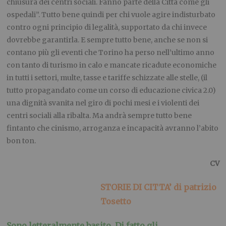
chiusura dei centri sociali. Fanno parte della Città come gli
ospedali”. Tutto bene quindi per chi vuole agire indisturbato
contro ogni principio di legalità, supportato da chi invece
dovrebbe garantirla. E sempre tutto bene, anche se non si
contano più gli eventi che Torino ha perso nell’ultimo anno
con tanto di turismo in calo e mancate ricadute economiche
in tutti i settori, multe, tasse e tariffe schizzate alle stelle, (il
tutto propagandato come un corso di educazione civica 2.0)
una dignità svanita nel giro di pochi mesi e i violenti dei
centri sociali alla ribalta. Ma andrà sempre tutto bene
fintanto che cinismo, arroganza e incapacità avranno l’abito
bon ton.
CV
STORIE DI CITTA’ di patrizio
Tosetto
Sono letteralmente basito. Di fatto gli