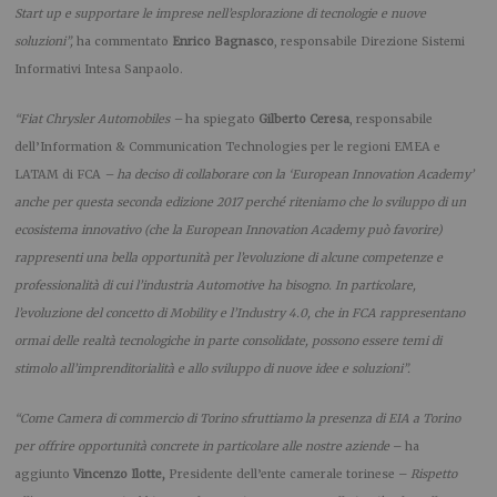
Start up e supportare le imprese nell’esplorazione di tecnologie e nuove
soluzioni”,
ha commentato
Enrico Bagnasco
, responsabile Direzione Sistemi
Informativi Intesa Sanpaolo.
“Fiat Chrysler Automobiles –
ha spiegato
Gilberto Ceresa
, responsabile
dell’Information & Communication Technologies per le regioni EMEA e
LATAM di FCA
– ha deciso di collaborare con la ‘European Innovation Academy’
anche per questa seconda edizione 2017 perché riteniamo che lo sviluppo di un
ecosistema innovativo (che la European Innovation Academy può favorire)
rappresenti una bella opportunità per l’evoluzione di alcune competenze e
professionalità di cui l’industria Automotive ha bisogno. In particolare,
l’evoluzione del concetto di Mobility e l’Industry 4.0, che in FCA rappresentano
ormai delle realtà tecnologiche in parte consolidate, possono essere temi di
stimolo all’imprenditorialità e allo sviluppo di nuove idee e soluzioni”.
“Come Camera di commercio di Torino sfruttiamo la presenza di EIA a Torino
per offrire opportunità concrete in particolare alle nostre aziende
– ha
aggiunto
Vincenzo Ilotte,
Presidente dell’ente camerale torinese –
Rispetto