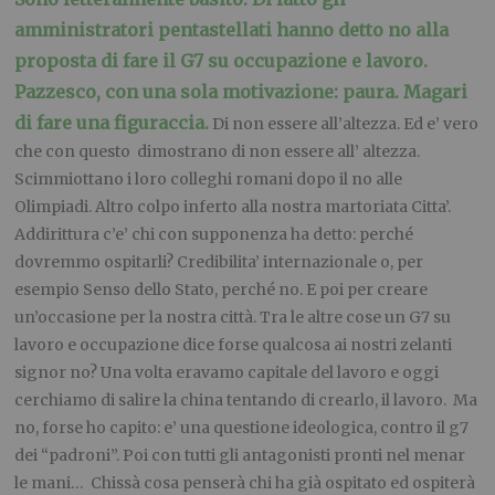
amministratori pentastellati hanno detto no alla
proposta di fare il G7 su occupazione e lavoro.
Pazzesco, con una sola motivazione: paura. Magari
di fare una figuraccia.
Di non essere all’altezza. Ed e’ vero
che con questo dimostrano di non essere all’ altezza.
Scimmiottano i loro colleghi romani dopo il no alle
Olimpiadi. Altro colpo inferto alla nostra martoriata Citta’.
Addirittura c’e’ chi con supponenza ha detto: perché
dovremmo ospitarli? Credibilita’ internazionale o, per
esempio Senso dello Stato, perché no. E poi per creare
un’occasione per la nostra città. Tra le altre cose un G7 su
lavoro e occupazione dice forse qualcosa ai nostri zelanti
signor no? Una volta eravamo capitale del lavoro e oggi
cerchiamo di salire la china tentando di crearlo, il lavoro. Ma
no, forse ho capito: e’ una questione ideologica, contro il g7
dei “padroni”. Poi con tutti gli antagonisti pronti nel menar
le mani… Chissà cosa penserà chi ha già ospitato ed ospiterà