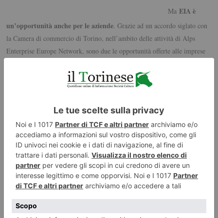
EIA è
Ma
un’opportunità anche per le aziende
. Grazie ad un accordo siglato con
la Camera di commercio di Torino, nell’ambito delle attività di Alps
Enterprise Europe Network, sono due le opportunità offerte alle imprese
piemontesi nell’edizione di quest’anno:
– la partecipazione gratuita per 50 manager di aziende innovative già
strutturate, con più di 6 anni di attività, ad una giornata di alta
Executive Innovation Day, in programma il 14 luglio
formazione, l’
– l’accesso gratuito a 5 start up (ciascuna con 3 partecipanti) a tre
sessioni nell’ambito del programma di Keynote Session.
Ottima la risposta a queste proposte da parte delle aziende locali, con la
partecipazione di realtà di altissimo livello, con competenze innovative e
high tech applicate in diversi settori (automotive, ambiente, chimica,
energia, aerospazio, logistica, biometria, data management, ecc.). Le