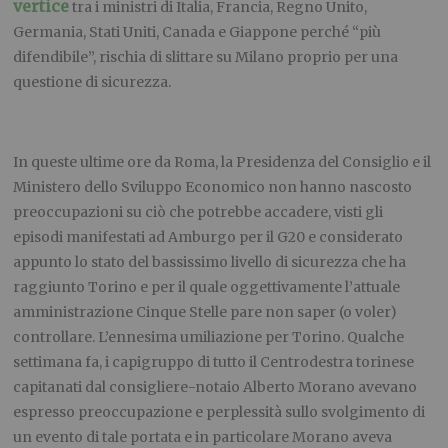
vertice
tra i ministri di Italia, Francia, Regno Unito,
Germania, Stati Uniti, Canada e Giappone perché “più
difendibile”, rischia di slittare su Milano proprio per una
questione di sicurezza.
In queste ultime ore da Roma, la Presidenza del Consiglio e il
Ministero dello Sviluppo Economico non hanno nascosto
preoccupazioni su ciò che potrebbe accadere, visti gli
episodi manifestati ad Amburgo per il G20 e considerato
appunto lo stato del bassissimo livello di sicurezza che ha
raggiunto Torino e per il quale oggettivamente l’attuale
amministrazione Cinque Stelle pare non saper (o voler)
controllare. L’ennesima umiliazione per Torino. Qualche
settimana fa, i capigruppo di tutto il Centrodestra torinese
capitanati dal consigliere-notaio Alberto Morano avevano
espresso preoccupazione e perplessità sullo svolgimento di
un evento di tale portata e in particolare Morano aveva