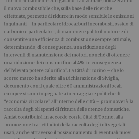
riforniti attualmente con gasolio tradizionale, utilizzeranno
il nuovo combustibile che, sulla base delle ricerche
effettuate, permette di ridurre in modo sensibile le emissioni
inquinanti – in particolare idrocarburi incombusti, ossido di
carbonio e particolato -, di mantenere pulito il motore e di
consentire una efficienza di combustione sempre ottimale,
determinando, di conseguenza, una riduzione degli
interventi di manutenzione dei motori, nonché di ottenere
una riduzione dei consumi fino al 4%, in conseguenza
dell’elevato potere calorifico”. La Città di Torino – che lo
scorso marzo ha aderito alla Dichiarazione di Siviglia,
documento con il quale oltre 60 amministrazioni locali
europee si sono impegnate a incoraggiare politiche di
“economia circolare” all’interno delle città – promuoverà la
raccolta degli oli spenti di frittura delle utenze domestiche.
Amiat contribuirà, in accordo con la Città di Torino, alla
promozione fra i cittadini della raccolta degli oli vegetali
usati, anche attraverso il posizionamento di eventuali nuovi