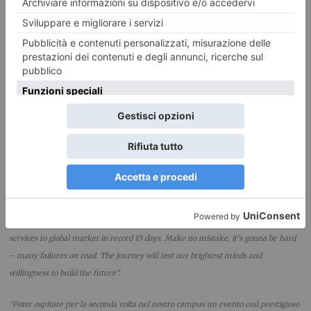
imprese ammesse sono state selezionate dalla Camera di commercio e
dagli stessi esperti di EIA sulla base di diversi criteri, come il tasso di
innovazione, il potenziale di crescita, il possesso di brevetti o prodotti
high tech fortemente innovativi, la propensione all’internazionalizzazione,
l’aggiudicazione di bandi europei.
(foto: il Torinese)
***
Il Presidente di EIA
Alar Kolk
ha commentato:
“Europe can grow only through
innovation, it’s our duty to experiment with unique ideas to restructure our
economies. EIA accelerator provides unprecedented opportunity to anyone who
is willing to take the challenge to change the world and bring new products and
services to global market in record 15 days. Make no mistake, it’s gonna be hard
– many failures on road. The journey will test our brightest minds and
willingness to build the future”.
“Poter ospitare per la seconda volta nel nostro campus un evento così prestigioso