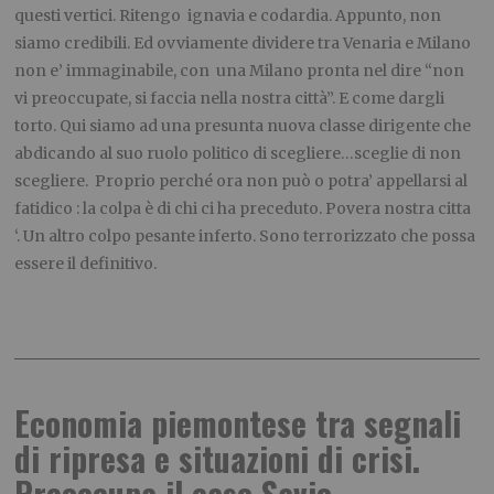
questi vertici. Ritengo ignavia e codardia. Appunto, non
siamo credibili. Ed ovviamente dividere tra Venaria e Milano
non e’ immaginabile, con una Milano pronta nel dire “non
vi preoccupate, si faccia nella nostra città”. E come dargli
torto. Qui siamo ad una presunta nuova classe dirigente che
abdicando al suo ruolo politico di scegliere…sceglie di non
scegliere. Proprio perché ora non può o potra’ appellarsi al
fatidico : la colpa è di chi ci ha preceduto. Povera nostra citta
‘. Un altro colpo pesante inferto. Sono terrorizzato che possa
essere il definitivo.
Economia piemontese tra segnali
di ripresa e situazioni di crisi.
Preoccupa il caso Savio