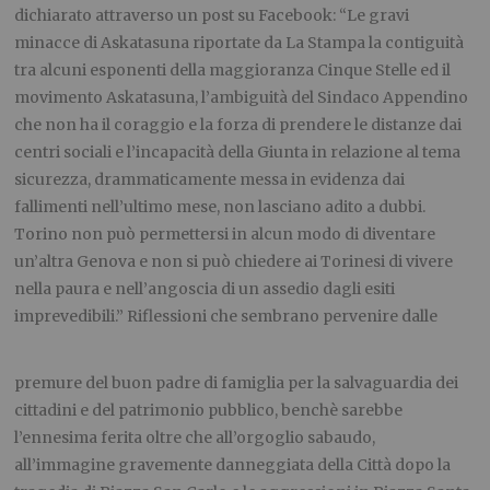
dichiarato attraverso un post su Facebook: “Le gravi
minacce di Askatasuna riportate da La Stampa la contiguità
tra alcuni esponenti della maggioranza Cinque Stelle ed il
movimento Askatasuna, l’ambiguità del Sindaco Appendino
che non ha il coraggio e la forza di prendere le distanze dai
centri sociali e l’incapacità della Giunta in relazione al tema
sicurezza, drammaticamente messa in evidenza dai
fallimenti nell’ultimo mese, non lasciano adito a dubbi.
Torino non può permettersi in alcun modo di diventare
un’altra Genova e non si può chiedere ai Torinesi di vivere
nella paura e nell’angoscia di un assedio dagli esiti
imprevedibili.” Riflessioni che sembrano pervenire dalle
premure del buon padre di famiglia per la salvaguardia dei
cittadini e del patrimonio pubblico, benchè sarebbe
l’ennesima ferita oltre che all’orgoglio sabaudo,
all’immagine gravemente danneggiata della Città dopo la