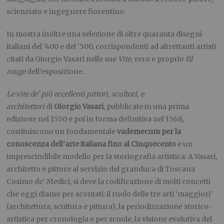
scienziato e ingegnere fiorentino.
In mostra inoltre una selezione di oltre quaranta disegni
italiani del ‘400 e del ‘500, corrispondenti ad altrettanti artisti
citati da Giorgio Vasari nelle sue
Vite
, vero e proprio
fil
rouge
dell’esposizione.
Le vite de’ più eccellenti pittori, scultori, e
architettori
di
Giorgio Vasari
, pubblicate in una prima
edizione nel 1550 e poi in forma definitiva nel 1568,
costituiscono un fondamentale
vademecum per la
conoscenza dell’arte italiana fino al Cinquecento
e un
imprescindibile modello per la storiografia artistica. A Vasari,
architetto e pittore al servizio del granduca di Toscana
Cosimo de’ Medici, si deve la codificazione di molti concetti
che oggi diamo per scontati: il ruolo delle tre arti ‘maggiori’
(architettura, scultura e pittura), la periodizzazione storico-
artistica per cronologia e per scuole, la visione evolutiva del