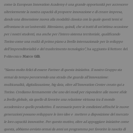
come la European Innovation Academy è una grande opportunità per accrescere
ulteriormente la nostra capacità di proporre innovazione e di creare impresa,
dando una dimensione nuova alla modalità classica con la quale questi temi si
affrontano in un’università. Riteniamo, quindi, che si tratti di un’ottima occasione
per i nostri studenti, ma anche per l’intero sistema territoriale, qualificando
Torino come una realtà di primo piano a livello internazionale per lo sviluppo
dell’imprenditorialità e del trasferimento tecnologico”,
ha aggiunto il Rettore del
Politecnico
Marco Gilli
.
“Siamo molto felici di essere Partner di questa iniziativa. Il nostro Gruppo sta
ormai da tempo percorrendo una strada che guarda all’innovazione:
multicanalità, digitalizzazione, big data, oltre all’Innovation Center creato qui a
Torino. Crediamo fermamente che uno dei modi per rispondere alle nuove sfide
a livello globale, sia quello di favorire una relazione virtuosa tra il mondo
accademico e quello produttivo. È necessario porre le condizioni affinché le nuove
generazioni possano sviluppare le loro idee e mettere a disposizione del mercato
le loro capacità innovative. Per questo motivo, oltre ad appoggiare iniziative come
questa, abbiamo avviato ormai da anni un programma per favorire la nascita di