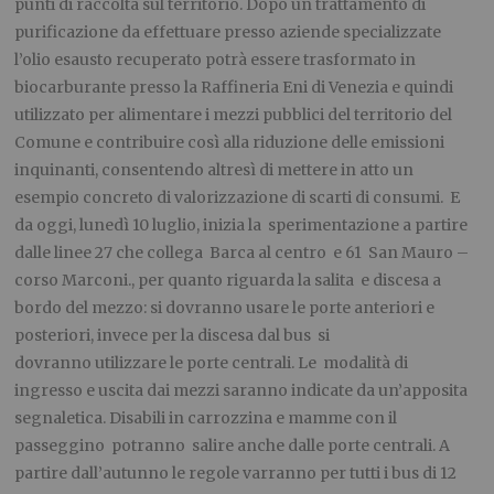
punti di raccolta sul territorio. Dopo un trattamento di
purificazione da effettuare presso aziende specializzate
l’olio esausto recuperato potrà essere trasformato in
biocarburante presso la Raffineria Eni di Venezia e quindi
utilizzato per alimentare i mezzi pubblici del territorio del
Comune e contribuire così alla riduzione delle emissioni
inquinanti, consentendo altresì di mettere in atto un
esempio concreto di valorizzazione di scarti di consumi. E
da oggi, lunedì 10 luglio, inizia la sperimentazione a partire
dalle linee 27 che collega Barca al centro e 61 San Mauro –
corso Marconi., per quanto riguarda la salita e discesa a
bordo del mezzo: si dovranno usare le porte anteriori e
posteriori, invece per la discesa dal bus si
dovranno utilizzare le porte centrali. Le modalità di
ingresso e uscita dai mezzi saranno indicate da un’apposita
segnaletica. Disabili in carrozzina e mamme con il
passeggino potranno salire anche dalle porte centrali. A
partire dall’autunno le regole varranno per tutti i bus di 12