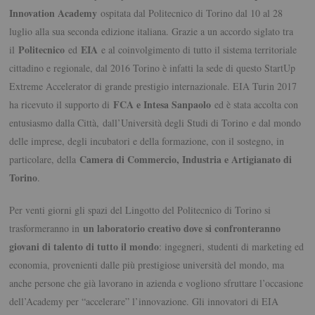
Innovation Academy
ospitata dal Politecnico di Torino dal 10 al 28
luglio alla sua seconda edizione italiana. Grazie a un accordo siglato tra
Politecnico
EIA
il
ed
e al coinvolgimento di tutto il sistema territoriale
cittadino e regionale, dal 2016 Torino è infatti la sede di questo StartUp
Extreme Accelerator di grande prestigio internazionale. EIA Turin 2017
FCA e Intesa Sanpaolo
ha ricevuto il supporto di
ed è stata accolta con
entusiasmo dalla Città,
dall’Università degli Studi di Torino
e dal mondo
delle imprese, degli incubatori e della formazione, con il sostegno, in
Camera di Commercio, Industria e Artigianato di
particolare, della
Torino
.
Per venti giorni gli spazi del Lingotto del Politecnico di Torino si
un laboratorio creativo dove si confronteranno
trasformeranno in
giovani di talento di tutto il mondo
: ingegneri, studenti di marketing ed
economia, provenienti dalle più prestigiose università del mondo, ma
anche persone che già lavorano in azienda e vogliono sfruttare l’occasione
dell’Academy per “accelerare” l’innovazione. Gli innovatori di EIA