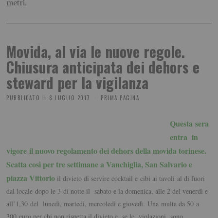
metri.
Movida, al via le nuove regole.
Chiusura anticipata dei dehors e
steward per la vigilanza
PUBBLICATO IL
8 LUGLIO 2017
PRIMA PAGINA
Questa sera
entra in
vigore
il nuovo regolamento dei dehors della movida torinese.
Scatta così per tre settimane a Vanchiglia, San Salvario e
piazza Vittorio
il divieto di servire cocktail e cibi ai tavoli
al di fuori
dal locale
dopo le 3 di notte il sabato e la domenica, alle 2 del venerdì e
all’1,30 del lunedì, martedì, mercoledì e giovedì
. Una
multa da 50 a
300 euro per chi non rispetta il divieto
e, se le violazioni sono