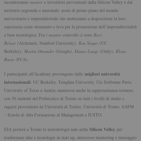
incontreranno
mentor
e investitori provenienti dalla Silicon Valley e dal
territorio regionale e nazionale: nomi di primo piano del mondo
universitario e imprenditoriale che metteranno a disposizione la loro
esperienza come strumento e leva per la promozione dell’imprenditorialità
a base tecnologica. Fra i
mentor
coinvolti ci sono
Ravi
Belani
(Alchemist, Stanford University),
Ken Singer
(UC
Berkeley),
Martin
Omander
(Google),
Danny Lange
(Unity),
Klaus
Busse
(FCA).
migliori università
I partecipanti all’Academy provengono dalle
internazionali
: UC Berkeley, Tsinghua University, Utc Sorbonne Paris,
University of Texas a Austin; numerosa anche la rappresentanza torinese,
con 50 studenti del Politecnico di Torino su tutti i livelli di studio e
ragazzi provenienti da Università di Torino, Università di Trento, SAFM
– Scuola di Alta Formazione al Management e IUSTO.
Silicon Valley
EIA porterà a Torino le metodologie nate nella
per
trasformare idee e tecnologie in start up, attraverso mentoring e tutoraggio