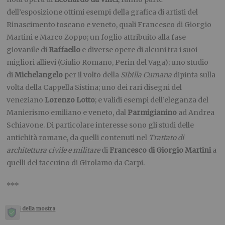
dell’esposizione ottimi esempi della grafica di artisti del
Rinascimento toscano e veneto, quali Francesco di Giorgio
Martini e Marco Zoppo; un foglio attribuito alla fase
giovanile di
Raffaello
e diverse opere di alcuni tra i suoi
migliori allievi (Giulio Romano, Perin del Vaga); uno studio
di
Michelangelo
per il volto della
Sibilla Cumana
dipinta sulla
volta della Cappella Sistina; uno dei rari disegni del
veneziano
Lorenzo Lotto
; e validi esempi dell’eleganza del
Manierismo emiliano e veneto, dal
Parmigianino
ad Andrea
Schiavone. Di particolare interesse sono gli studi delle
antichità romane, da quelli contenuti nel
Trattato di
architettura civile e militare
di
Francesco di Giorgio Martini
a
quelli del taccuino di Girolamo da Carpi.
***
Orari della mostra