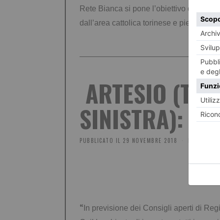
Rete Bianca si pone
l’obiettivo di inizi
dall’area cattolica
torinese e piemontese
ARTESIO (TOR
SINISTRA): IL
PUBBLICATO IL
29 NOVEMBRE 2018
POLITICA
“
In previsione dei Consigli aperti di Re