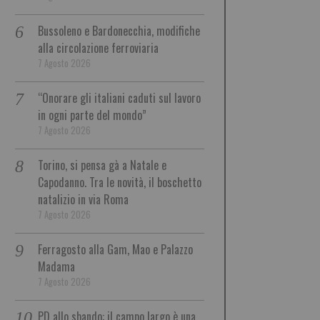
Bussoleno e Bardonecchia, modifiche
alla circolazione ferroviaria
7 Agosto 2026
“Onorare gli italiani caduti sul lavoro
in ogni parte del mondo”
7 Agosto 2026
Torino, si pensa gà a Natale e
Capodanno. Tra le novità, il boschetto
natalizio in via Roma
7 Agosto 2026
Ferragosto alla Gam, Mao e Palazzo
Madama
7 Agosto 2026
PD allo sbando: il campo largo è una