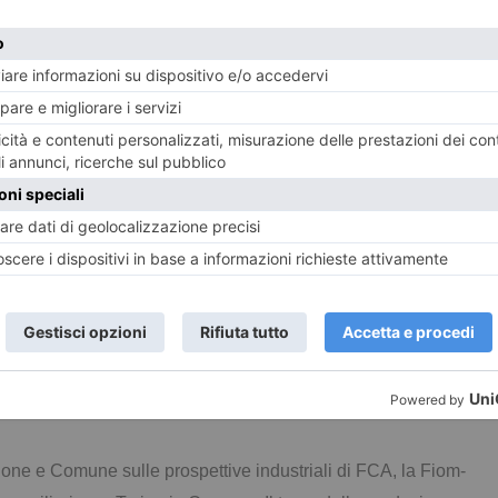
are ad invertire questa tendenza. A cominciare, appunto,
.
INO IN COMUNE – LA
 FUTURO DI FCA
INCONTRO CON IL CONSIGLIO COMUNALE E IL
CONSIGLIO REGIONALE
gione e Comune sulle prospettive industriali di FCA, la Fiom-