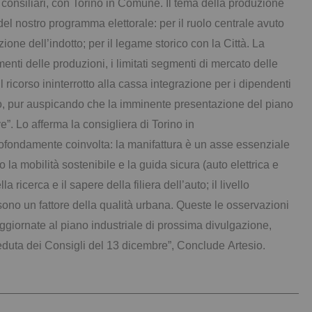
pi consiliari, con Torino in Comune. Il tema della produzione
e del nostro programma elettorale: per il ruolo centrale avuto
zione dell’indotto; per il legame storico con la Città. La
menti delle produzioni, i limitati segmenti di mercato delle
 il ricorso ininterrotto alla cassa integrazione per i dipendenti
no, pur auspicando che la imminente presentazione del piano
”. Lo afferma la consigliera di Torino in
profondamente coinvolta: la manifattura è un asse essenziale
o la mobilità sostenibile e la guida sicura (auto elettrica e
 ricerca e il sapere della filiera dell’auto; il livello
sono un fattore della qualità urbana. Queste le osservazioni
ggiornate al piano industriale di prossima divulgazione,
duta dei Consigli del 13 dicembre”, Conclude Artesio.