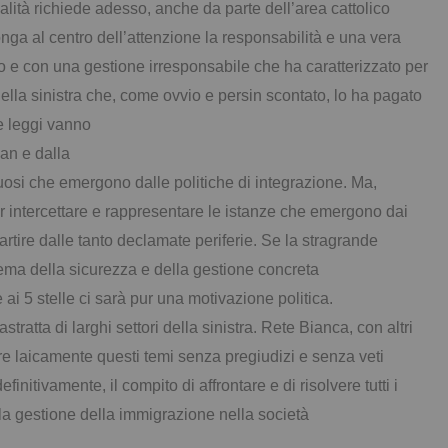
galità richiede adesso, anche da parte dell’area cattolico
nga al centro dell’attenzione la responsabilità e una vera
o e con una gestione irresponsabile che ha caratterizzato per
ella sinistra che, come ovvio e persin scontato, lo ha pagato
le leggi vanno
an e dalla
osi che emergono dalle politiche di integrazione. Ma,
er intercettare e rappresentare le istanze che emergono dai
partire dalle tanto declamate periferie. Se la stragrande
ema della sicurezza e della gestione concreta
e ai 5 stelle ci sarà pur una motivazione politica.
tratta di larghi settori della sinistra. Rete Bianca, con altri
ntare laicamente questi temi senza pregiudizi e senza veti
finitivamente, il compito di affrontare e di risolvere tutti i
lla gestione della immigrazione nella società