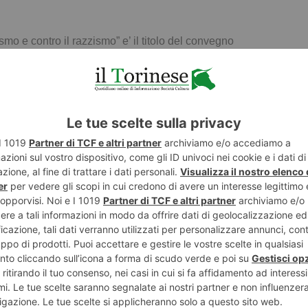
mo e contro il razzismo” e’ il titolo del convegno
si terrà sabato 1 dicembre a partire dalle 9,30 a Torino
 via Fiochetto 15.
io generale Siulp Torino
Extraeuropee. Facoltà Teologica.
zio Immigrazione e Asilo. Comune di Torino.
ne e di proposta che Rete Bianca – il movimento politico
co e sociale a livello nazionale e locale – affronta sul
za superando i luoghi comuni che da troppo tempo
 cattolici italiani quando affrontano questi argomenti.
e, comprensibilmente, il progetto e la proposta della Lega.