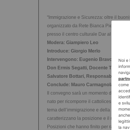
“Immigrazione e Sicurezza: oltre il buonis
organizzato da Rete Bianca Piemonte che 
presso il centro culturale Dar al Hikma di
Modera: Giampiero Leo
Introduce: Giorgio Merlo
Intervengono: Eugenio Bravo segretar
Don Ermis Segatti, Docente Teologie 
Salvatore Bottari, Responsabile Servi
Conclude: Mauro Carmagnola
Il convegno sarà un momento di riflessio
nato per ricomporre il cattolicesimo politi
tema
dell’immigrazione e della sicurez
caratterizzano
la posizione e il ruolo dei
Posizioni che hanno
finito per rafforzar