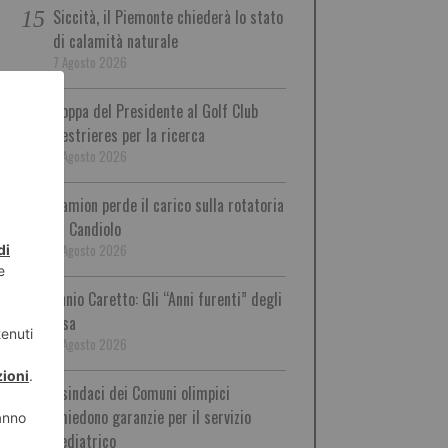
Siccità, il Piemonte chiederà lo stato
di calamità naturale
7 Agosto 2026
Coppa del Presidente al Golf Club
Sestrieres per la ricerca
7 Agosto 2026
Camion perde il carico sulla rotatoria
di Candiolo
7 Agosto 2026
Ennio Caretto: Gli “Anni furenti” degli
Usa
7 Agosto 2026
I sindaci dei Comuni olimpici
chiedono garanzie per il servizio
pediatrico