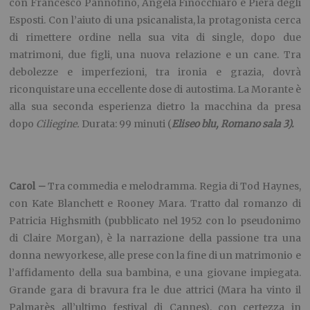
con Kate Blanchett e Rooney Mara. Tratto dal romanzo di
Patricia Highsmith (pubblicato nel 1952 con lo pseudonimo
di Claire Morgan), è la narrazione della passione tra una
donna newyorkese, alle prese con la fine di un matrimonio e
l’affidamento della sua bambina, e una giovane impiegata.
Grande gara di bravura fra le due attrici (Mara ha vinto il
Palmarès all’ultimo festival di Cannes), con certezza in
prossima area Oscar. Durata: 118 minuti (
Ambrosio sala 3,
Massimo 1, Due Giardini Ombrerosse)
.
La corrispondenza –
Drammatico. Regia di Giuseppe
Tornatore, con Jeremy Irons e Olga Kurylenko. Amy, una
giovane studentessa
universitaria, che sbarca il lunario
facendo la
stuntwoman
per la