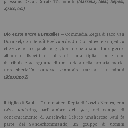
parte del Sonderkommando, un gruppo di uomini
incaricato di accompagnare i deportati appena arrivati ai
forni crematori. Quando in un cadavere riconoscerà suo
figlio, egli farà di tutto per dargli una onorata sepoltura.
Opera prima premiata a Cannes, vincitore del Globe e
probabile Oscar quale migliore film straniero. Durata 107
minuti.
(Nazionale 1, F.lli Marx sala Chico)
La grande scommessa –
Commedia drammatica. Regia di
Adam McKay, con Christian Bale, Ryan Gosling e Brad Pitt.
Tratto dal libro “The big short” del giornalista Michael Lewis,
il film racconta la storia di alcuni operatori finanziari che
avevano compreso la fragilità dei mutui bancari già anni
prima della grande crisi del 2008. Un piccolo capolavoro di
satira creato con intelligenza di attori e regista,
sceneggiatura sovraffollata di parole, relativamente “facile”