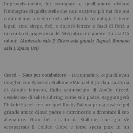
accaparrato il Golden Globe e forse spera pure in un
prossimo Oscar. Durata 132 minuti.
(Massaua, Ideal, Reposi,
Space, Uci)
Dio esiste e vive a Bruxelles –
Commedia. Regia di Jaco Van
Dormael, con Benoît Poelvoorde. Un Dio cattivo e antipatico
che vive nella capitale belga, ben intenzionato a far digerire
all’uomo dispetti e catastrofi, una figlia ribelle che
distribuisce ad ognuno di noi la data della propria morte.
Uno sberleffo piuttosto scomodo. Durata: 113 minuti
(
Massimo 2)
Il figlio di Saul –
Drammatico. Regia di Laszlo Nemes, con
Géza Roehring. Nell’ottobre del 1943, nel campo di
concentramento di Auschwitz, l’ebreo ungherese Saul fa