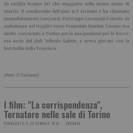
I film: "La corrispondenza",
Tornatore nelle sale di Torino
PUBBLICATO IL
22 GENNAIO 2016
CRONACA
A cura di Elio Rabbione
Alvin
superstar
nessuno ci
può fermare –
Animazione e avventura, regia di Walt
Becker. Quarto capitolo delle avventure dello scoiattolo
striato Alvin e dei suoi due fratellini Simon e Theodor. I tre
credono che a New York Dave sia sul punto di chiedere la