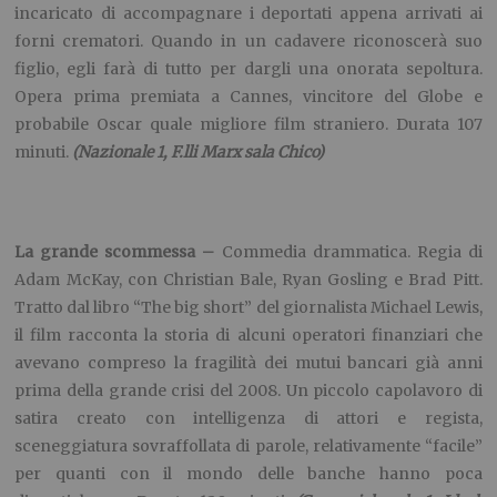
per quanti con il mondo delle banche hanno poca
dimestichezza. Durata: 130 minuti.
(Greenwich sala 1, Ideal,
Massaua, Reposi, Space, Uci)
Il labirinto del silenzio
– Drammatico. Regia di Regia di
Giulio Ricciarelli. Opera prima di un autore italo/tedesco
finora soltanto attore e produttore, è la storia, ambientata a
Francoforte, del procuratore Radmann che a tredici anni
dalla fine del conflitto cerca una sensibilizzazione
dell’opinione pubblica circa le colpe e le responsabilità dei
tedeschi durante la guerra, immergendosi nella ricerca di
quanti avevano operato nel campo di Auschwitz. Candidato
all’Oscar per il miglior film straniero. Durata 124 minuti.
(Nazionale 2)