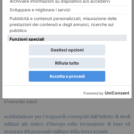
Il Capo di Stato Maggiore
dell’Esercito in visita a Torino
PUBBLICATO IL
25 GENNAIO 2016
CRONACA
Il Gen.
Errico ha
espresso la
propria
soddisfazione per i traguardi conseguiti dall’Istituto di studi
militari più antico d’Europa nella formazione di base ed
avanzata del personale militare della forza armata