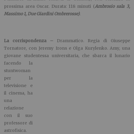
televisione e il cinema, ha una relazione con il suo
professore di astrofisica. Improvvisamente, lui scompare e
quell’amore diviene l’immagine di quelle stelle che non
esistono più ma che noi continuiamo a vedere nel cielo. Solo
la tecnologia li tiene legati, sms, skype, dvd, e ancora lettere e
fasci di fiori: a raccontarci la speranza dell’eternità di un
amore. Durata 116 minuti.
(Ambrosio sala 2, Eliseo sala
grande, Reposi, Romano sala 1, Space, Uci)
Creed – Nato per combattere –
Drammatico. Regia di Ryan
Coogler, con Sylvester Stallone e Michael B. Jordan. La storia
di Adonis Johnson, figlio sconosciuto di Apollo Creed,
desideroso di salire sul ring come suo padre. Raggiungerà
Philadelfia per cercare quel Rocky Balboa prima rivale e poi
grande amico di suo padre e convincerlo a diventare il suo
allenatore. Gran bel ritratto di Stallone, che già s’è