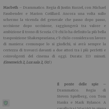
guerra fredda, l’avvocato Donovan è incaricato di trattare il
rilascio di Gary Powers, abbattuto con il suo aereo U-2
durante un’operazione di sorvolo dell’Unione sovietica. Alla
sceneggiatura hanno collaborato i fratelli Coen. Durata: 140
minuti. Papabile agli Oscar.
(Lux sala 1, Reposi, Uci )
Il piccolo principe –
Animazione. Regia di Mark Osborne.
Dall’omonimo romanzo l’amicizia tra un anziano aviatore e
una bambina. Durata: 107 minuti.
(Ideal, Lux sala 1, Massaua,
Reposi, The Space, Uci)
Piccoli brividi –
Commedia. Regia di Rob Letterman, con
Jack Black. Zach lascia New York e nella nuova piccola città
in cui va ad abitare conosce Hannah e ben presto si