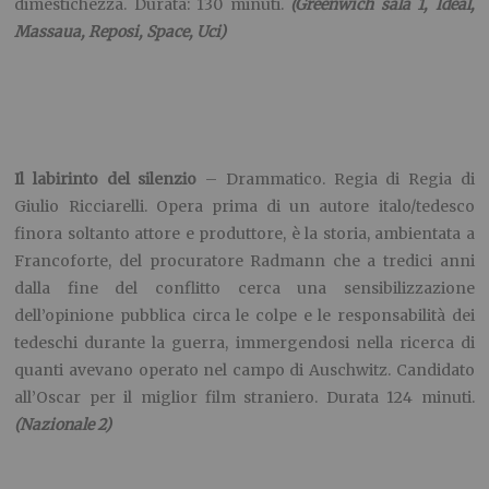
Macbeth
– Drammatico. Regia di Justin Kurzel, con Michael
Fassbender e Marion Cotillard. Ancora una volta sullo
schermo la vicenda del generale che passo dopo passo,
uccisione dopo uccisione, raggiungerà tra valore e
ambizione il trono di Scozia. C’è chi lo ha definito la più bella
trasposizione Shakespeariana, c’è chi lo considera un lavoro
di maniera: comunque lo si giudichi, si avrà sempre la
certezza di trovarci davanti a due attori tra i più perfetti e
coinvolgenti del cinema di oggi. Durata: 113 minuti.
(Greenwich 2, Lux sala 2, Uci
)
Il ponte delle spie –
Drammatico. Regia di
Steven Spielberg, con Tom
Hanks e Mark Rylance. A cavallo tra i 50 e i 60, in piena