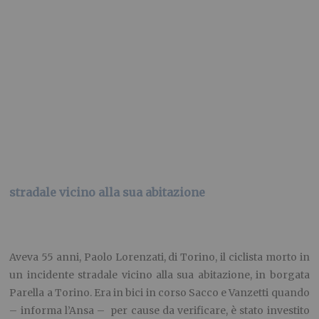
Aveva 55 anni, Paolo Lorenzati, di Torino, il ciclista morto in
un incidente stradale vicino alla sua abitazione, in borgata
Parella a Torino. Era in bici in corso Sacco e Vanzetti quando
– informa l’Ansa – per cause da verificare, è stato investito
da un’Alfa Romeo 147 che viaggiava nella stesso senso di
marcia. Il conducente dell’auto si è fermato e ha chiamato
immediatamente i soccorsi. Purtroppo Lorenzati è morto in
ambulanza nel tragitto verso l’ospedale Martini. L’uomo era
molto conosciuto a Torino per la sua passione per le bocce:
era socio del club Velivolo Salette, e aveva giocato con la
bocciofila della Tesoriera.
(Foto: il Torinese)