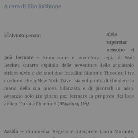
mano della sua nuova fidanzata e di piantarli in asso.
Avranno solo tre giorni per fermare la proposta del loro
amico. Durata: 86 minuti (
Massaua, Uci)
Assolo –
Commedia. Regista e interprete Laura Morante,
con Francesco Pannofino, Angela Finocchiaro e Piera degli
Esposti. Con l’aiuto di una psicanalista, la protagonista cerca
di rimettere ordine nella sua vita di single, dopo due
matrimoni, due figli, una nuova relazione e un cane. Tra
debolezze e imperfezioni, tra ironia e grazia, dovrà
riconquistare una eccellente dose di autostima. La Morante è
alla sua seconda esperienza dietro la macchina da presa
dopo
Ciliegine.
Durata: 99 minuti (
Eliseo blu, Romano sala 3).
Carol –
Tra commedia e melodramma. Regia di Tod Haynes,