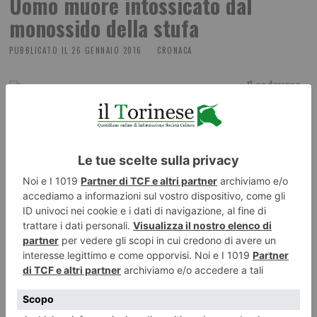
Uomo muore intossicato dal
monossido della stufa
PUBBLICATO IL
26 GENNAIO 2016
CRONACA
Il cadavere
è stato
trovato da
un amico
E’ stata disposta l’autopsia sul corpo di un cittadino romeno
di 43 anni, Nicolae Chirivan, che è morto a Giaveno,
intossicato per il monossido di carbonio emesso dalla stufa
di casa. Il cadavere è stato trovato da un amico, entrato in
casa sfondando una finestra dopo essere stato avvisato
dall’ex moglie, che da ore non riusciva a contattarlo. I
carabinieri sono intervenuti sul posto con i vigili del fuoco.