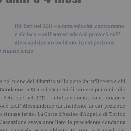
Ilir Beti nel 2011 – a tutta velocità, contromano
e ubriaco – sull’autostrada A26 provocò nell’
Alessandrino un incidente in cui perirono
o rimase ferito
el pieno del dibattito sulle pene da infliggere a chi
. Condanna a 18 anni e 4 mesi di carcere per omicidio
ir Beti, che nel 2011 – a tutta velocità, contromano e
ocò nell’ Alessandrino un incidente in cui perirono
o rimase ferito. La Corte d’Assise d’Appello di Torino
 Cassazione aveva annullato la precedente condanna
cura generale aveva chiesto 14 anni e 8 mesi per