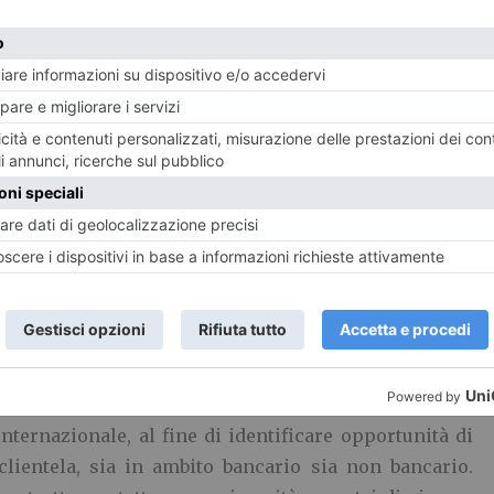
 corso di Stato Maggiore hanno visitato oggi il Centro
ve ha sede l’Innovation Center del gruppo bancario.
ief Innovation Officer di Intesa Sanpaolo, gli oltre
 presso Comando per la Formazione e Scuola di
vuto l’opportunità di osservare da vicino un edificio
ardia sotto molteplici punti di vista. Progettato da
l 10 aprile del 2015, il grattacielo con i suoi 38 piani
o edificio più alto di Torino e, nella sua categoria, più
npaolo ricerca e analizza le soluzioni innovative
nternazionale, al fine di identificare opportunità di
lientela, sia in ambito bancario sia non bancario.