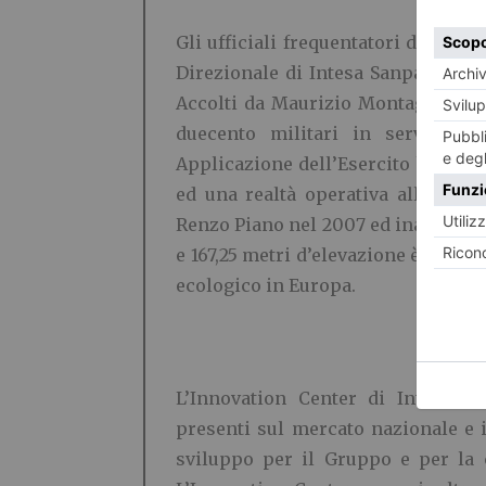
Gli ufficiali frequentatori del 141°
Direzionale di Intesa Sanpaolo, do
Accolti da Maurizio Montagnese, Ch
duecento militari in servizio
Applicazione dell’Esercito hanno a
ed una realtà operativa all’avangu
Renzo Piano nel 2007 ed inaugurato i
e 167,25 metri d’elevazione è il terz
ecologico in Europa.
L’Innovation Center di Intesa Sa
presenti sul mercato nazionale e i
sviluppo per il Gruppo e per la c