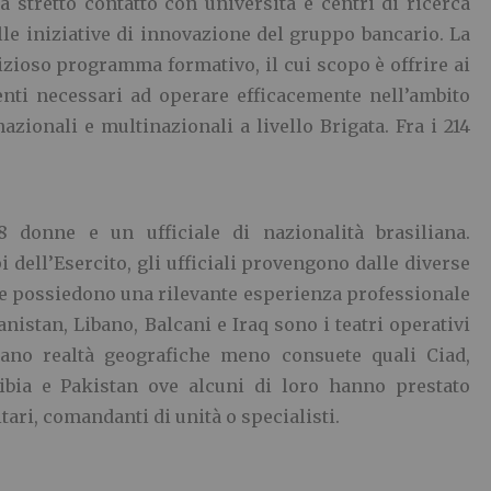
a stretto contatto con università e centri di ricerca
elle iniziative di innovazione del gruppo bancario. La
izioso programma formativo, il cui scopo è offrire ai
menti necessari ad operare efficacemente nell’ambito
azionali e multinazionali a livello Brigata.
Fra i 214
8 donne e un ufficiale di nazionalità brasiliana.
 dell’Esercito, gli ufficiali provengono dalle diverse
 e possiedono una rilevante esperienza professionale
hanistan, Libano, Balcani e Iraq sono i teatri operativi
ncano realtà geografiche meno consuete quali Ciad,
Libia e Pakistan ove alcuni di loro hanno prestato
itari, comandanti di unità o specialisti.