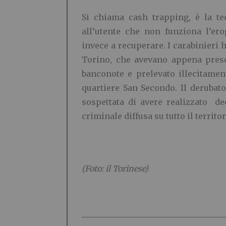
Si chiama cash trapping, è la t
all’utente che non funziona l’ero
invece a recuperare. I carabinieri 
Torino, che avevano appena preso 
banconote e prelevato illecitament
quartiere San Secondo. Il derubato
sospettata di avere realizzato de
criminale diffusa su tutto il territo
(Foto: il Torinese)