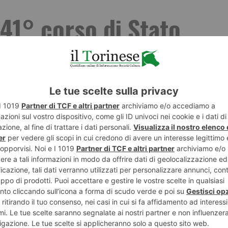
141° corso di Stato
ita al grattacielo di
ief Innovation Officer di Intesa Sanpaolo, gli oltre
 presso Comando per la Formazione e Scuola di
vuto l’opportunità di osservare da vicino un edificio
rdia