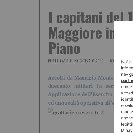
I capitani del 
Maggiore in vis
Piano
PUBBLICATO IL
20 GENNAIO 2016
CRONACA
Accolti da Maurizio Montagnese, Ch
duecento militari in servizio
Applicazione dell’Esercito hanno a
ed una realtà operativa all’avangua