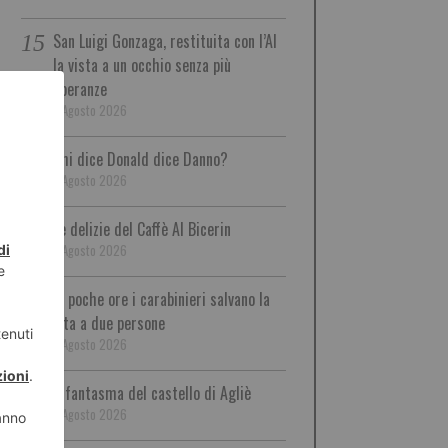
San Luigi Gonzaga, restituita con l’AI
la vista a un occhio senza più
speranze
7 Agosto 2026
Chi dice Donald dice Danno?
7 Agosto 2026
Le delizie del Caffè Al Bicerin
7 Agosto 2026
In poche ore i carabinieri salvano la
vita a due persone
7 Agosto 2026
Il fantasma del castello di Agliè
7 Agosto 2026