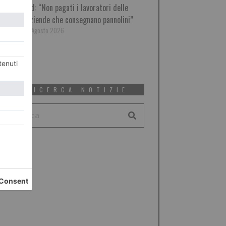
Pd: “Non pagati i lavoratori delle
aziende che consegnano pannolini”
7 Agosto 2026
RICERCA NOTIZIE