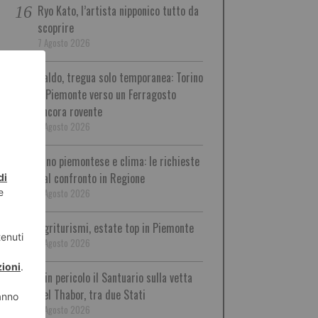
Ryo Kato, l’artista nipponico tutto da
scoprire
7 Agosto 2026
Caldo, tregua solo temporanea: Torino
e Piemonte verso un Ferragosto
ancora rovente
7 Agosto 2026
Vino piemontese e clima: le richieste
dal confronto in Regione
7 Agosto 2026
Agriturismi, estate top in Piemonte
7 Agosto 2026
È in pericolo il Santuario sulla vetta
del Thabor, tra due Stati
7 Agosto 2026