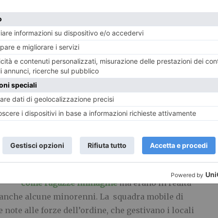
ta di linfoma, e’ stata ricoverata al Sant’Anna. Ieri,
n bimbo che si trova in buone condizioni di salute.
di baby squillo nel
Erano state assunte dal club privè di Collegno
come ragazze immagine
ma erano in realtà
ro anche alcune minorenni. La squadra mobile di
note alle forze dell’ordine, che gestivano i locali