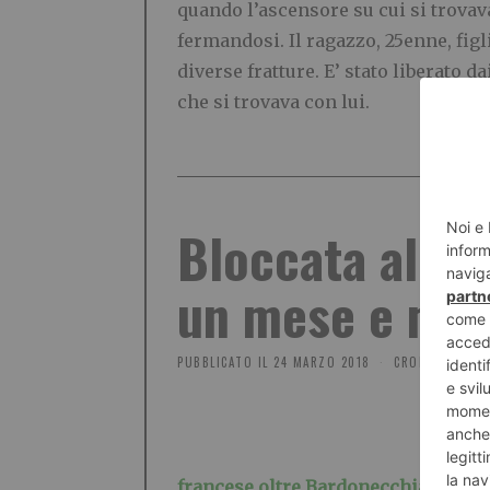
quando l’ascensore su cui si trovav
fermandosi. Il ragazzo, 25enne, figli
diverse fratture. E’ stato liberato da
che si trovava con lui.
Bloccata al co
un mese e mu
PUBBLICATO IL
24 MARZO 2018
CRONACA
francese oltre Bardonecchia
. I due