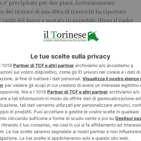
a e’ precipitato per due piani, fortunatamente
o del titolare di una ditta di traslochi ha riportato
i vigili del fuoco e portato in ospedale. Illeso il padre
nfine partorisce dopo
ore
Il 9 scorso tento’ , incinta di sette mesi, con il
marito richiedente asilo di passare il confine
 furono bloccati dai gendarmi francesi che li