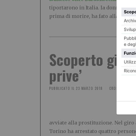
tiportarono in Italia. la donna, mala
prima di morire, ha fato alla luce u
Scoperto giro 
prive’
PUBBLICATO IL
23 MARZO 2018
CRONACA
avviate alla prostituzione. Nel gi
Torino ha arrestato quattro persone 