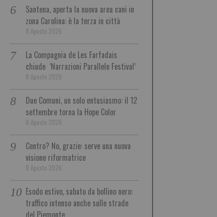
Santena, aperta la nuova area cani in
zona Carolina: è la terza in città
8 Agosto 2026
La Compagnia de Les Farfadais
chiude ‘Narrazioni Parallele Festival’
8 Agosto 2026
Due Comuni, un solo entusiasmo: il 12
settembre torna la Hope Color
8 Agosto 2026
Centro? No, grazie: serve una nuova
visione riformatrice
8 Agosto 2026
Esodo estivo, sabato da bollino nero:
traffico intenso anche sulle strade
del Piemonte