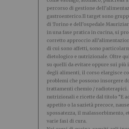
come esofago, stomaco, pancreas si
percorso di gestione dell’alimentaz
gastroenterico.Il target sono gruppi
di Torino e dell’ospedale Mauriziano
in una fase pratica in cucina, si p
corretto approccio all’alimentazione
di cui sono affetti, sono particola
dietologico e nutrizionale. Oltre qu
su quelli da evitare oppure sui più
degli alimenti, il corso elargisce 
problemi che possono insorgere dop
trattamenti chemio / radioterapici.
nutrizionali e ricette dal titolo “E
appetito o la sazietà precoce, nausea
spossatezza, il malassorbimento, e
varie fasi di cura.