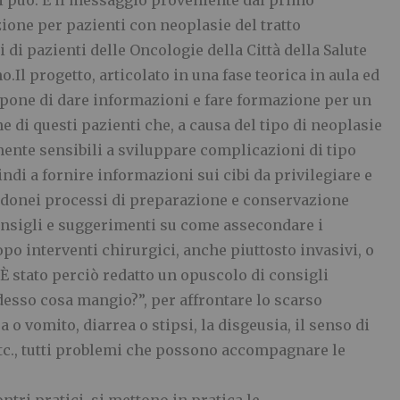
 può. È il messaggio proveniente dal primo
ione per pazienti con neoplasie del tratto
 di pazienti delle Oncologie della Città della Salute
.Il progetto, articolato in una fase teorica in aula ed
ropone di dare informazioni e fare formazione per un
 di questi pazienti che, a causa del tipo di neoplasie
rmente sensibili a sviluppare complicazioni di tipo
indi a fornire informazioni sui cibi da privilegiare e
 idonei processi di preparazione e conservazione
consigli e suggerimenti su come assecondare i
o interventi chirurgici, anche piuttosto invasivi, o
 È stato perciò redatto un opuscolo di consigli
 adesso cosa mangio?”, per affrontare lo scarso
 o vomito, diarrea o stipsi, la disgeusia, il senso di
tc., tutti problemi che possono accompagnare le