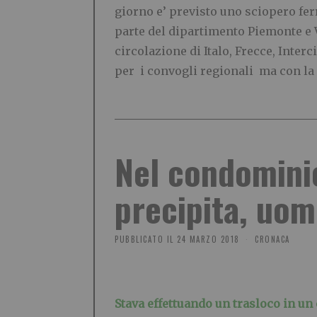
giorno e’ previsto uno sciopero ferr
parte del dipartimento Piemonte e Va
circolazione di Italo, Frecce, Interc
per i convogli regionali ma con la s
Nel condomini
precipita, uom
PUBBLICATO IL
24 MARZO 2018
CRONACA
Stava effettuando un trasloco in un