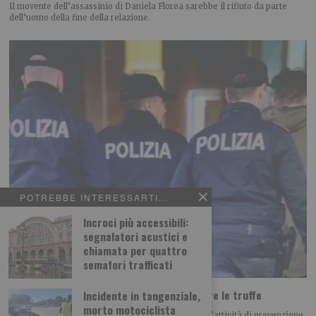
Il movente dell’assassinio di Daniela Florea sarebbe il rifiuto da parte
dell’uomo della fine della relazione.
POTREBBE INTERESSARTI...
Incroci più accessibili:
segnalatori acustici e
chiamata per quattro
semafori trafficati
I consigli della Polizia di Stato per prevenire le truffe
Incidente in tangenziale,
morto motociclista
La Polizia di Stato è da sempre in prima linea nell’attività di prevenzione