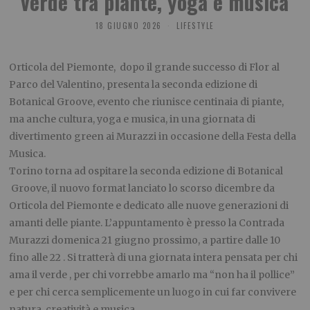
verde tra piante, yoga e musica
18 GIUGNO 2026
LIFESTYLE
Orticola del Piemonte, dopo il grande successo di Flor al
Parco del Valentino, presenta la seconda edizione di
Botanical Groove, evento che riunisce centinaia di piante,
ma anche cultura, yoga e musica, in una giornata di
divertimento green ai Murazzi in occasione della Festa della
Musica.
Torino torna ad ospitare la seconda edizione di Botanical
Groove, il nuovo format lanciato lo scorso dicembre da
Orticola del Piemonte e dedicato alle nuove generazioni di
amanti delle piante. L’appuntamento è presso la Contrada
Murazzi domenica 21 giugno prossimo, a partire dalle 10
fino alle 22 . Si tratterà di una giornata intera pensata per chi
ama il verde , per chi vorrebbe amarlo ma “non ha il pollice”
e per chi cerca semplicemente un luogo in cui far convivere
natura, creatività e musica.