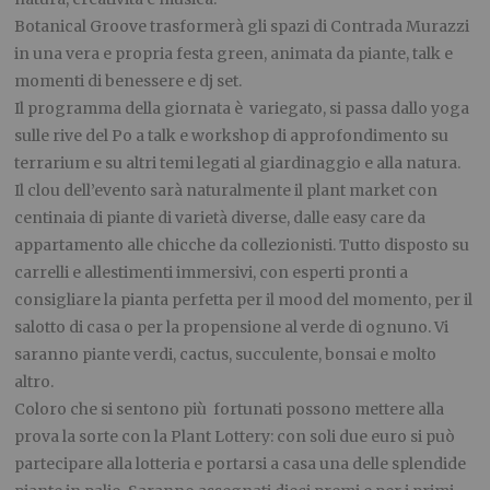
Botanical Groove trasformerà gli spazi di Contrada Murazzi
in una vera e propria festa green, animata da piante, talk e
momenti di benessere e dj set.
Il programma della giornata è variegato, si passa dallo yoga
sulle rive del Po a talk e workshop di approfondimento su
terrarium e su altri temi legati al giardinaggio e alla natura.
Il clou dell’evento sarà naturalmente il plant market con
centinaia di piante di varietà diverse, dalle easy care da
appartamento alle chicche da collezionisti. Tutto disposto su
carrelli e allestimenti immersivi, con esperti pronti a
consigliare la pianta perfetta per il mood del momento, per il
salotto di casa o per la propensione al verde di ognuno. Vi
saranno piante verdi, cactus, succulente, bonsai e molto
altro.
Coloro che si sentono più fortunati possono mettere alla
prova la sorte con la Plant Lottery: con soli due euro si può
partecipare alla lotteria e portarsi a casa una delle splendide