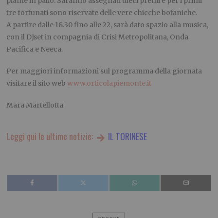
piante in palio. Saranno assegnati dieci premi e per i primi
tre fortunati sono riservate delle vere chicche botaniche.
A partire dalle 18.30 fino alle 22, sarà dato spazio alla musica,
con il DJset in compagnia di Crisi Metropolitana, Onda
Pacifica e Neeca.
Per maggiori informazioni sul programma della giornata
visitare il sito web
www.orticolapiemonte.it
Mara Martellotta
Leggi qui le ultime notizie:
IL TORINESE