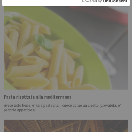
Pasta risottata alla mediterranea
Avete letto bene, e’ una pasta ma… cuoce come un risotto, provatela: e’
proprio appetitosa!