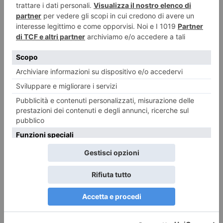
Vacanza… da cosa?
SOCIOGRAFIA LETTERE DAL PRESENTE Ebbi modo, ormai 20 anni fa,
di conoscere il compianto Sergio