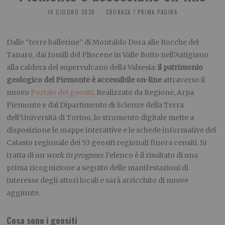
14 GIUGNO 2026
CRONACA
/
PRIMA PAGINA
Dalle “terre ballerine” di Montaldo Dora alle Rocche del
Tanaro, dai fossili del Pliocene in Valle Botto nell’Astigiano
alla caldera del supervulcano della Valsesia:
il patrimonio
geologico del Piemonte è accessibile on-line
attraverso il
nuovo
Portale dei geositi
. Realizzato da Regione, Arpa
Piemonte e dal Dipartimento di Scienze della Terra
dell’Università di Torino, lo strumento digitale mette a
disposizione le mappe interattive e le schede informative del
Catasto regionale dei 53 geositi regionali finora censiti. Si
tratta di un
work in progress
: l’elenco è il risultato di una
prima ricognizione a seguito delle manifestazioni di
interesse degli attori locali e sarà arricchito di nuove
aggiunte.
Cosa sono i geositi