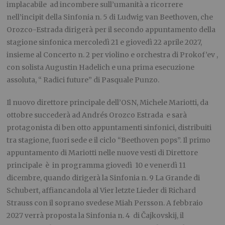
implacabile ad incombere sull’umanità a ricorrere
nell’incipit della Sinfonia n. 5 di Ludwig van Beethoven, che
Orozco-Estrada dirigerà per il secondo appuntamento della
stagione sinfonica mercoledì 21 e giovedì 22 aprile 2027,
insieme al Concerto n. 2 per violino e orchestra di Prokof’ev ,
con solista Augustin Hadelich e una prima esecuzione
assoluta, “ Radici future” di Pasquale Punzo.
Il nuovo direttore principale dell’OSN, Michele Mariotti, da
ottobre succederà ad Andrés Orozco Estrada e sarà
protagonista di ben otto appuntamenti sinfonici, distribuiti
tra stagione, fuori sede e il ciclo “Beethoven pops”. Il primo
appuntamento di Mariotti nelle nuove vesti di Direttore
principale è in programma giovedì 10 e venerdì 11
dicembre, quando dirigerà la Sinfonia n. 9 La Grande di
Schubert, affiancandola al Vier letzte Lieder di Richard
Strauss con il soprano svedese Miah Persson. A febbraio
2027 verrà proposta la Sinfonia n. 4 di Čajkovskij, il