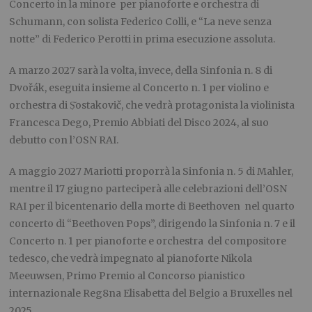
Concerto in la minore per pianoforte e orchestra di
Schumann, con solista Federico Colli, e “La neve senza
notte” di Federico Perotti in prima esecuzione assoluta.
A marzo 2027 sarà la volta, invece, della Sinfonia n. 8 di
Dvořák, eseguita insieme al Concerto n. 1 per violino e
orchestra di Ṣ̌ostakovič, che vedrà protagonista la violinista
Francesca Dego, Premio Abbiati del Disco 2024, al suo
debutto con l’OSN RAI.
A maggio 2027 Mariotti proporrà la Sinfonia n. 5 di Mahler,
mentre il 17 giugno parteciperà alle celebrazioni dell’OSN
RAI per il bicentenario della morte di Beethoven nel quarto
concerto di “Beethoven Pops”, dirigendo la Sinfonia n. 7 e il
Concerto n. 1 per pianoforte e orchestra del compositore
tedesco, che vedrà impegnato al pianoforte Nikola
Meeuwsen, Primo Premio al Concorso pianistico
internazionale Reg8na Elisabetta del Belgio a Bruxelles nel
2025.