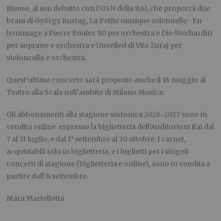
Bleuse, al suo debutto con l’OSN della RAI, che proporrà due
brani di György Kurtag, La Petite musique solennelle- En
hommage a Pierre Boulez 90 per orchestra e Die Stechardin
per soprano e orchestra e Unveiled di Vito Zuraj per
violoncello e orchestra.
Quest’ultimo concerto sarà proposto anche il 16 maggio al
Teatro alla Scala nell’ambito di Milano Musica.
Gli abbonamenti alla stagione sinfonica 2026-2027 sono in
vendita online espresso la biglietteria dell’Auditorium Rai dal
7 al 31 luglio, e dal 1⁰ settembre al 30 ottobre. I carnet,
acquistabili solo in biglietteria, e i biglietti per i singoli
concerti di stagione (biglietteria e online), sono in vendita a
partire dall’8 settembre.
Mara Martellotta