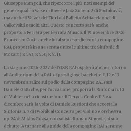
Giuseppe Mengoli, che ripercorre i più noti esempi del
genere quali la Valse di Ravel e Jazz Suite n. 2 di Sostakovič,
ma anche il Valzer dei Fiori dal Balletto Schiaccianoci di
Cajkovskij e molti altri. Questo concerto sarà anche
proposto a Ferrara per Ferrara Musica. Il 19 novembre 2026
Francesco Corti, anche lui al suo esordio con la compagine
RAI, proporrà in una serata unica le ultime tre Sinfonie di
Mozart ( K 543, K 550, K 551).
La stagione 2026-2027 dell’OSN RAI ospiterà anche il ritorno
all’Auditorium della RAI di prestigiose bacchette. Il 12 e 13
novembre a salire sul podio della compagine RAI sarà
Daniele Gatti che, per l’occasione, proporrà la Sinfonia n. 10
di Mahler nella ricostruzione di Deryck Cooke. Il 3 e 4
dicembre sarà la volta di Daniele Rustioni che accosta la
Sinfonia n. 7 di Dvořák al Concerto per violino e orchestra
op. 24 di Miklós Rózsa, con solista Roman Simovic, al suo
debutto. A tornare alla guida della compagine RAI saranno