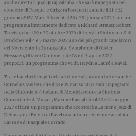
anche direttori quali Juraj Valčuha, che sarà impegnato nel
concerto di Pasqua e dirigerà l’orchestra anche il 21 e 22
gennaio 2027; Marc Albrecht, il 28 e 29 gennaio 2027, con un
programma interamente dedicato a Richard Strauss; Robert
Treviso, che il 29 e 30 ottobre 2026 dirigerà la Sinfonia n. 9 di
Bruckner e il 4 e 5 marzo 2027 uno dei più grandi capolavori
del Novecento, la Turangalîla- Symphonie di Olivier
Messiaen; Ottavio Dantone , che l’8 e il 9 aprile 2027
proporrà un programma che va da Haydn a Fauré a Ravel.
Tra le bacchette ospiti del cartellone vi saranno infine anche
Cornelius Meister, che il 18 e 19 marzo 2027 sarà impegnato
nella Sinfonia n. 4 Italiana di Mendelssohn e la Sinfonia
Concertante di Mozart; Maxime Pascal che il 20 e 21 maggio
2027 offrirà un programma che accosterà a La mer e Jeux di
Debussy e al Bolero di Ravel una prima esecuzione assoluta
Lacruna di Pasquale Corrado.
Fanno parte di RAI Nuova Musica i concerti dedicati al