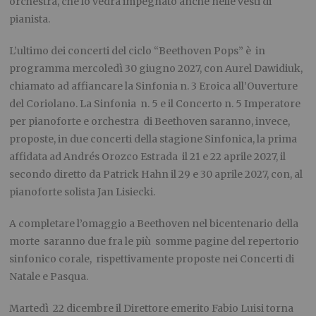
orchestra, che lo vedrà impegnato anche nelle vesti di
pianista.
L’ultimo dei concerti del ciclo “Beethoven Pops” è in
programma mercoledì 30 giugno 2027, con Aurel Dawidiuk,
chiamato ad affiancare la Sinfonia n. 3 Eroica all’Ouverture
del Coriolano. La Sinfonia n. 5 e il Concerto n. 5 Imperatore
per pianoforte e orchestra di Beethoven saranno, invece,
proposte, in due concerti della stagione Sinfonica, la prima
affidata ad Andrés Orozco Estrada il 21 e 22 aprile 2027, il
secondo diretto da Patrick Hahn il 29 e 30 aprile 2027, con, al
pianoforte solista Jan Lisiecki.
A completare l’omaggio a Beethoven nel bicentenario della
morte saranno due fra le più somme pagine del repertorio
sinfonico corale, rispettivamente proposte nei Concerti di
Natale e Pasqua.
Martedì 22 dicembre il Direttore emerito Fabio Luisi torna