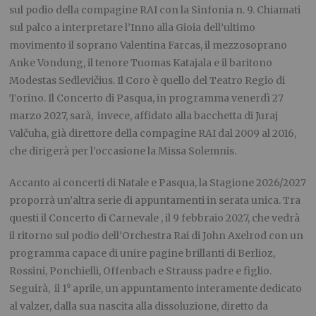
sul podio della compagine RAI con la Sinfonia n. 9. Chiamati
sul palco a interpretare l’Inno alla Gioia dell’ultimo
movimento il soprano Valentina Farcas, il mezzosoprano
Anke Vondung, il tenore Tuomas Katajala e il baritono
Modestas Sedlevičius. Il Coro è quello del Teatro Regio di
Torino. Il Concerto di Pasqua, in programma venerdì 27
marzo 2027, sarà, invece, affidato alla bacchetta di Juraj
Valčuha, già direttore della compagine RAI dal 2009 al 2016,
che dirigerà per l’occasione la Missa Solemnis.
Accanto ai concerti di Natale e Pasqua, la Stagione 2026/2027
proporrà un’altra serie di appuntamenti in serata unica. Tra
questi il Concerto di Carnevale , il 9 febbraio 2027, che vedrà
il ritorno sul podio dell’Orchestra Rai di John Axelrod con un
programma capace di unire pagine brillanti di Berlioz,
Rossini, Ponchielli, Offenbach e Strauss padre e figlio.
Seguirà, il 1⁰ aprile, un appuntamento interamente dedicato
al valzer, dalla sua nascita alla dissoluzione, diretto da