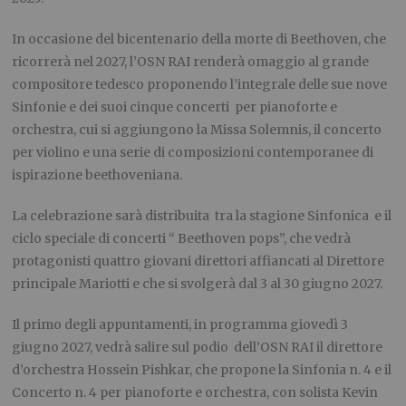
In occasione del bicentenario della morte di Beethoven, che
ricorrerà nel 2027, l’OSN RAI renderà omaggio al grande
compositore tedesco proponendo l’integrale delle sue nove
Sinfonie e dei suoi cinque concerti per pianoforte e
orchestra, cui si aggiungono la Missa Solemnis, il concerto
per violino e una serie di composizioni contemporanee di
ispirazione beethoveniana.
La celebrazione sarà distribuita tra la stagione Sinfonica e il
ciclo speciale di concerti “ Beethoven pops”, che vedrà
protagonisti quattro giovani direttori affiancati al Direttore
principale Mariotti e che si svolgerà dal 3 al 30 giugno 2027.
Il primo degli appuntamenti, in programma giovedì 3
giugno 2027, vedrà salire sul podio dell’OSN RAI il direttore
d’orchestra Hossein Pishkar, che propone la Sinfonia n. 4 e il
Concerto n. 4 per pianoforte e orchestra, con solista Kevin