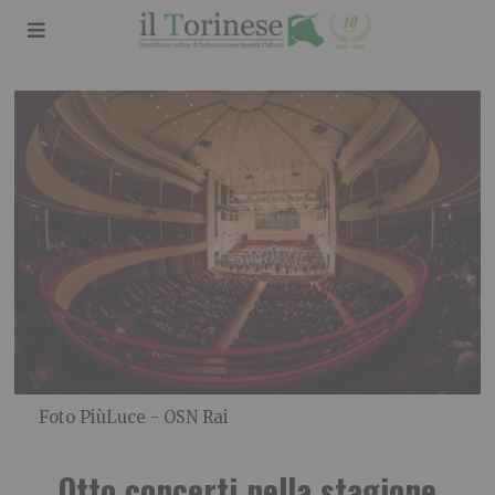
Foto PiùLuce - OSN Rai
Otto concerti nella stagione