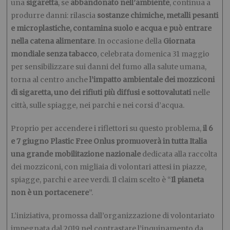
una
sigaretta
, se
abbandonato nell’ambiente
, continua a
produrre danni: rilascia
sostanze chimiche, metalli pesanti
e microplastiche, contamina suolo e acqua e può entrare
nella catena alimentare
. In occasione della
Giornata
mondiale senza tabacco
, celebrata domenica 31 maggio
per sensibilizzare sui danni del fumo alla salute umana,
torna al centro anche
l’impatto ambientale dei mozziconi
di sigaretta, uno dei rifiuti più diffusi e sottovalutati
nelle
città, sulle spiagge, nei parchi e nei corsi d’acqua.
Proprio per accendere i riflettori su questo problema,
il 6
e 7 giugno Plastic Free Onlus promuoverà in tutta Italia
una grande mobilitazione nazionale
dedicata alla raccolta
dei mozziconi, con migliaia di volontari attesi in piazze,
spiagge, parchi e aree verdi. Il claim scelto è “
Il pianeta
non è un portacenere
”.
L’iniziativa, promossa dall’organizzazione di volontariato
impegnata dal 2019 nel contrastare l’inquinamento da