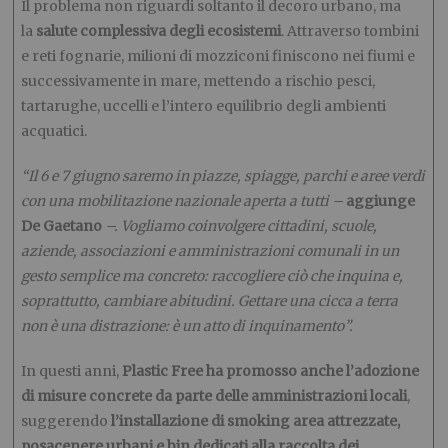
Il problema non riguardi soltanto il decoro urbano, ma
la
salute complessiva degli ecosistemi
. Attraverso tombini
e reti fognarie, milioni di mozziconi finiscono nei fiumi e
successivamente in mare, mettendo a rischio pesci,
tartarughe, uccelli e l’intero equilibrio degli ambienti
acquatici.
“Il 6 e 7 giugno saremo in piazze, spiagge, parchi e aree verdi
con una mobilitazione nazionale aperta a tutti –
aggiunge
De Gaetano
–. Vogliamo coinvolgere cittadini, scuole,
aziende, associazioni e amministrazioni comunali in un
gesto semplice ma concreto: raccogliere ciò che inquina e,
soprattutto, cambiare abitudini. Gettare una cicca a terra
non è una distrazione: è un atto di inquinamento”.
In questi anni,
Plastic Free ha promosso anche l’adozione
di misure concrete da parte delle amministrazioni locali
,
suggerendo
l’installazione di smoking area attrezzate,
posacenere urbani e bin dedicati alla raccolta dei