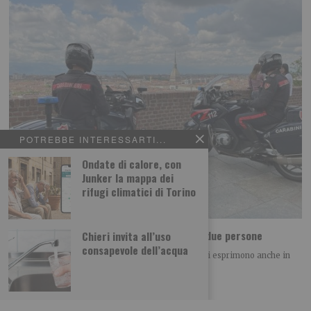
POTREBBE INTERESSARTI...
Ondate di calore, con
Junker la mappa dei
rifugi climatici di Torino
In poche ore i carabinieri salvano la vita a due persone
Chieri invita all’uso
consapevole dell’acqua
La capillarità e la presenza costante sul territorio si esprimono anche in
interventi che per la