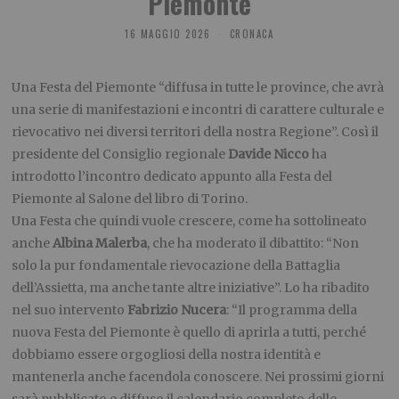
Piemonte
16 MAGGIO 2026
CRONACA
Una Festa del Piemonte “diffusa in tutte le province, che avrà
una serie di manifestazioni e incontri di carattere culturale e
rievocativo nei diversi territori della nostra Regione”. Così il
presidente del Consiglio regionale
Davide Nicco
ha
introdotto l’incontro dedicato appunto alla Festa del
Piemonte al Salone del libro di Torino.
Una Festa che quindi vuole crescere, come ha sottolineato
anche
Albina Malerba
, che ha moderato il dibattito: “Non
solo la pur fondamentale rievocazione della Battaglia
dell’Assietta, ma anche tante altre iniziative”. Lo ha ribadito
nel suo intervento
Fabrizio Nucera
: “Il programma della
nuova Festa del Piemonte è quello di aprirla a tutti, perché
dobbiamo essere orgogliosi della nostra identità e
mantenerla anche facendola conoscere. Nei prossimi giorni
sarà pubblicato e diffuso il calendario completo delle