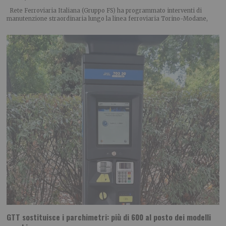
Rete Ferroviaria Italiana (Gruppo FS) ha programmato interventi di
manutenzione straordinaria lungo la linea ferroviaria Torino-Modane,
GTT sostituisce i parchimetri: più di 600 al posto dei modelli