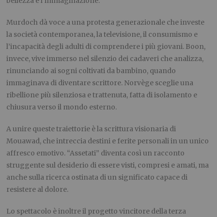
bellezza e l’immaginazione.
Murdoch dà voce a una protesta generazionale che investe
la società contemporanea, la televisione, il consumismo e
l’incapacità degli adulti di comprendere i più giovani. Boon,
invece, vive immerso nel silenzio dei cadaveri che analizza,
rinunciando ai sogni coltivati da bambino, quando
immaginava di diventare scrittore. Norvège sceglie una
ribellione più silenziosa e trattenuta, fatta di isolamento e
chiusura verso il mondo esterno.
A unire queste traiettorie è la scrittura visionaria di
Mouawad, che intreccia destini e ferite personali in un unico
affresco emotivo. “Assetati” diventa così un racconto
struggente sul desiderio di essere visti, compresi e amati, ma
anche sulla ricerca ostinata di un significato capace di
resistere al dolore.
Lo spettacolo è inoltre il progetto vincitore della terza