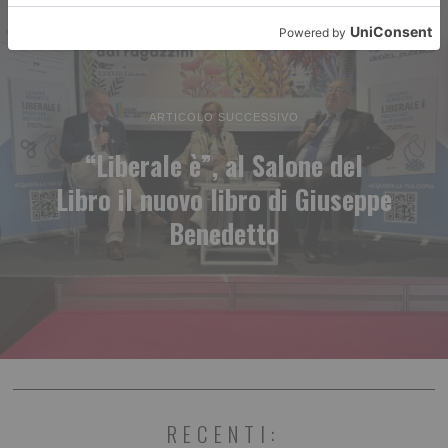
ARTICOLO SUCCESSIVO
“Liberale è”, al Salone del
Libro il nuovo libro di Giuseppe
Benedetto
RECENTI: