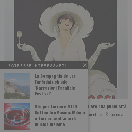
POTREBBE INTERESSARTI...
La Compagnia de Les
Farfadais chiude
‘Narrazioni Parallele
Festival’
Storia di un cocktail: il Vermouth, dal bicchiere alla pubblicità
Sta per tornare MITO
SettembreMusica: Milano
Oltre Torino: storie miti e leggende del torinese dimenticato È l’uomo a
e Torino, vent’anni di
costruire il tempo e
musica insieme