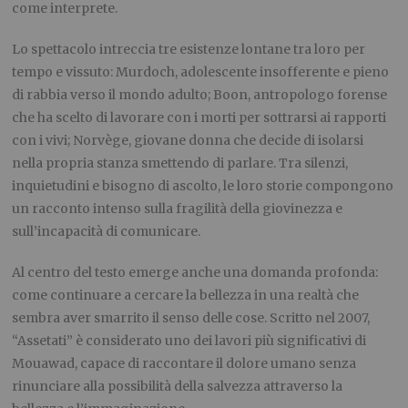
come interprete.
Lo spettacolo intreccia tre esistenze lontane tra loro per
tempo e vissuto: Murdoch, adolescente insofferente e pieno
di rabbia verso il mondo adulto; Boon, antropologo forense
che ha scelto di lavorare con i morti per sottrarsi ai rapporti
con i vivi; Norvège, giovane donna che decide di isolarsi
nella propria stanza smettendo di parlare. Tra silenzi,
inquietudini e bisogno di ascolto, le loro storie compongono
un racconto intenso sulla fragilità della giovinezza e
sull’incapacità di comunicare.
Al centro del testo emerge anche una domanda profonda:
come continuare a cercare la bellezza in una realtà che
sembra aver smarrito il senso delle cose. Scritto nel 2007,
“Assetati” è considerato uno dei lavori più significativi di
Mouawad, capace di raccontare il dolore umano senza
rinunciare alla possibilità della salvezza attraverso la