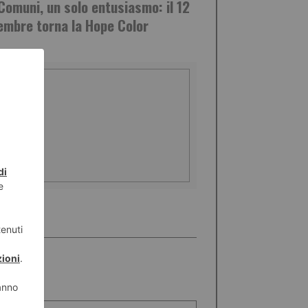
Comuni, un solo entusiasmo: il 12
embre torna la Hope Color