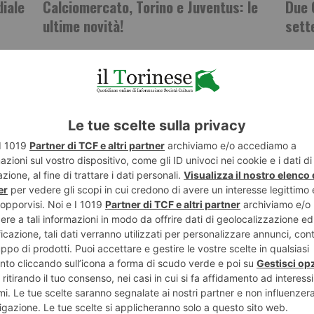
iale
Calciomercato, Torino e Juventus: le
Due 
ultime novità!
sett
ST RECENTI
LASCIA UN COMMENTO