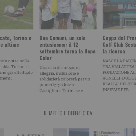
cato, Torino e
Due Comuni, un solo
Coppa del Pres
le ultime
entusiasmo: il 12
Golf Club Sest
settembre torna la Hope
la ricerca
Color
cato entra nella
NASCE LA PART
 calda. Torino e
TRA VIALATTEA 
Una scia di emozioni,
no già effettuato
FONDAZIONE AL
allegria, inclusione e
imenti,
AGNELLI DUE G
solidarietà colorerà per un
REALTA’ DEL TE
pomeriggio intero
INSIEME PER
Castiglione Torinese e
IL METEO E' OFFERTO DA