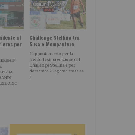
idente al
Challenge Stellina tra
rieres per
Susa e Mompantero
L’appuntamento per la
trentottesima edizione del
NERSHIP
Challenge Stellina è per
E
domenica 23 agosto tra Susa
LEGRA
e
RANDI
RRITORIO