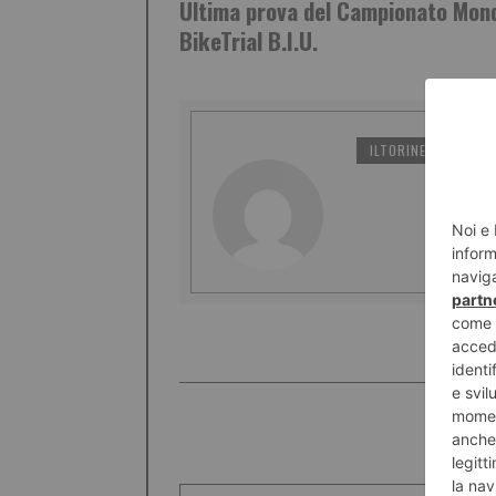
Ultima prova del Campionato Mond
BikeTrial B.I.U.
ILTORINESE
PO