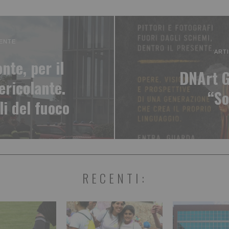
ENTE
ART
nte, per il
DNArt G
ericolante.
“So
li del fuoco
RECENTI: