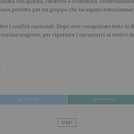
nata con qualità, carattere e continuità, confermandosi l
emio perfetto per un gruppo che ha saputo entusiasmare 
ltre i confini nazionali. Dopo aver conquistato tutto in I
ossima stagione, per riportare i nerazzurri ai vertici de
E
TWITTER
WHATSAPP
SPORT