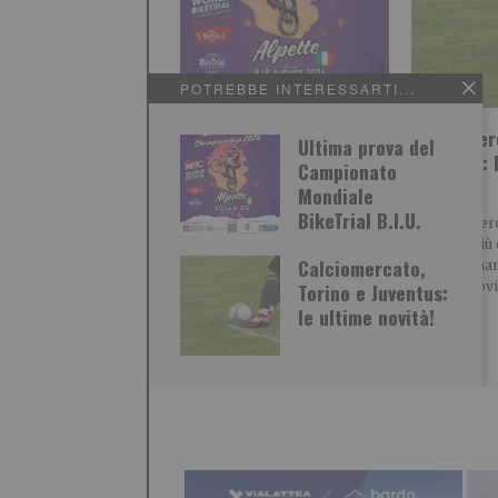
POTREBBE INTERESSARTI...
Ultima prova del
Calciomer
Ultima prova del
Campionato Mondiale
Juventus: 
Campionato
BikeTrial B.I.U.
novità!
Mondiale
BikeTrial B.I.U.
Sabato 8 e domenica 9 agosto
Il calciomer
ad Alpette è in programma
sua fase più
Calciomercato,
la seconda ed ultima prova
Juventus han
del Campionato
diversi mov
Torino e Juventus:
le ultime novità!