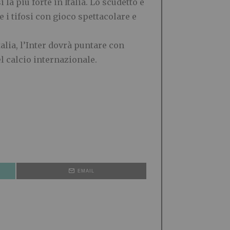
a più forte in Italia. Lo scudetto e
i tifosi con gioco spettacolare e
talia, l’Inter dovrà puntare con
l calcio internazionale.
EMAIL