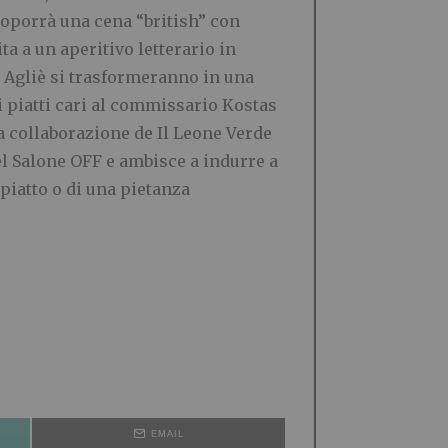
proporrà una cena “british” con
ita a un aperitivo letterario in
via Agliè si trasformeranno in una
 i piatti cari al commissario Kostas
la collaborazione de Il Leone Verde
l Salone OFF e ambisce a indurre a
 piatto o di una pietanza
EMAIL