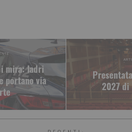
ENTE
ART
 mira: ladri
Presentata
e portano via
2027 di
rte