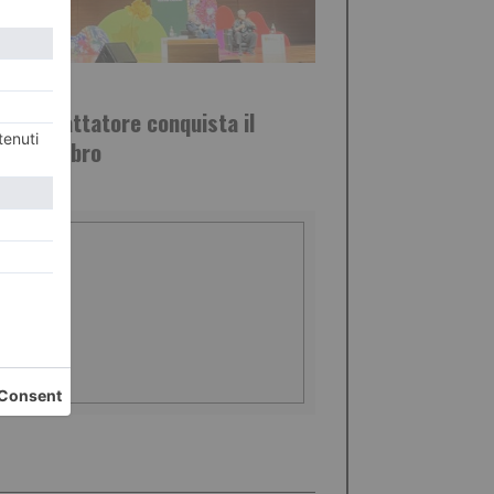
GGIO 2026
llo il mattatore conquista il
ne del Libro