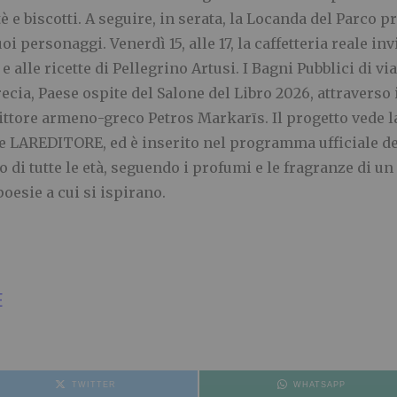
 e biscotti. A seguire, in serata, la Locanda del Parco 
oi personaggi. Venerdì 15, alle 17, la caffetteria reale inv
 e alle ricette di Pellegrino Artusi. I Bagni Pubblici di 
ecia, Paese ospite del Salone del Libro 2026, attraverso
crittore armeno-greco Petros Markarīs. Il progetto vede 
 LAREDITORE, ed è inserito nel programma ufficiale de
 di tutte le età, seguendo i profumi e le fragranze di un
oesie a cui si ispirano.
E
TWITTER
WHATSAPP