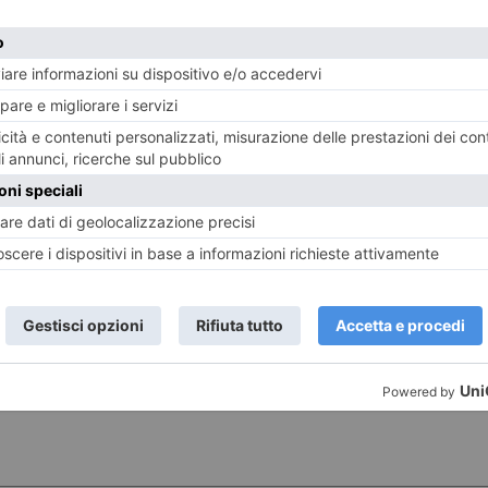
18 MAGGIO 2026
18 MA
l
Salone del libro da sold out con
Fiore
254.000 visitatori
Salo
ST RECENTI