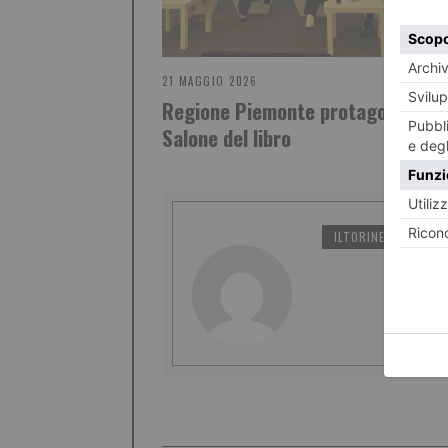
21 MAGGIO 2026
Regione Piemonte protagonista a
Salone del libro
ILTORINESE
PO