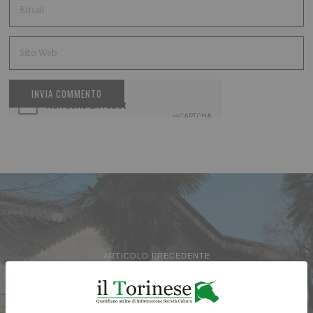
ARTICOLO PRECEDENTE
Agliè, cultura e teatro
protagonisti nel ricordo di