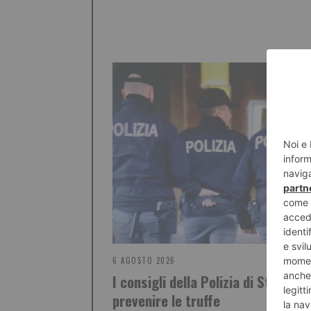
6 AGOSTO 2026
I consigli della Polizia di Stato pe
prevenire le truffe