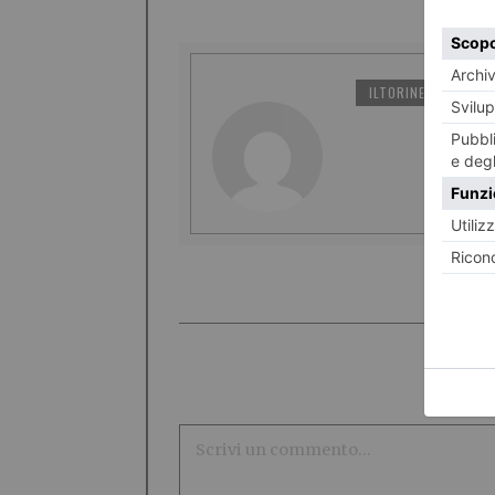
ILTORINESE
PO