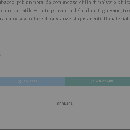
tabacco, più un petardo con mezzo chilo di polvere piric
et e un portatile – tutto provento del colpo. Il giovane, t
ura come assuntore di sostanze stupefacenti. Il materiale
E
TWITTER
WHATSAPP
CRONACA