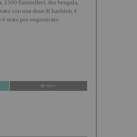
a, 2.500 fiammiferi, due bengala,
rovato con una dose di hashish, è
 è stato poi sequestrato.
EMAIL