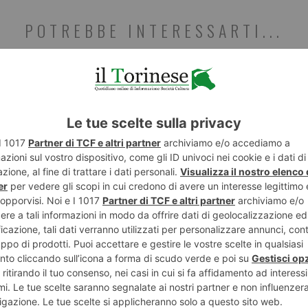
POTREBBE INTERESSARTI...
6 AGOSTO 2026
6 AGO
r
Abbazia di Novalesa, nuova scala e
Raga
facciata restaurata
in c