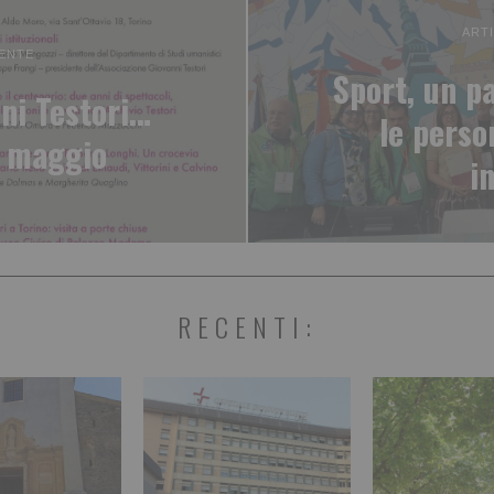
ART
ENTE
Sport, un p
ni Testori…
le perso
2 maggio
i
RECENTI: