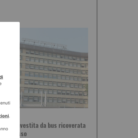
STO 2026
zzina investita da bus ricoverata
odice rosso