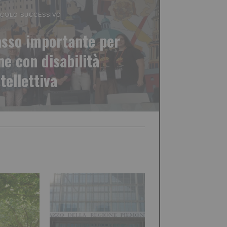
ICOLO SUCCESSIVO
asso importante per
ne con disabilità
ntellettiva