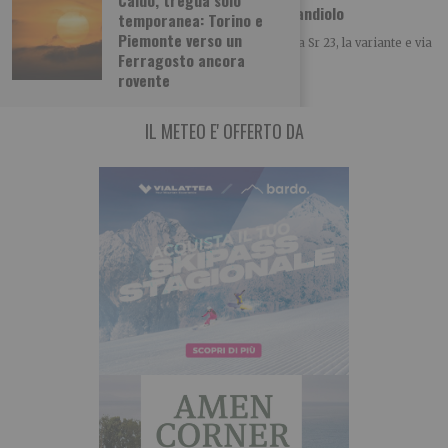
Camion perde il carico sulla rotatoria di Candiolo
temporanea: Torino e
Piemonte verso un
Ieri nella rotatoria di Candiolo all’intersecarsi della Sr 23, la variante e via
Ferragosto ancora
Stupinigi un camion
rovente
IL METEO E' OFFERTO DA