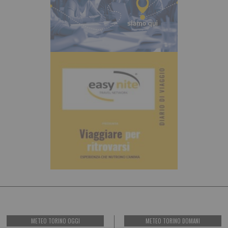
METEO TORINO OGGI
METEO TORINO DOMANI