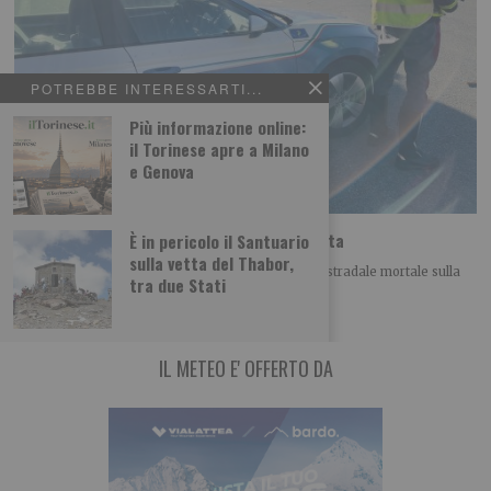
POTREBBE INTERESSARTI...
Più informazione online:
il Torinese apre a Milano
e Genova
Incidente in tangenziale, morto motociclista
È in pericolo il Santuario
sulla vetta del Thabor,
Oggi, nel pomeriggio , si è verificato un incidente stradale mortale sulla
tra due Stati
tangenziale nord di Torino.
IL METEO E' OFFERTO DA