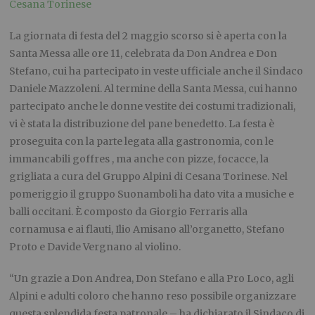
Cesana Torinese
La giornata di festa del 2 maggio scorso si è aperta con la
Santa Messa alle ore 11, celebrata da Don Andrea e Don
Stefano, cui ha partecipato in veste ufficiale anche il Sindaco
Daniele Mazzoleni. Al termine della Santa Messa, cui hanno
partecipato anche le donne vestite dei costumi tradizionali,
vi è stata la distribuzione del pane benedetto. La festa è
proseguita con la parte legata alla gastronomia, con le
immancabili goffres , ma anche con pizze, focacce, la
grigliata a cura del Gruppo Alpini di Cesana Torinese. Nel
pomeriggio il gruppo Suonamboli ha dato vita a musiche e
balli occitani. È composto da Giorgio Ferraris alla
cornamusa e ai flauti, Ilio Amisano all’organetto, Stefano
Proto e Davide Vergnano al violino.
“Un grazie a Don Andrea, Don Stefano e alla Pro Loco, agli
Alpini e adulti coloro che hanno reso possibile organizzare
questa splendida festa patronale – ha dichiarato il Sindaco di