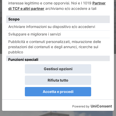
Giornata della Salute mentale
materna il 6 maggio al
Sant’Anna
RECENTI: