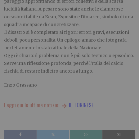
pareggio approfittando di errori collettivi e della scarsa
lucidità italiana. A pesare sono state anche le clamorose
occasioni fallite da Kean, Esposito e Dimarco, simbolo di una
squadra incapace di concretizzare.
Il disastro si è completato ai rigori: errori gravi, esecuzioni
deboli, poca personalità. Un epilogo amaro che fotografa
perfettamente lo stato attuale della Nazionale.
Oggi è chiaro: il problema non è più solo tecnico o episodico.
Serve una riflessione profonda, perché l’Italia del calcio
rischia di restare indietro ancora a lungo.
Enzo Grassano
Leggi qui le ultime notizie:
IL TORINESE