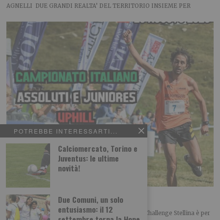
AGNELLI DUE GRANDI REALTA’ DEL TERRITORIO INSIEME PER
POTREBBE INTERESSARTI...
Calciomercato, Torino e
Juventus: le ultime
novità!
Challenge Stellina tra Susa e Mompantero
Due Comuni, un solo
entusiasmo: il 12
L’appuntamento per la trentottesima edizione del Challenge Stellina è per
settembre torna la Hope