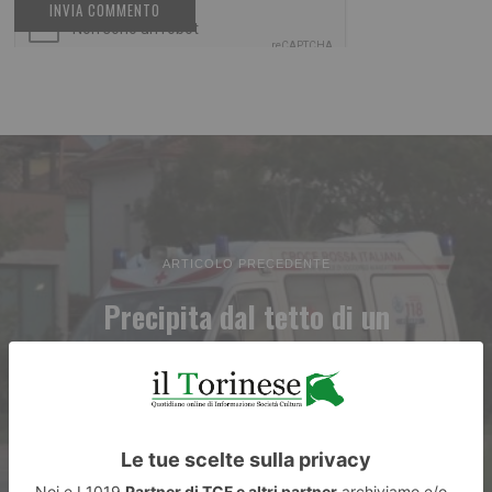
ARTICOLO PRECEDENTE
Precipita dal tetto di un
capannone: operaio in gravi
condizioni