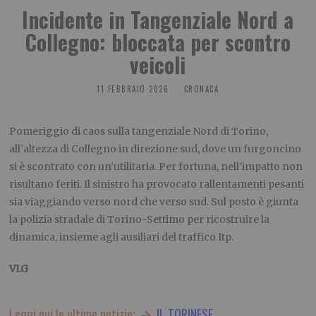
Incidente in Tangenziale Nord a
Collegno: bloccata per scontro
veicoli
11 FEBBRAIO 2026
CRONACA
Pomeriggio di caos sulla tangenziale Nord di Torino,
all’altezza di Collegno in direzione sud, dove un furgoncino
si è scontrato con un’utilitaria. Per fortuna, nell’impatto non
risultano feriti. Il sinistro ha provocato rallentamenti pesanti
sia viaggiando verso nord che verso sud. Sul posto è giunta
la polizia stradale di Torino-Settimo per ricostruire la
dinamica, insieme agli ausiliari del traffico Itp.
VI.G
Leggi qui le ultime notizie:
IL TORINESE