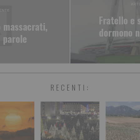
ART
ENTE
Fratello e
o massacrati,
dormono ne
 parole
RECENTI: