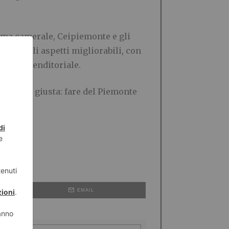
ema camerale, Ceipiemonte e gli
rato sugli aspetti migliorabili, con
uto imprenditoriale.
 quella giusta: fare del Piemonte
EMAIL