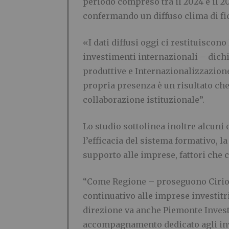
periodo compreso tra il 2024 e il 20
confermando un diffuso clima di fid
«I dati diffusi oggi ci restituiscon
investimenti internazionali – dichi
produttive e Internazionalizzazione
propria presenza è un risultato che 
collaborazione istituzionale”.
Lo studio sottolinea inoltre alcuni 
l’efficacia del sistema formativo, la 
supporto alle imprese, fattori che 
“Come Regione – proseguono Cirio e
continuativo alle imprese investit
direzione va anche Piemonte Invest,
accompagnamento dedicato agli inves