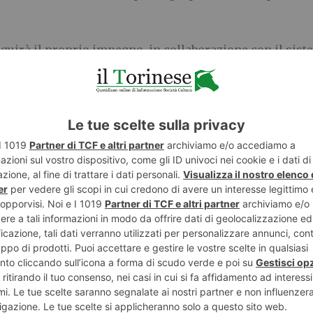
uirà il proprio impegno, in collaborazione con il sist
lorizzare i punti di forza emersi e intervenire in modo mi
icazione e al rafforzamento della competitività del tess
o e Tronzano – confermano che la direzione intrapresa è
o, crescono e costruiscono valore nel lungo periodo”.
E
TWITTER
WHATSAPP