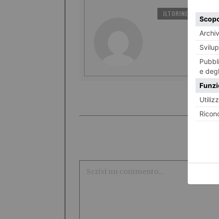
ILTORINESE
PO