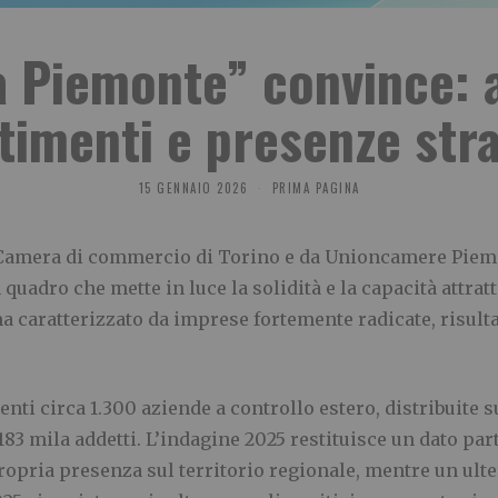
ma Piemonte” convince:
timenti e presenze str
15 GENNAIO 2026
PRIMA PAGINA
a Camera di commercio di Torino e da Unioncamere Piemo
quadro che mette in luce la solidità e la capacità attra
ma caratterizzato da imprese fortemente radicate, risulta
ti circa 1.300 aziende a controllo estero, distribuite s
83 mila addetti. L’indagine 2025 restituisce un dato par
pria presenza sul territorio regionale, mentre un ulter