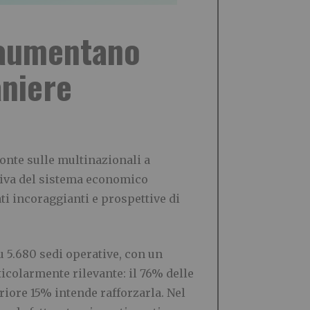
 aumentano
aniere
nte sulle multinazionali a
ttiva del sistema economico
ti incoraggianti e prospettive di
u 5.680 sedi operative, con un
ticolarmente rilevante: il 76% delle
iore 15% intende rafforzarla. Nel