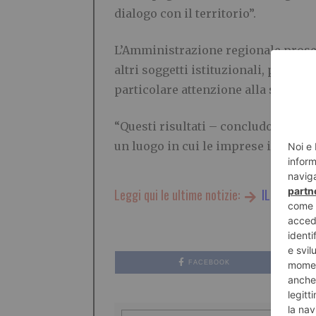
dialogo con il territorio”.
L’Amministrazione regionale proseg
altri soggetti istituzionali, per va
particolare attenzione alla semplif
“Questi risultati – concludono Ciri
un luogo in cui le imprese investon
Leggi qui le ultime notizie:
IL TORINES
FACEBOOK