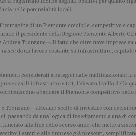
25 si registrano inoltre segnali positivi per quanto rig
ucia nelle potenzialità locali.
o l’immagine di un Piemonte credibile, competitivo e capa
arano il presidente della Regione Piemonte Alberto Cirio 
 Andrea Tronzano –. Il fatto che oltre nove imprese su 
nasce da un lavoro costante su infrastrutture, capitale 
elementi considerati strategici dalle multinazionali: la 
presenza di infrastrutture ICT, l’elevato livello della qual
contribuiscono a rendere il Piemonte competitivo nello 
 Tronzano – abbiamo scelto di investire con decisione 
rici, passando da una logica di insediamento a una di c
 lanciato alla fine dello scorso anno, che mette a sist
titori esteri e alle imprese già presenti, semplificand