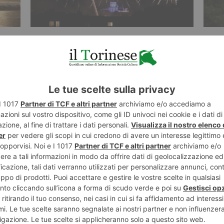
25 GIUGNO 2026
12 MAG
La foto di Vincenzo Solano
La f
ST RECENTI