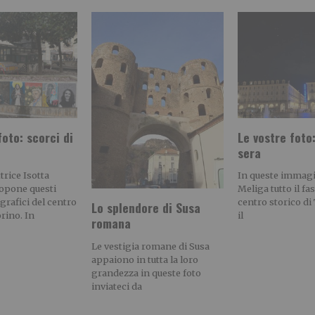
foto: scorci di
Le vostre foto:
sera
trice Isotta
In queste immagin
ropone questi
Meliga tutto il fa
ografici del centro
centro storico d
Lo splendore di Susa
orino. In
il
romana
Le vestigia romane di Susa
appaiono in tutta la loro
grandezza in queste foto
inviateci da