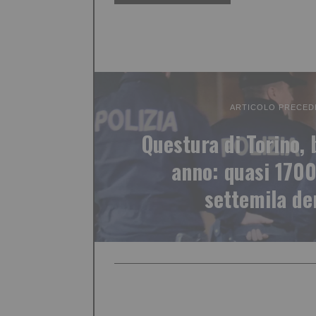
ARTICOLO PRECED
Questura di Torino, 
anno: quasi 1700
settemila d