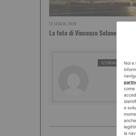
12 LUGLIO 2026
La foto di Vincenzo Solano
ILTORINESE
PO