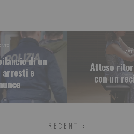
ENTE
ART
bilancio di un
Atteso rito
 arresti e
con un rec
enunce
RECENTI: