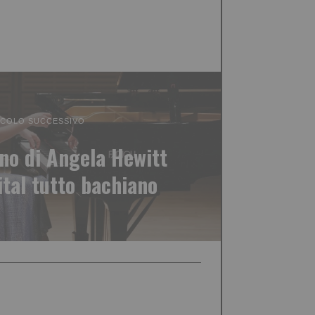
ICOLO SUCCESSIVO
rno di Angela Hewitt
ital tutto bachiano