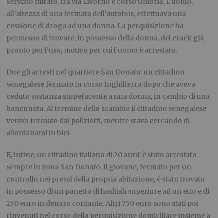
servizio mirato, tra via Livorno e corso Umbria. L’uomo,
all’altezza di una fermata dell’autobus, effettuava una
cessione di droga ad una donna. La perquisizione ha
permesso di trovare, in possesso della donna, del crack già
pronto per l’uso, motivo per cui l’uomo è arrestato.
Due gli arresti nel quartiere San Donato: un cittadino
senegalese fermato in corso Inghilterra dopo che aveva
ceduto sostanza stupefacente a una donna, in cambio di una
banconota. Al termine dello scambio il cittadino senegalese
veniva fermato dai poliziotti, mentre stava cercando di
allontanarsi in bici.
E, infine, un cittadino italiano di 20 anni: è stato arrestato
sempre in zona San Donato. Il giovane, fermato per un
controllo nei pressi della propria abitazione, è stato trovato
in possesso di un panetto di hashish superiore ad un etto e di
250 euro in denaro contante. Altri 750 euro sono stati poi
rinvenuti nel corso della perquisizione domiciliare insieme a