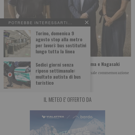
POTREBBE INTERESSARTI...
Torino, domenica 9
agosto stop alla metro
per lavori: bus sostitutivi
lungo tutta la linea
A Torino il ricordo della tragedia di Hiroshima e Nagasaki
Sedici giorni senza
riposo settimanale:
Giovedì 6 agosto alle h 21.00 si è tenuta la tradizionale commemorazione
multato autista di bus
della tragedia di Hiroshima
turistico
IL METEO E' OFFERTO DA