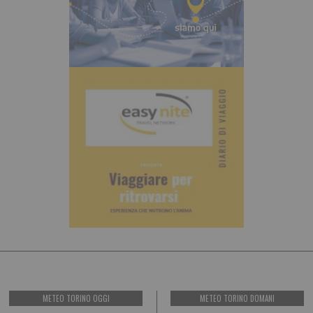
METEO TORINO OGGI
METEO TORINO DOMANI